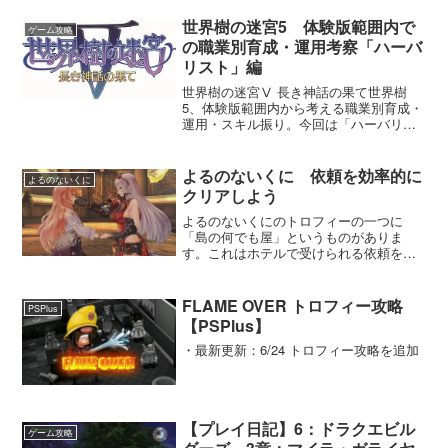
つのモードが...
世界樹の迷宮5 体験版範囲内で
ゲーム攻略
の職業別育成・運用考察「ハーバ
リスト」編
世界樹の迷宮Ⅴ 長き神話の果て世界樹
5、体験版範囲内から考える職業別育成・
運用・スキル振り。今回は「ハーバリス
ト」についてまとめます。
よるのないくに 依頼を効率的に
よるのないくに
クリアしよう
よるのないくにのトロフィーの一つに
「島の何でも屋」というものがありま
す。これはホテルで受けられる依頼を合
計で３００回達成することで獲得できま
す。意識的にクリアしないとまったく届
きません私もなるべくクエストを消化し
FLAME OVER トロフィー攻略
PSPlus
ながらストーリーを進めていま...
【PSPlus】
・最新更新：6/24 トロフィー攻略を追加
【プレイ日記】6：ドラクエビル
ゲーム攻略