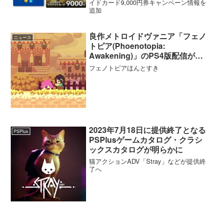
1/1と1/3まで】
イドカード9,000円券キャンペーン情報を
追加
良作メトロイドヴァニア「フェノ
ニュース
トピア(Phoenotopia:
Awakening)」のPS4版配信が本
日よりスタート
フェノトピアほんとすき
2023年7月18日に提供終了となる
PSPlus
PSPlusゲームカタログ・クラシ
ックスカタログが明らかに
猫アクションADV「Stray」などが提供終
了へ