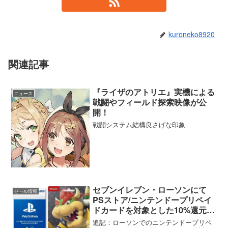
kuroneko8920
関連記事
『ライザのアトリエ』実機による
ニュース
戦闘やフィールド探索映像が公
開！
戦闘システム結構良さげな印象
セブンイレブン・ローソンにて
セール情報
PSストア/ニンテンドープリペイ
ドカードを対象とした10%還元キ
ャンペーンがスタート【12/31と
追記：ローソンでのニンテンドープリペ