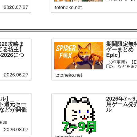
2026.07.27
totoneko.net
026攻略ま
期間限定無
てる坊主】
ゲーまとめ【
2026につ
Epic】
（8/7更新）【Ep
Fox』などを追
2026.06.27
totoneko.net
ール】
2026年7
ント還元セー
用ゲーム発
」などが開催
ル
追加
2026.08.07
totoneko.net