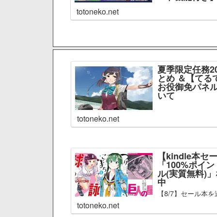
totoneko.net
夏季限定任務2
とめ ＆【てる
お役御免パネル
いて
totoneko.net
【kindle本セ
「100%ポイ
ル(実質無料)
中
【8/7】セール本を
totoneko.net