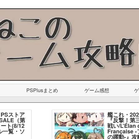
PSPlusまとめ
ゲーム感想
ゲ
PSストア
艦これ・20
SALE（第
『反撃！第
ト(8/12
戦い/L’Élan d
ル一覧・ソ
Français
】
の躍動-』攻