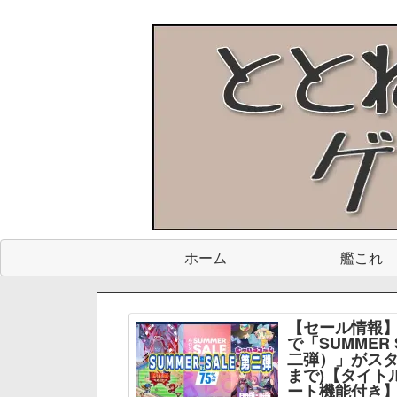
ホーム
艦これ
【セール情報】
で「SUMMER 
二弾）」がスター
まで)【タイト
ート機能付き