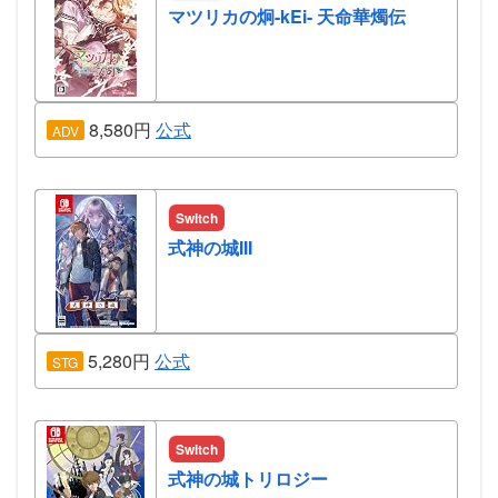
マツリカの炯-kEi- 天命華燭伝
8,580円
公式
ADV
Switch
式神の城III
5,280円
公式
STG
Switch
式神の城トリロジー