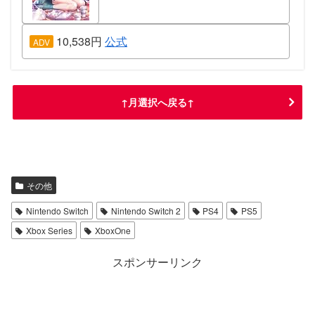
10,538円
公式
ADV
↑月選択へ戻る↑
インディ・ジョーンズ/大いなる円環
〔新価格版〕FINAL FANTASY VII
REBIRTH
その他
Nintendo Switch
Nintendo Switch 2
PS4
PS5
Xbox Series
XboxOne
スポンサーリンク
FINAL FANTASY VII REBIRTH