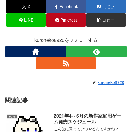
ジョンモーリー最後の事件簿
X
Facebook
はてブ
LINE
Pinterest
コピー
kuroneko8920をフォローする
FZ: Formation Z
A列車で行こう9 Evolution
kuroneko8920
関連記事
サイヴァリア3
2021年4～6月の新作家庭用ゲー
その他
ム発売スケジュール
eFootball™ Kick-Off!
こんなに買っていつやるんですかね？