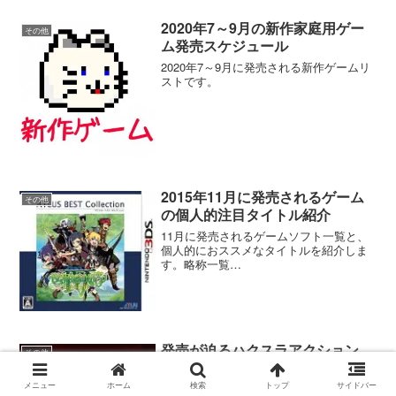
2020年7～9月の新作家庭用ゲー
ダークオークション
その他
ム発売スケジュール
2020年7～9月に発売される新作ゲームリ
ストです。
Tales of ARISE – Beyond the Dawn
Edition
2015年11月に発売されるゲーム
その他
の個人的注目タイトル紹介
パワフルプロ野球2026-2027
11月に発売されるゲームソフト一覧と、
個人的におススメなタイトルを紹介しま
す。略称一覧
PS4:Playstation4PS3:Playstation3360:X
FZ: Formation Z
BOX360One:XBOX
OneVita:PlaystationVita3D...
発売が迫るハクスラアクション
その他
RPG『ディアブロ4』各エディシ
ョンの違いを紹介
メニュー
ホーム
検索
トップ
サイドバー