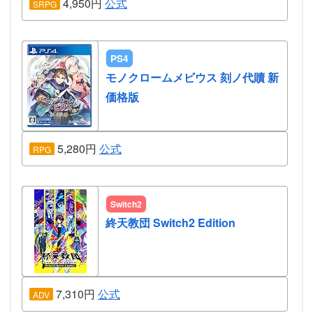
4,950円
公式
SRPG
PS4
モノクロームメビウス 刻ノ代贖 新
価格版
5,280円
公式
RPG
Switch2
終天教団 Switch2 Edition
7,310円
公式
ADV