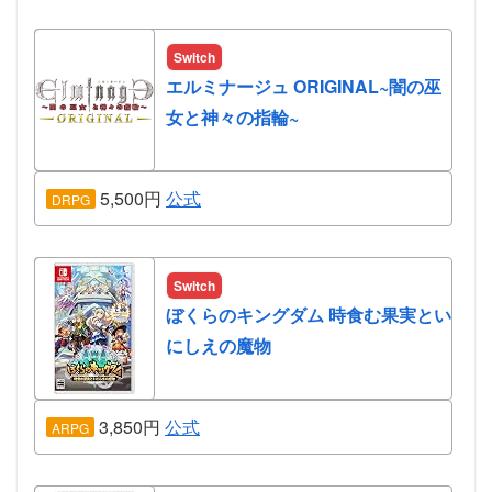
Switch
エルミナージュ ORIGINAL~闇の巫
女と神々の指輪~
5,500円
公式
DRPG
Switch
ぼくらのキングダム 時食む果実とい
にしえの魔物
3,850円
公式
ARPG