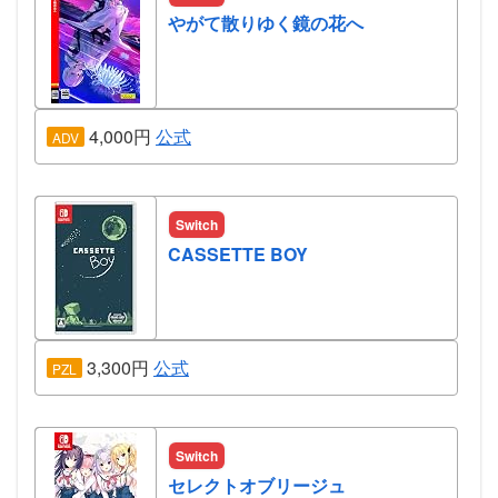
やがて散りゆく鏡の花へ
4,000円
公式
ADV
Switch
CASSETTE BOY
3,300円
公式
PZL
Switch
セレクトオブリージュ