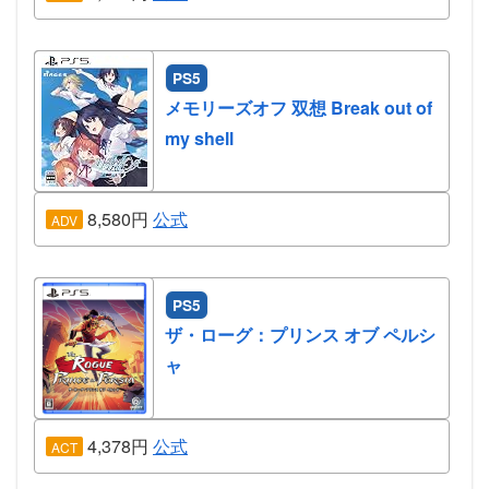
PS5
メモリーズオフ 双想 Break out of
my shell
8,580円
公式
ADV
PS5
ザ・ローグ：プリンス オブ ペルシ
ャ
4,378円
公式
ACT