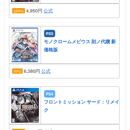
4,950円
公式
SRPG
PS5
モノクロームメビウス 刻ノ代贖 新
価格版
6,380円
公式
RPG
PS4
フロントミッション サード：リメイ
ク