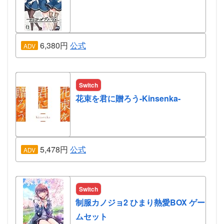
6,380円
公式
ADV
Switch
花束を君に贈ろう-Kinsenka-
5,478円
公式
ADV
Switch
制服カノジョ2 ひまり熱愛BOX ゲー
ムセット