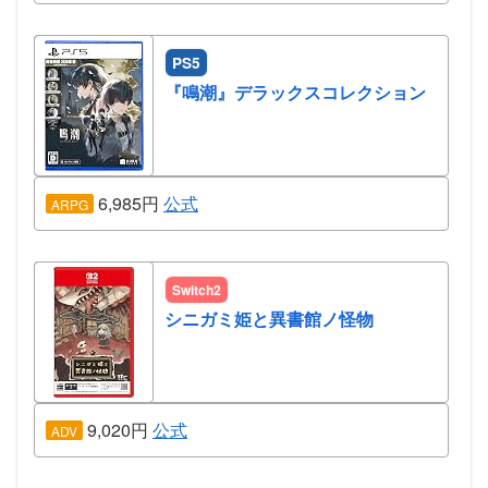
PS5
『鳴潮』デラックスコレクション
6,985円
公式
ARPG
Switch2
シニガミ姫と異書館ノ怪物
9,020円
公式
ADV