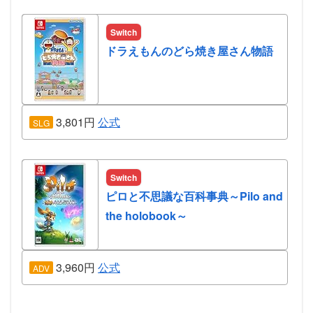
Switch
ドラえもんのどら焼き屋さん物語
3,801円
公式
SLG
Switch
ピロと不思議な百科事典～Pilo and
the holobook～
3,960円
公式
ADV