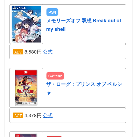
PS4
メモリーズオフ 双想 Break out of
my shell
8,580円
公式
ADV
Switch2
ザ・ローグ：プリンス オブ ペルシ
ャ
4,378円
公式
ACT