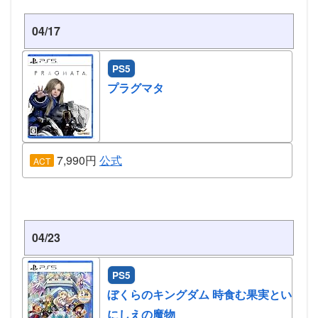
04/17
PS5
プラグマタ
7,990円
公式
ACT
04/23
PS5
ぼくらのキングダム 時食む果実とい
にしえの魔物