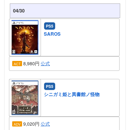
04/30
PS5
SAROS
8,980円
公式
ACT
PS5
シニガミ姫と異書館ノ怪物
9,020円
公式
ADV