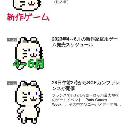
（他人事）
2023年4～6月の新作家庭用ゲー
その他
サドン ストライク 5 デラックスエディ
ム発売スケジュール
ション
イナズマイレブン 英雄たちのヴィクト
28日午前2時からSCEカンファレ
その他
リーロード
ンスが開催
フランスで行われるヨーロッパ最大規模
のゲームイベント「Paris Games
ヨッシーとフカシギの図鑑
Week」。その中でソニーがメディア向け
カンファレンス、｢PlayStation® Media
Preview｣を日本時間10月28日午前2時よ
り開催します。詳細...