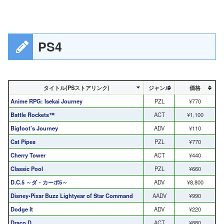
PS4
タイトル(PSストアリンク)
ジャンル
価格
Anime RPG: Isekai Journey
PZL
¥770
Battle Rockets™
ACT
¥1,100
Bigfoot’s Journey
ADV
¥110
Cat Pipes
PZL
¥770
Cherry Tower
ACT
¥440
Classic Pool
PZL
¥660
D.C.5 ～ダ・カーポ5～
ADV
¥8,800
Disney•Pixar Buzz Lightyear of Star Command
AADV
¥990
Dodge It
ADV
¥220
Draco D
ACT
¥880