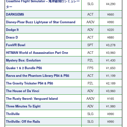
Coastline Flight Simulator – 海岸線飛行シミュレー
SLG
¥4,290
ター
DARKGEMS
ACT
¥660
Disney•Pixar Buzz Lightyear of Star Command
AADV
¥990
Dodge It
ADV
¥220
Draco D
ACT
¥880
ForeVR Bowl
SPT
¥3,278
HITMAN World of Assassination Part One
ACT
¥3,960
Mystery Box: Evolution
PZL
¥1,430
Quake 1 & 2 Bundle PS5
FPS
¥1,650
Ravva and the Phantom Library PS4 & PS5
ACT
¥1,199
The Gravity Trickster PS4 & PS5
PZL
¥2,189
The House of Da Vinci
ADV
¥3,960
The Rusty Sword: Vanguard Island
AADV
¥165
Three Minutes To Eight
ADV
¥1,980
Thrillville
SLG
¥990
Thrillville: Off the Rails
SLG
¥990