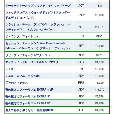
アーケードアーカイブス ミスティックウォリアーズ
ACT
¥837
ウォッチドッグス + ウォッチドッグス2 スタンダー
AADV
¥6,880
ドエディションバンドル
クラッシュ・チーム・ランブル™ + クラッシュ・バ
ACT
¥10,270
ンディクー™ 4 とんでもマルチバース
ザ・ランブルフィッシュ＋
FTG
¥990
セッション：スケートシム Year One Complete
SPT
¥8,910
Edition （イヤー ワン コンプリート エディション）
ポピープレイタイムチャプターワン
ADV
¥770
マイチャイルドレーベンスボルンリマスター
SLG
¥1,100
レイキー
PZL
¥2,200
レヱル・ロマネスク Origin
ADV
¥3,080
刃神のアマテラス
RPG
¥1,320
蒼の彼方のフォーリズム EXTRA1+2P
ADV
¥13,970
蒼の彼方のフォーリズム EXTRA1P
ADV
¥6,578
蒼の彼方のフォーリズム EXTRA2P
ADV
¥7,678
遊んで将棋が強くなる！ 銀星将棋DX2
TBL
¥4,730