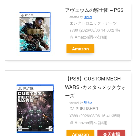
アヴェウムの騎士団 – PS5
created by
Rinker
エレクトロニック・アーツ
¥780
(2026/08/06 14:03:27時
点 Amazon調べ-
詳細)
Amazon
【PS5】CUSTOM MECH
WARS -カスタムメックウォ
ーズ
created by
Rinker
D3 PUBLISHER
¥889
(2026/08/06 16:41:35時
点 Amazon調べ-
詳細)
Amazon
楽天市場