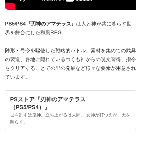
PS5/PS4『刃神のアマテラス』
は人と神が共に暮らす世
界を舞台にした和風RPG。
陣形・号令を駆使した戦略的バトル、素材を集めての武具
の製造、各地に隠れているつくも神からの呪文習得、指令
をクリアすることでの里の発展など様々な要素が用意され
ています。
PSストア『刃神のアマテラス
（PS5/PS4）』
世を乱すは鬼神。立ち上がるは人間。 女神が打つ刃が、天を
照らす。