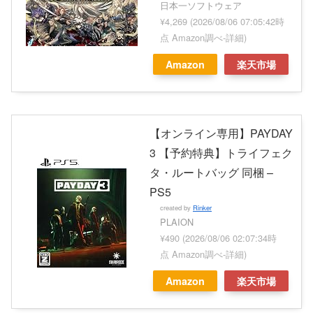
日本一ソフトウェア
¥4,269
(2026/08/06 07:05:42時
点 Amazon調べ-
詳細)
Amazon
楽天市場
【オンライン専用】PAYDAY
3 【予約特典】トライフェク
タ・ルートバッグ 同梱 –
PS5
created by
Rinker
PLAION
¥490
(2026/08/06 02:07:34時
点 Amazon調べ-
詳細)
Amazon
楽天市場