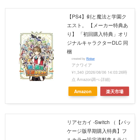
【PS4】剣と魔法と学園ク
エスト。 【メーカー特典あ
り】 「初回購入特典」オリ
ジナルキャラクターDLC 同
梱
created by
Rinker
アクワイア
¥1,340
(2026/08/06 14:03:26時
点 Amazon調べ-
詳細)
Amazon
楽天市場
リアセカイ -Switch （【パッ
ケージ版早期購入特典】フ
ルカラー設定資料集＆ラジ