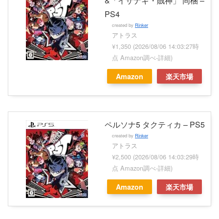
&「イザナギ・賊神」 同梱 –
PS4
created by
Rinker
アトラス
¥1,350
(2026/08/06 14:03:27時
点 Amazon調べ-
詳細)
Amazon
楽天市場
ペルソナ5 タクティカ – PS5
created by
Rinker
アトラス
¥2,500
(2026/08/06 14:03:29時
点 Amazon調べ-
詳細)
Amazon
楽天市場