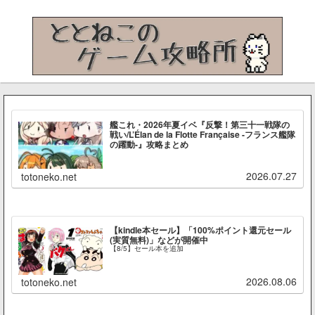
艦これ・2026年夏イベ『反撃！第三十一戦隊の
戦い/L’Élan de la Flotte Française -フランス艦隊
の躍動-』攻略まとめ
2026.07.27
totoneko.net
【kindle本セール】「100%ポイント還元セール
(実質無料)」などが開催中
【8/5】セール本を追加
2026.08.06
totoneko.net