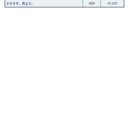
２０４５、月より。
ADV
¥7,370