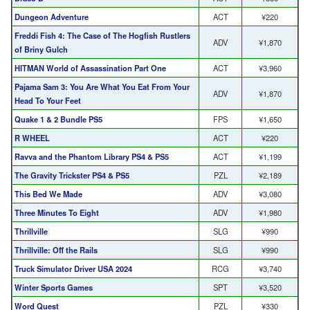
Dungeon Adventure
ACT
¥220
Freddi Fish 4: The Case of The Hogfish Rustlers
ADV
¥1,870
of Briny Gulch
HITMAN World of Assassination Part One
ACT
¥3,960
Pajama Sam 3: You Are What You Eat From Your
ADV
¥1,870
Head To Your Feet
Quake 1 & 2 Bundle PS5
FPS
¥1,650
R WHEEL
ACT
¥220
Ravva and the Phantom Library PS4 & PS5
ACT
¥1,199
The Gravity Trickster PS4 & PS5
PZL
¥2,189
This Bed We Made
ADV
¥3,080
Three Minutes To Eight
ADV
¥1,980
Thrillville
SLG
¥990
Thrillville: Off the Rails
SLG
¥990
Truck Simulator Driver USA 2024
RCG
¥3,740
Winter Sports Games
SPT
¥3,520
Word Quest
PZL
¥330