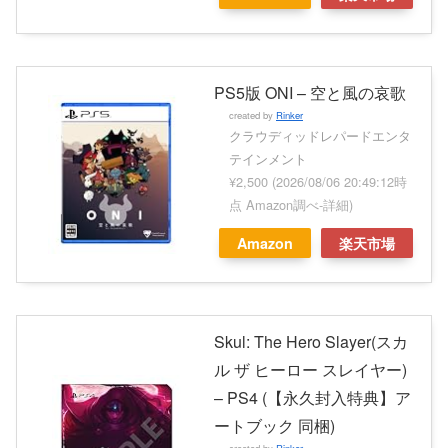
PS5版 ONI – 空と風の哀歌
created by
Rinker
クラウディッドレパードエンタ
テインメント
¥2,500
(2026/08/06 20:49:12時
点 Amazon調べ-
詳細)
Amazon
楽天市場
Skul: The Hero Slayer(スカ
ル ザ ヒーロー スレイヤー)
– PS4 (【永久封入特典】ア
ートブック 同梱)