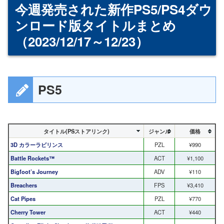
今週発売された新作PS5/PS4ダウ
ンロード版タイトルまとめ
（2023/12/17～12/23）
PS5
タイトル(PSストアリンク)
ジャンル
価格
3D カラーラビリンス
PZL
¥990
Battle Rockets™
ACT
¥1,100
Bigfoot’s Journey
ADV
¥110
Breachers
FPS
¥3,410
Cat Pipes
PZL
¥770
Cherry Tower
ACT
¥440