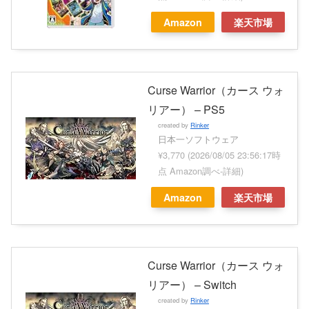
Amazon
楽天市場
Curse Warrior（カース ウォ
リアー） – PS5
created by
Rinker
日本一ソフトウェア
¥3,770
(2026/08/05 23:56:17時
点 Amazon調べ-
詳細)
Amazon
楽天市場
Curse Warrior（カース ウォ
リアー） – Switch
created by
Rinker