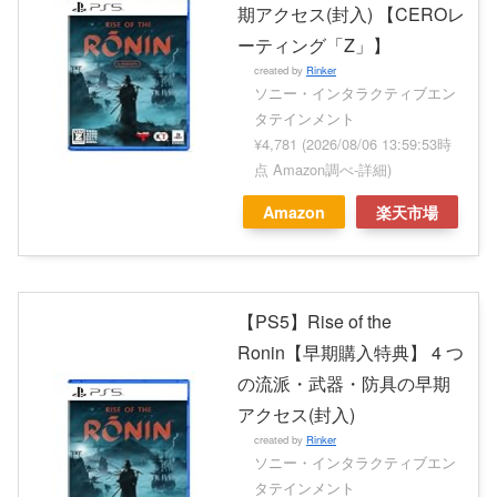
期アクセス(封入) 【CEROレ
ーティング「Z」】
created by
Rinker
ソニー・インタラクティブエン
タテインメント
¥4,781
(2026/08/06 13:59:53時
点 Amazon調べ-
詳細)
Amazon
楽天市場
【PS5】Rise of the
Ronin【早期購入特典】 4 つ
の流派・武器・防具の早期
アクセス(封入)
created by
Rinker
ソニー・インタラクティブエン
タテインメント