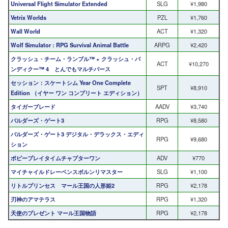
Universal Flight Simulator Extended
SLG
¥1,980
Vetrix Worlds
PZL
¥1,760
Wall World
ACT
¥1,320
Wolf Simulator : RPG Survival Animal Battle
ARPG
¥2,420
クラッシュ・チーム・ランブル™ + クラッシュ・バ
ACT
¥10,270
ンディクー™ 4 とんでもマルチバース
セッション：スケートシム Year One Complete
SPT
¥8,910
Edition （イヤー ワン コンプリート エディション）
タイガーブレード
AADV
¥3,740
バルダーズ・ゲート3
RPG
¥8,580
バルダーズ・ゲート3 デジタル・デラックス・エディ
RPG
¥9,680
ション
ポピープレイタイムチャプターワン
ADV
¥770
マイチャイルドレーベンスボルンリマスター
SLG
¥1,100
リトルプリンセス マール王国の人形姫2
RPG
¥2,178
刃神のアマテラス
RPG
¥1,320
天使のプレゼント マール王国物語
RPG
¥2,178