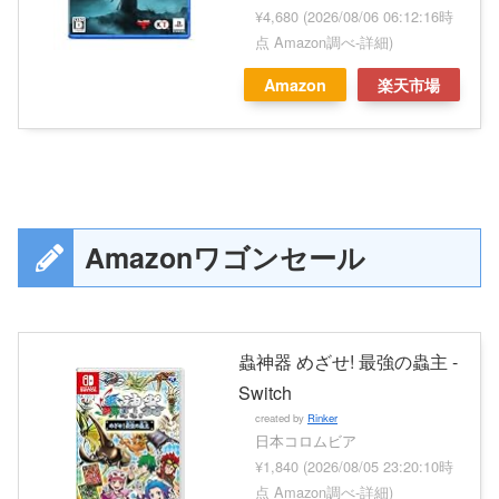
¥4,680
(2026/08/06 06:12:16時
点 Amazon調べ-
詳細)
Amazon
楽天市場
Amazonワゴンセール
蟲神器 めざせ! 最強の蟲主 -
Switch
created by
Rinker
日本コロムビア
¥1,840
(2026/08/05 23:20:10時
点 Amazon調べ-
詳細)