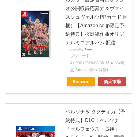
オ公開収録応募券＆ヴァイ
スシュヴァルツPRカード 同
梱）【Amazon.co.jp限定予
約特典】桜庭統作曲オリジ
ナルミニアルバム 配信
created by
Rinker
ブシロード
¥1,982
(2026/08/06 16:41:34時
点 Amazon調べ-
詳細)
Amazon
楽天市場
ペルソナ５ タクティカ【予
約特典】DLC：ペルソナ
「オルフェウス・賊神」