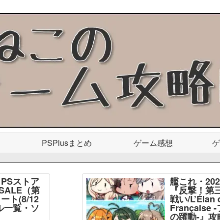
PSPlusまとめ
ゲーム感想
ゲ
PSストア
艦これ・20
SALE（第
『反撃！第
ト(8/12
戦い/L’Élan d
ル一覧・ソ
Français
】
の躍動-』攻