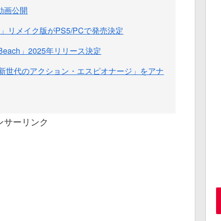
レイ動画公開
山荘－」リメイク版がPS5/PCで発売決定
 The Beach」2025年リリース決定
「新世代のアクション・エスピオナージ」をアナ
ンサーリンク