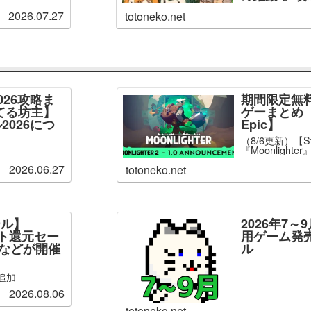
2026.07.27
totoneko.net
026攻略ま
期間限定無
てる坊主】
ゲーまとめ【
2026につ
Epic】
（8/6更新）【S
『Moonlight
2026.06.27
totoneko.net
ール】
2026年7
ント還元セー
用ゲーム発
」などが開催
ル
追加
2026.08.06
totoneko.net