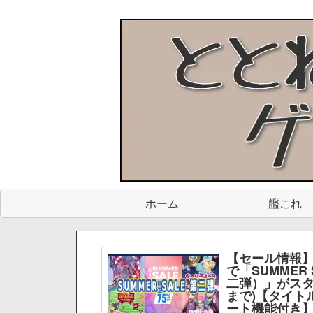
ホーム
艦これ
【セール情報】
で「SUMMER 
二弾）」がスター
まで)【タイト
ート機能付き