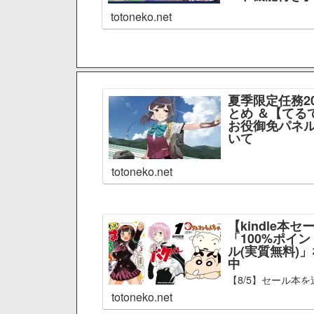
totoneko.net
夏季限定任務2
とめ ＆【てる
お役御免パネル
いて
totoneko.net
【kindle本セ
「100%ポイ
ル(実質無料)
中
【8/5】セール本を
totoneko.net