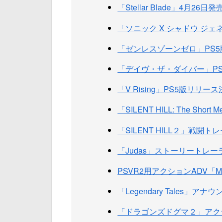
「Stellar Blade」4月26日
「ソニック X シャドウ ジェ
「ゼンレスゾーンゼロ」PS
「デイヴ・ザ・ダイバー」PS
「V Rising」PS5版リリー
「SILENT HILL: The Shor
「SILENT HILL２」戦闘
「Judas」ストーリートレー
PSVR2用アクションADV「Metr
「Legendary Tales」
「ドラゴンズドグマ２」アク