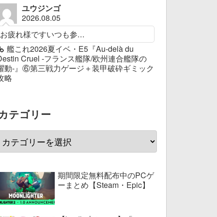
ユウジンゴ
2026.08.05
お疲れ様ですいつも参...
艦これ2026夏イベ・E5『Au-delà du
Destin Cruel -フランス艦隊/欧州連合艦隊の
躍動-』⑥第三戦力ゲージ＋装甲破砕ギミック
攻略
カテゴリー
期間限定無料配布中のPCゲ
ーまとめ【Steam・Epic】