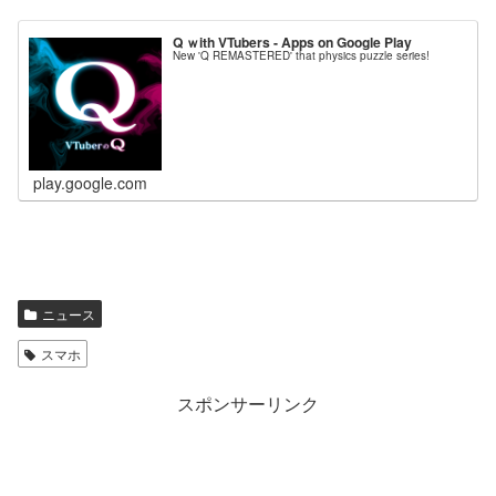
Q ｗith VTubers - Apps on Google Play
New 'Q REMASTERED' that physics puzzle series!
play.google.com
ニュース
スマホ
スポンサーリンク