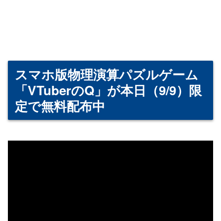
スマホ版物理演算パズルゲーム
「VTuberのQ」が本日（9/9）限
定で無料配布中