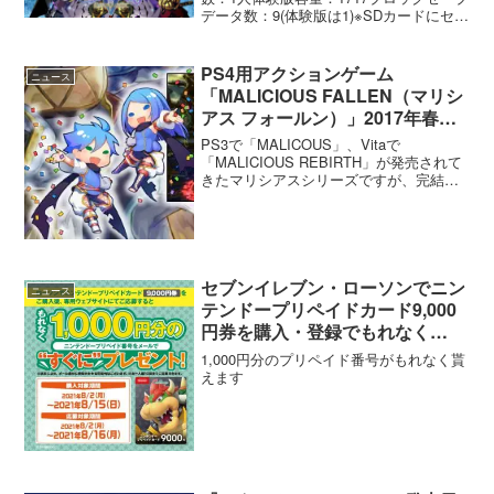
データ数：9(体験版は1)※SDカードにセー
ブをすることで9 ニンテンドーeショッ
プにて「世界樹の迷宮Ⅴ」の体験版の配
信が開始されました。
PS4用アクションゲーム
ニュース
「MALICIOUS FALLEN（マリシ
アス フォールン）」2017年春配
信＆公式ティザートレーラー公開
PS3で「MALICOUS」、Vitaで
「MALICIOUS REBIRTH」が発売されて
きたマリシアスシリーズですが、完結編
である最新作「MALICIOUS FALLEN（マ
リシアス フォールン）」がPS4にて2017
年春に配信されること...
セブンイレブン・ローソンでニン
ニュース
テンドープリペイドカード9,000
円券を購入・登録でもれなく
1,000円分のコードが貰えるキャ
1,000円分のプリペイド番号がもれなく貰
ンペーンがスタート【8/15まで】
えます