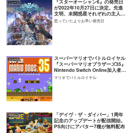
『スターオーシャン6』の発売日
ニュース
が2022年10月27日に決定。先進
文明、未開惑星それぞれの主人公
目線で物語が展開するアクション
思っていたよりお早い発売日
RPG
スーパーマリオでバトルロイヤル
ニュース
『スーパーマリオブラザーズ35』
Nintendo Switch Online加入者向
けに期間限定無料配信がスタート
マリオでバトルロイヤル
「デイヴ・ザ・ダイバー」1周年
PSPlus
記念のアップデートが配信開始。
PS向けにアバター7種が無料配布