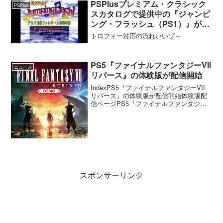
PSPlusプレミアム・クラシック
PSPlus
スカタログで提供中の『ジャンピ
ング・フラッシュ（PS1）』がト
ロフィーに対応へ
トロフィー対応の流れいいゾ～
PS5『ファイナルファンタジーVII
ニュース
リバース』の体験版が配信開始
IndexPS5『ファイナルファンタジーVII
リバース』の体験版が配信開始体験版配
信ページPS5『ファイナルファンタジー
VII リバース』の体験版が配信開始スクウ
ェア・エニックスは2月29日に発売する
PS5『ファイナルファンタジーVII ...
スポンサーリンク