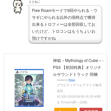
ととねこ
Free Roamモードで9回やられる・ウ
サギにやられる以外の現時点で獲得
出来るトロフィーは全部回収してお
いたけど、トロコンはもうちょいお
預けですかね
神箱 – Mythology of Cube – -
PS5 【初回特典】オリジナ
ルサウンドトラック 同梱
created by
Rinker
グラビティゲームアライズ株式
会社
¥2,300
(2026/08/08 05:25:40時
点 Amazon調べ-
詳細)