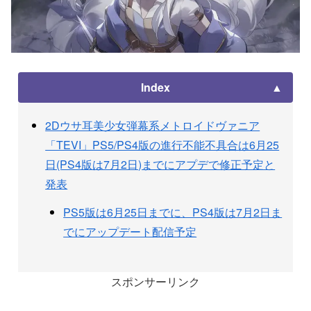
Index
2Dウサ耳美少女弾幕系メトロイドヴァニア
「TEVI」PS5/PS4版の進行不能不具合は6月25
日(PS4版は7月2日)までにアプデで修正予定と
発表
PS5版は6月25日までに、PS4版は7月2日ま
でにアップデート配信予定
スポンサーリンク