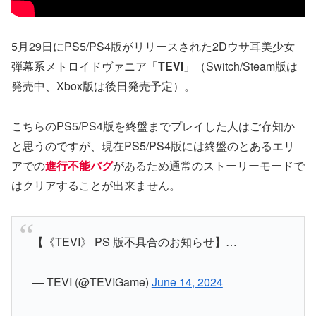
5月29日にPS5/PS4版がリリースされた2Dウサ耳美少女
弾幕系メトロイドヴァニア「
TEVI
」（Switch/Steam版は
発売中、Xbox版は後日発売予定）。
こちらのPS5/PS4版を終盤までプレイした人はご存知か
と思うのですが、現在PS5/PS4版には終盤のとあるエリ
アでの
進行不能バグ
があるため通常のストーリーモードで
はクリアすることが出来ません。
【《TEVI》 PS 版不具合のお知らせ】…
— TEVI (@TEVIGame)
June 14, 2024