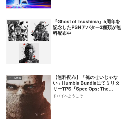
『Ghost of Tsushima』5周年を
ニュース
記念したPSNアバター3種類が無
料配布中
【無料配布】「俺のせいじゃな
セール情報
い」Humble Bundleにてミリタ
リーTPS『Spec Ops: The
Line』Steamキーが無料配布中
ドバイへようこそ