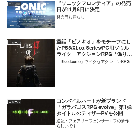
『ソニックフロンティア』の発売
ニュース
日が11月8日に決定
発売日お漏らし
童話「ピノキオ」をモチーフにし
ニュース
たPS5/Xbox Series/PC用ソウル
ライク・アクションRPG『偽りの
P（Lies of P）』のゲームプレイ
「Bloodborne」ライクなアクションRPG
トレーラーが公開
コンパイルハートが新ブランド
ニュース
「ガラパゴスRPG evolve」第1弾
タイトルのティザーPVを公開
追記：フェアリーフェンサーエフの新作
らしいです