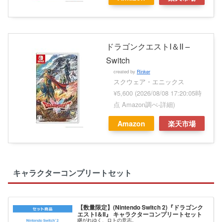
ドラゴンクエストI＆II –
Switch
created by
Rinker
スクウェア・エニックス
¥5,600
(2026/08/08 17:20:05時
点 Amazon調べ-
詳細)
Amazon
楽天市場
キャラクターコンプリートセット
【数量限定】(Nintendo Switch 2)『ドラゴンク
エストI＆II』 キャラクターコンプリートセット
継がれゆく、ロトの意志。