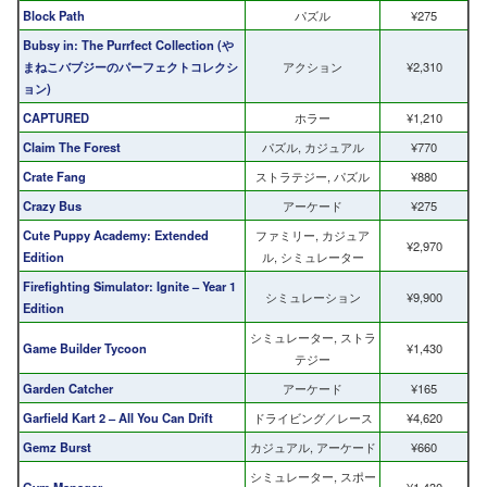
Block Path
パズル
¥275
Bubsy in: The Purrfect Collection (や
まねこバブジーのパーフェクトコレクシ
アクション
¥2,310
ョン)
CAPTURED
ホラー
¥1,210
Claim The Forest
パズル, カジュアル
¥770
Crate Fang
ストラテジー, パズル
¥880
Crazy Bus
アーケード
¥275
Cute Puppy Academy: Extended
ファミリー, カジュア
¥2,970
Edition
ル, シミュレーター
Firefighting Simulator: Ignite – Year 1
シミュレーション
¥9,900
Edition
シミュレーター, ストラ
Game Builder Tycoon
¥1,430
テジー
Garden Catcher
アーケード
¥165
Garfield Kart 2 – All You Can Drift
ドライビング／レース
¥4,620
Gemz Burst
カジュアル, アーケード
¥660
シミュレーター, スポー
Gym Manager
¥1,430