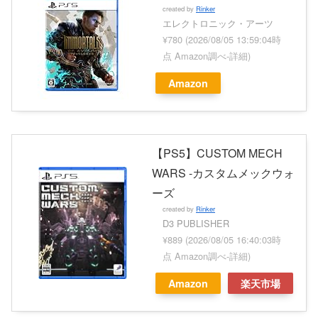
created by
Rinker
エレクトロニック・アーツ
¥780
(2026/08/05 13:59:04時
点 Amazon調べ-
詳細)
Amazon
【PS5】CUSTOM MECH
WARS -カスタムメックウォ
ーズ
created by
Rinker
D3 PUBLISHER
¥889
(2026/08/05 16:40:03時
点 Amazon調べ-
詳細)
Amazon
楽天市場