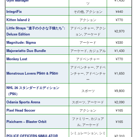
ツ
IntegriFix
その他, アクション
¥440
Kitten Island 2
アクション
¥770
Little Strays “迷子の小さな子猫たち”:
アドベンチャー, アクシ
¥2,970
Deluxe Edition
ョン, アーケード
Magnitude: Sigma
アーケード
¥330
Majorariatto Duo Bundle
アーケード, カジュアル
¥1,430
Monkey Lost
アドベンチャー
¥770
アドベンチャー, アドベ
Monstrous Lovers PS4® & PS5®
ンチャー, アドベンチャ
¥1,650
ー
NHL 26 スタンダードエディション
スポーツ
¥9,800
（PS5）
Odania Sports Arena
スポーツ, アーケード
¥2,090
Pixel Head Soccer
アクション
¥165
ファミリー, カジュア
Pixicharm – Blaster Orbit
¥165
ル, アーケード
シミュレーション, シミ
POLICE OFFICERS SIMULATOR
¥2,310