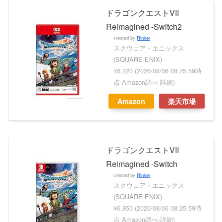
ドラゴンクエストVII
Reimagined -Switch2
created by
Rinker
スクウェア・エニックス
(SQUARE ENIX)
¥6,220
(2026/08/06 08:25:59時
点 Amazon調べ-
詳細)
Amazon
楽天市場
ドラゴンクエストVII
Reimagined -Switch
created by
Rinker
スクウェア・エニックス
(SQUARE ENIX)
¥6,850
(2026/08/06 08:25:59時
点 Amazon調べ-
詳細)