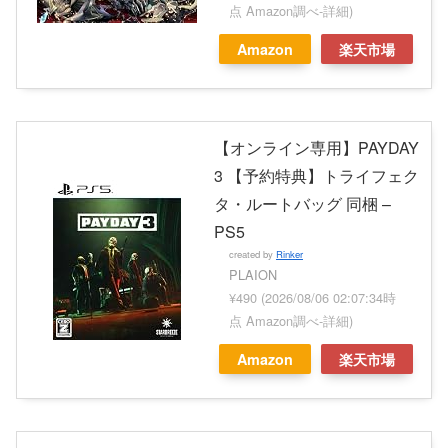
点 Amazon調べ-
詳細)
Amazon
楽天市場
【オンライン専用】PAYDAY
3 【予約特典】トライフェク
タ・ルートバッグ 同梱 –
PS5
created by
Rinker
PLAION
¥490
(2026/08/06 02:07:34時
点 Amazon調べ-
詳細)
Amazon
楽天市場