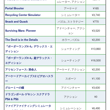
ュレーター, アクション
Portal Shooter
アーケード
¥165
Recycling Center Simulator
シミュレーター
¥3,740
Snack and Quack
パズル, ストラテジー
¥770
アドベンチャー, アクシ
Surviving Mars: Pioneer
¥3,520
ョン
The Devil is in the Details
ホラー, パズル
¥2,200
『ボーダーランズ® 4』デラックス・エ
シューティング
¥13,860
ディション
『ボーダーランズ® 4』超デラックス・
シューティング
¥16,500
エディション
アリセンフォース: 添命人
アーケード, アクション
¥2,200
アーケードアーカイブス2 ビデオハスラ
スポーツ
¥1,100
ー
グルーミーの瞳
アドベンチャー
¥3,630
ドラゴンボール ゲキシン スクアドラ
アクション
¥0
PS4 & PS5
ファイアファイティングシミュレ一タ
シミュレーション
¥6,490