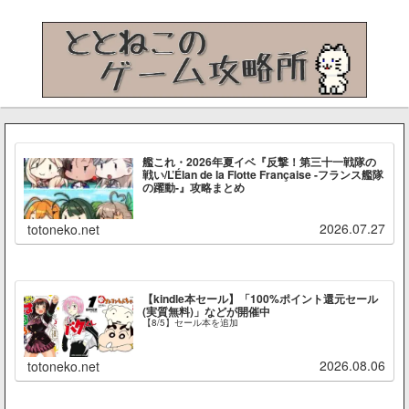
艦これ・2026年夏イベ『反撃！第三十一戦隊の
戦い/L’Élan de la Flotte Française -フランス艦隊
の躍動-』攻略まとめ
2026.07.27
totoneko.net
【kindle本セール】「100%ポイント還元セール
(実質無料)」などが開催中
【8/5】セール本を追加
2026.08.06
totoneko.net