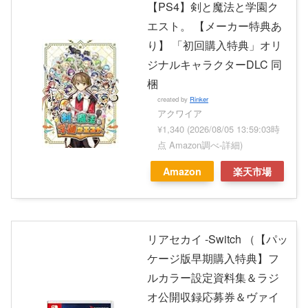
【PS4】剣と魔法と学園ク
エスト。 【メーカー特典あ
り】 「初回購入特典」オリ
ジナルキャラクターDLC 同
梱
created by
Rinker
アクワイア
¥1,340
(2026/08/05 13:59:03時
点 Amazon調べ-
詳細)
Amazon
楽天市場
リアセカイ -Switch （【パッ
ケージ版早期購入特典】フ
ルカラー設定資料集＆ラジ
オ公開収録応募券＆ヴァイ