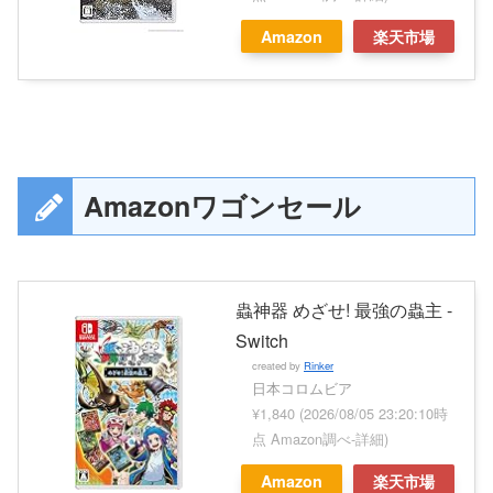
Amazon
楽天市場
Amazonワゴンセール
蟲神器 めざせ! 最強の蟲主 -
Switch
created by
Rinker
日本コロムビア
¥1,840
(2026/08/05 23:20:10時
点 Amazon調べ-
詳細)
Amazon
楽天市場