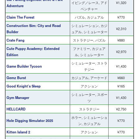
イビング／レース, アド
¥1,320
Adventure
ベンチャー
Claim The Forest
パズル, カジュアル
¥770
Construction Sim: City and Road
シミュレーション, カジ
¥2,310
Builder
ュアル, シミュレーター
Crate Fang
ストラテジー, パズル
¥880
Cute Puppy Academy: Extended
ファミリー, カジュア
¥2,970
Edition
ル, シミュレーター
シミュレーター, ストラ
Game Builder Tycoon
¥1,430
テジー
Gemz Burst
カジュアル, アーケード
¥660
Good Knight’s Sleep
アクション
¥165
シミュレーター, スポー
Gym Manager
¥1,430
ツ
HELLCARD
ストラテジー
¥2,750
ホラー, シミュレーショ
Hole Digging Simulator 2025
¥770
ン, カジュアル
Kitten Island 2
アクション
¥770