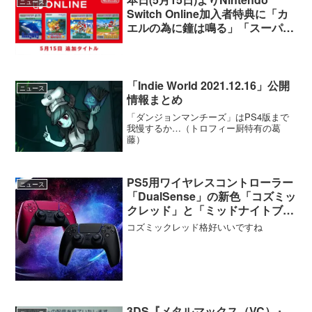
ニュース
Switch Online加入者特典に「カ
エルの為に鐘は鳴る」「スーパー
マリオランド」など4作品が追加
「Indie World 2021.12.16」公開
ニュース
情報まとめ
「ダンジョンマンチーズ」はPS4版まで
我慢するか…（トロフィー厨特有の葛
藤）
PS5用ワイヤレスコントローラー
ニュース
「DualSense」の新色「コズミッ
クレッド」と「ミッドナイトブラ
ック」6月10日より新登場
コズミックレッド格好いいですね
3DS『メタルマックス（VC）』