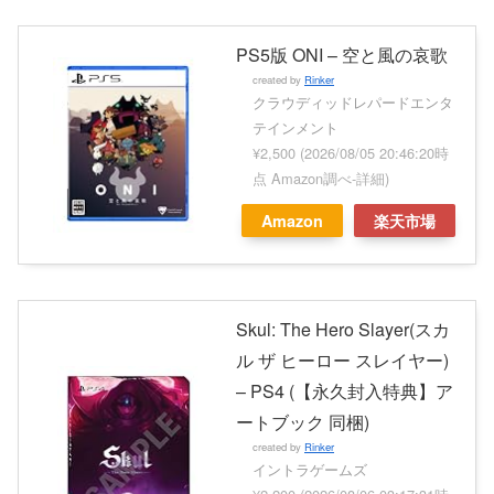
PS5版 ONI – 空と風の哀歌
created by
Rinker
クラウディッドレパードエンタ
テインメント
¥2,500
(2026/08/05 20:46:20時
点 Amazon調べ-
詳細)
Amazon
楽天市場
Skul: The Hero Slayer(スカ
ル ザ ヒーロー スレイヤー)
– PS4 (【永久封入特典】ア
ートブック 同梱)
created by
Rinker
イントラゲームズ