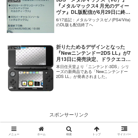
ニュース
『メタルマックス4 月光のディー
ヴァ』DL版配信が6月29日に終了
へ
6/17追記：メタルマックスゼノ(PS4/Vita)
のDL版も配信終了へ
折りたためるデザインとなった
ニュース
『Newニンテンドー2DS LL』が7
月13日に発売決定、ドラクエコラ
ボのはぐれメタルエディションも
本日任天堂より「ニンテンド-3DS」シリ
登場。
ーズの新商品である「Newニンテンドー
2DS LL」が発表されました。
スポンサーリンク
メニュー
ホーム
検索
トップ
サイドバー