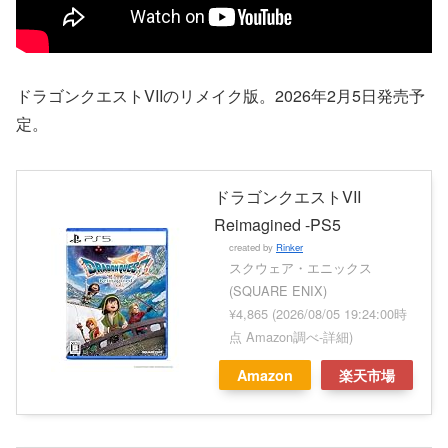
ドラゴンクエストVIIのリメイク版。2026年2月5日発売予
定。
ドラゴンクエストVII
Reimagined -PS5
created by
Rinker
スクウェア・エニックス
(SQUARE ENIX)
¥4,865
(2026/08/05 19:24:00時
点 Amazon調べ-
詳細)
Amazon
楽天市場