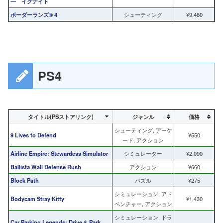
一 イグナイト
ボーダーランズ® 4
シューティング
¥9,460
PS4
タイトル(PSストアリンク)
ジャンル
価格
シューティング, アーケ
9 Lives to Defend
¥550
ード, アクション
Airline Empire: Stewardess Simulator
シミュレーター
¥2,090
Ballista Wall Defense Rush
アクション
¥660
Block Path
パズル
¥275
シミュレーション, アド
Bodycam Stray Kitty
¥1,430
ベンチャー, アクション
シミュレーション, ドラ
Car Parking Legends: Drive & Park