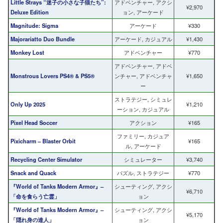
Little Strays “迷子の小さな子猫たち”:
アドベンチャー, アクシ
¥2,970
Deluxe Edition
ョン, アーケード
Magnitude: Sigma
アーケード
¥330
Majorariatto Duo Bundle
アーケード, カジュアル
¥1,430
Monkey Lost
アドベンチャー
¥770
アドベンチャー, アドベ
Monstrous Lovers PS4® & PS5®
ンチャー, アドベンチャ
¥1,650
ー
ストラテジー, シミュレ
Only Up 2025
¥1,210
ーション, カジュアル
Pixel Head Soccer
アクション
¥165
ファミリー, カジュア
Pixicharm – Blaster Orbit
¥165
ル, アーケード
Recycling Center Simulator
シミュレーター
¥3,740
Snack and Quack
パズル, ストラテジー
¥770
『World of Tanks Modern Armor』–
シューティング, アクシ
¥6,710
「命を食らう亡霊」
ョン
『World of Tanks Modern Armor』–
シューティング, アクシ
¥5,170
「隠れ身の達人」
ョン