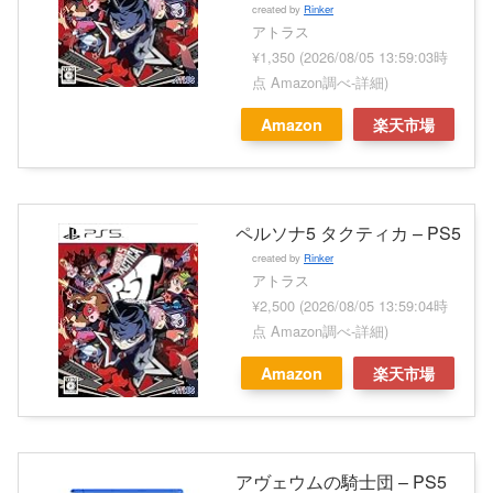
created by
Rinker
アトラス
¥1,350
(2026/08/05 13:59:03時
点 Amazon調べ-
詳細)
Amazon
楽天市場
ペルソナ5 タクティカ – PS5
created by
Rinker
アトラス
¥2,500
(2026/08/05 13:59:04時
点 Amazon調べ-
詳細)
Amazon
楽天市場
アヴェウムの騎士団 – PS5