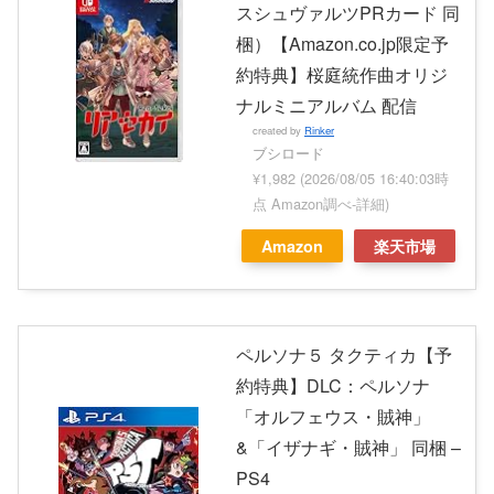
スシュヴァルツPRカード 同
梱）【Amazon.co.jp限定予
約特典】桜庭統作曲オリジ
ナルミニアルバム 配信
created by
Rinker
ブシロード
¥1,982
(2026/08/05 16:40:03時
点 Amazon調べ-
詳細)
Amazon
楽天市場
ペルソナ５ タクティカ【予
約特典】DLC：ペルソナ
「オルフェウス・賊神」
&「イザナギ・賊神」 同梱 –
PS4