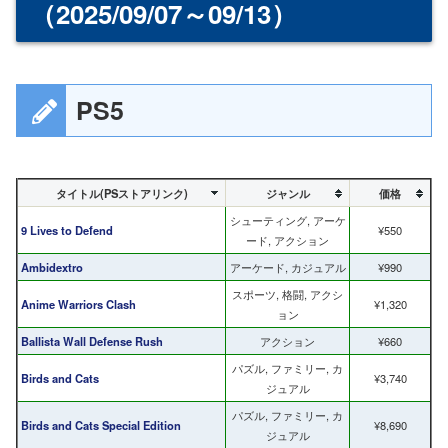
（2025/09/07～09/13）
PS5
タイトル(PSストアリンク)
ジャンル
価格
シューティング, アーケ
9 Lives to Defend
¥550
ード, アクション
Ambidextro
アーケード, カジュアル
¥990
スポーツ, 格闘, アクシ
Anime Warriors Clash
¥1,320
ョン
Ballista Wall Defense Rush
アクション
¥660
パズル, ファミリー, カ
Birds and Cats
¥3,740
ジュアル
パズル, ファミリー, カ
Birds and Cats Special Edition
¥8,690
ジュアル