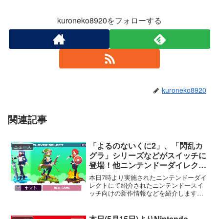
kuroneko8920をフォローする
kuroneko8920
関連記事
「よるのないくに2」、「閃乱カ
ニュース
グラ」シリーズなどがスイッチに
登場！他ニンテンドーダイレクト
まとめ(Switch編)
本日7時より実施されたニンテンドーダイ
レクトにて紹介されたニンテンドースイ
ッチ向けの新作情報などを紹介します。※
動画多めです
本日(5月15日)よりNintendo