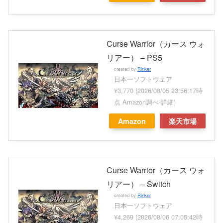
Curse Warrior（カース ウォ
リアー） – PS5
created by
Rinker
日本一ソフトウェア
¥3,770
(2026/08/05 23:56:17時
点 Amazon調べ-
詳細)
Amazon
楽天市場
Curse Warrior（カース ウォ
リアー） – Switch
created by
Rinker
日本一ソフトウェア
¥4,269
(2026/08/06 07:05:42時