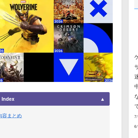
Index
]発表内容まとめ
7
6