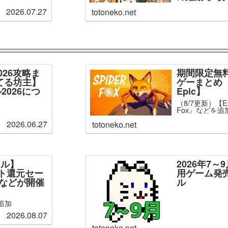
2026.07.27
totoneko.net
026攻略ま
期間限定無
てる坊主】
ゲーまとめ【
2026につ
Epic】
（8/7更新）【Ep
Fox』などを追
2026.06.27
totoneko.net
ール】
2026年7
ント還元セー
用ゲーム発
」などが開催
ル
追加
2026.08.07
totoneko.net