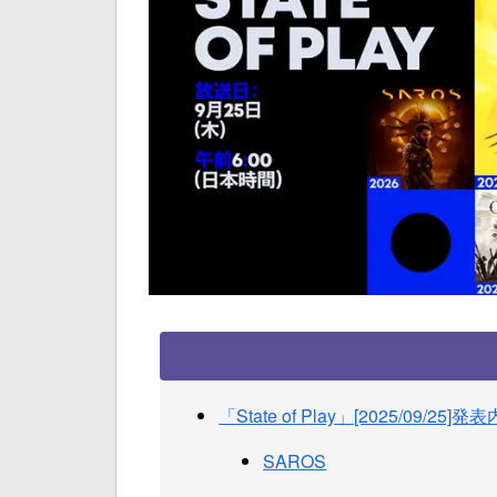
「State of Play」[2025/09/25
SAROS