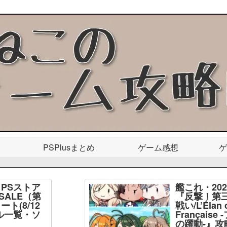
PSPlusまとめ
ゲーム感想
ゲ
PSストア
艦これ・20
SALE（第
『反撃！第
ト(8/12
戦い/L’Élan d
ル一覧・ソ
Français
】
の躍動-』攻