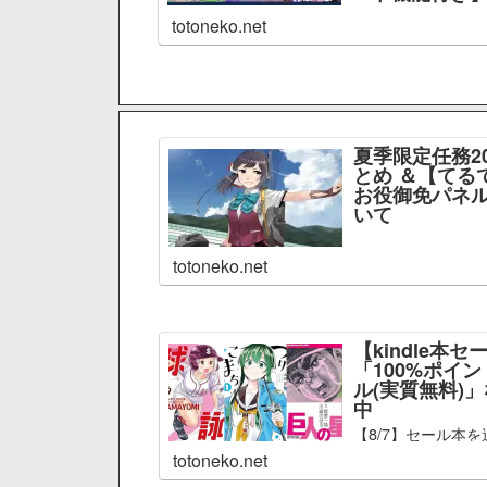
totoneko.net
夏季限定任務2
とめ ＆【てる
お役御免パネル
いて
totoneko.net
【kindle本セ
「100%ポイ
ル(実質無料)
中
【8/7】セール本を
totoneko.net