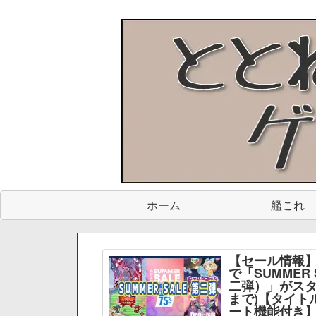
ホーム
艦これ
【セール情報】
で「SUMMER 
二弾）」がスター
まで)【タイト
ート機能付き