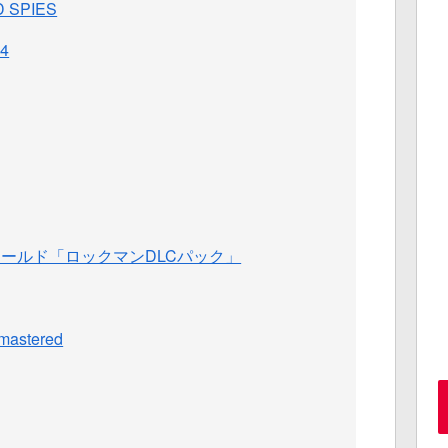
 SPIES
24
ワールド「ロックマンDLCパック」
astered