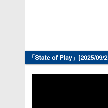
「State of Play」[2025