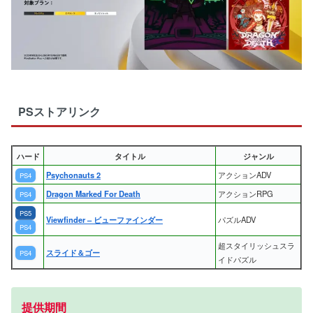
PSストアリンク
ハード
タイトル
ジャンル
Psychonauts 2
アクションADV
PS4
Dragon Marked For Death
アクションRPG
PS4
PS5
Viewfinder – ビューファインダー
パズルADV
PS4
超スタイリッシュスラ
スライド＆ゴー
PS4
イドパズル
提供期間