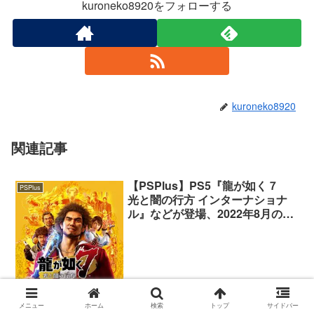
kuroneko8920をフォローする
kuroneko8920
関連記事
【PSPlus】PS5『龍が如く７
PSPlus
光と闇の行方 インターナショナ
ル』などが登場、2022年8月の
PSPlusフリープレイタイトルが
提供開始
メニュー
ホーム
検索
トップ
サイドバー