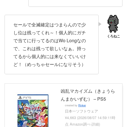
セールで全滅確定はつまらんので少
し位は残ってくれ～！個人的にガチ
で当てに行ってるのはWo Longなの
で、これは残って欲しいなぁ。持っ
てるから個人的には来なくていいけ
ど！（めっちゃセールになりそう）
凶乱マカイズム（きょうら
んまかいずむ） – PS5
created by
Rinker
日本一ソフトウェア
¥4,663
(2026/08/07 14:59:11時
点 Amazon調べ-
詳細)