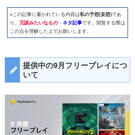
※この記事に書かれている内容は
私の予想(妄想)
であ
り、
冗談みたいなもの
・
ネタ記事
です。閲覧する際は
この点を理解した上でお願いします。
提供中の9月フリープレイにつ
いて