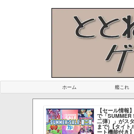
ホーム
艦これ
【セール情報】
で「SUMMER 
二弾）」がスター
まで)【タイト
ート機能付き