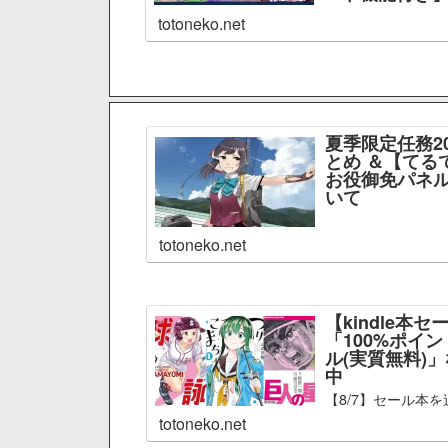
totoneko.net
夏季限定任務2
とめ ＆【てる
お役御免パネル
いて
totoneko.net
【kindle本セ
「100%ポイ
ル(実質無料)
中
【8/7】セール本を
totoneko.net