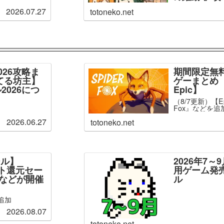
2026.07.27
totoneko.net
026攻略ま
期間限定無
てる坊主】
ゲーまとめ【
2026につ
Epic】
（8/7更新）【Ep
Fox』などを追
2026.06.27
totoneko.net
ール】
2026年7
ント還元セー
用ゲーム発
」などが開催
ル
追加
2026.08.07
totoneko.net