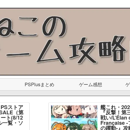
PSPlusまとめ
ゲーム感想
ゲ
PSストア
艦これ・20
SALE（第
『反撃！第
ト(8/12
戦い/L’Élan d
ル一覧・ソ
Français
】
の躍動-』攻