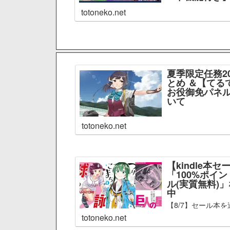
totoneko.net
夏季限定任務2
とめ ＆【てる
お役御免パネル
いて
totoneko.net
【kindle本セ
「100%ポイ
ル(実質無料)
中
【8/7】セール本を
totoneko.net