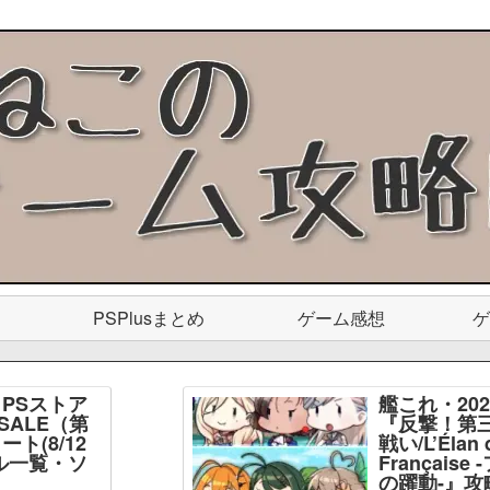
PSPlusまとめ
ゲーム感想
ゲ
PSストア
艦これ・20
SALE（第
『反撃！第
ト(8/12
戦い/L’Élan d
ル一覧・ソ
Français
】
の躍動-』攻