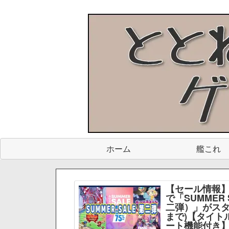
ホーム
艦これ
【セール情報】
で「SUMMER 
二弾）」がスター
まで)【タイト
ート機能付き