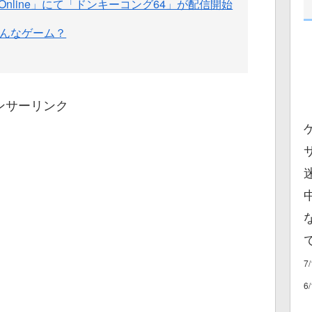
witch Online」にて「ドンキーコング64」が配信開始
どんなゲーム？
ンサーリンク
7
6