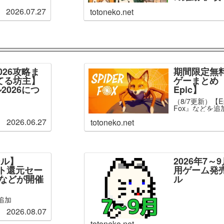
2026.07.27
totoneko.net
026攻略ま
期間限定無
てる坊主】
ゲーまとめ【
2026につ
Epic】
（8/7更新）【Ep
Fox』などを追
2026.06.27
totoneko.net
ール】
2026年7
ント還元セー
用ゲーム発
」などが開催
ル
追加
2026.08.07
totoneko.net