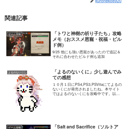
kuroneko8920
関連記事
「トワと神樹の祈り子たち」攻略
ゲーム攻略
メモ（おススメ恩寵・祝福・ビル
ド例）
9/25 他にも強い恩寵があったので追記＆
それに合わせたビルド例も追加
「よるのないくに」少し遊んでみ
よるのないくに
ての感想
１０月１日にPS4,PS3,PSVitaにてよるの
ないくにが発売されましたね。本サイト
ではよるのないくにを攻略中です。以下
のリンクからまとめページへ移動できま
す。よるのないくに攻略まとめ以下、プ
レイしてみた感想など。操作感、プレイ
感覚操作感...
「Salt and Sacrifice（ソルトア
ゲーム攻略