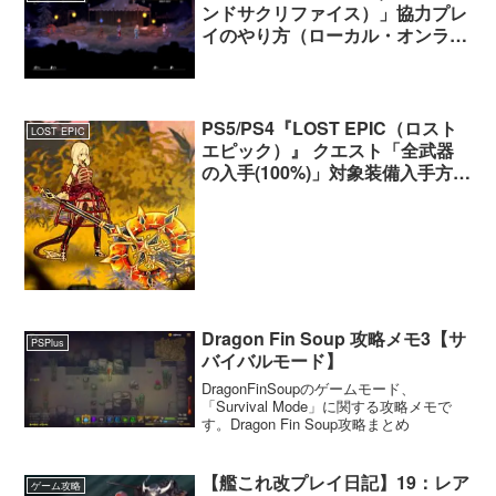
ンドサクリファイス）」協力プレ
イのやり方（ローカル・オンライ
ン）
PS5/PS4『LOST EPIC（ロスト
LOST EPIC
エピック）』 クエスト「全武器
の入手(100%)」対象装備入手方法
一覧
Dragon Fin Soup 攻略メモ3【サ
PSPlus
バイバルモード】
DragonFinSoupのゲームモード、
「Survival Mode」に関する攻略メモで
す。Dragon Fin Soup攻略まとめ
【艦これ改プレイ日記】19：レア
ゲーム攻略