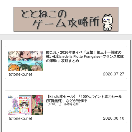
艦これ・2026年夏イベ『反撃！第三十一戦隊の
戦い/L’Élan de la Flotte Française -フランス艦隊
の躍動-』攻略まとめ
2026.07.27
totoneko.net
【kindle本セール】「100%ポイント還元セール
(実質無料)」などが開催中
【8/10】セール本を追加
2026.08.10
totoneko.net