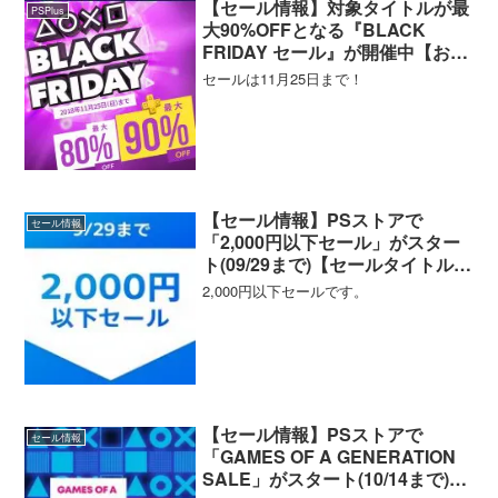
【セール情報】対象タイトルが最
PSPlus
大90%OFFとなる『BLACK
FRIDAY セール』が開催中【おす
すめタイトル紹介】
セールは11月25日まで！
【セール情報】PSストアで
セール情報
「2,000円以下セール」がスター
ト(09/29まで)【セールタイトル一
覧・ソート機能付き】
2,000円以下セールです。
【セール情報】PSストアで
セール情報
「GAMES OF A GENERATION
SALE」がスタート(10/14まで)