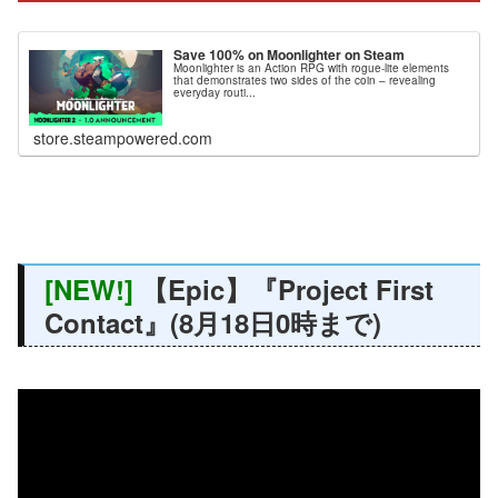
Save 100% on Moonlighter on Steam
Moonlighter is an Action RPG with rogue-lite elements
that demonstrates two sides of the coin – revealing
everyday routi...
store.steampowered.com
[NEW!]
【Epic】『Project First
Contact』(8月18日0時まで)