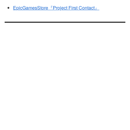
EpicGamesStore『Project First Contact』