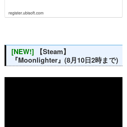
register.ubisoft.com
[NEW!]
【Steam】
『Moonlighter』(8月10日2時まで)