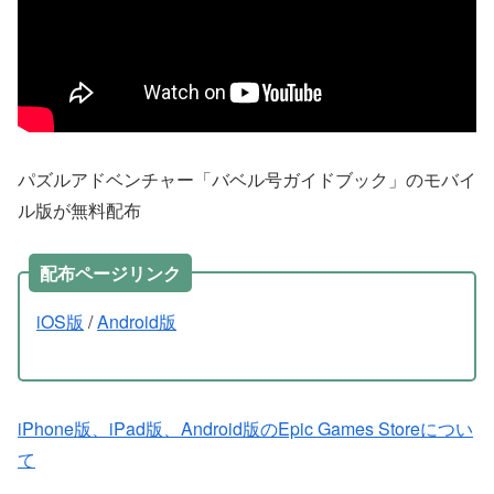
パズルアドベンチャー「バベル号ガイドブック」のモバイ
ル版が無料配布
配布ページリンク
iOS版
/
Android版
iPhone版、iPad版、Android版のEpic Games Storeについ
て