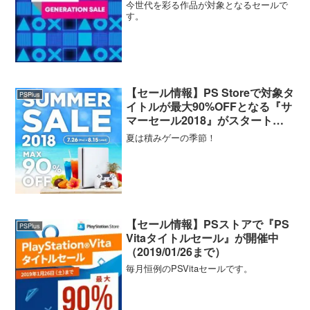
【セールタイトル一覧・ソート機
今世代を彩る作品が対象となるセールで
能付き】
す。
【セール情報】PS Storeで対象タ
PSPlus
イトルが最大90%OFFとなる『サ
マーセール2018』がスタート！
注目タイトルも紹介！
夏は積みゲーの季節！
【セール情報】PSストアで『PS
PSPlus
Vitaタイトルセール』が開催中
（2019/01/26まで）
毎月恒例のPSVitaセールです。