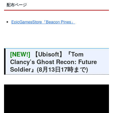
配布ページ
EpicGamesStore『Beacon Pines』
[NEW!]
【Ubisoft】『Tom
Clancy’s Ghost Recon: Future
Soldier』(8月13日17時まで)