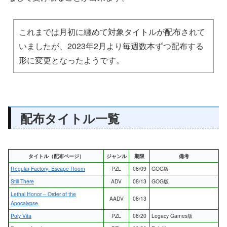
これまでは月初に纏めて対象タイトルが配布されて
いましたが、2023年2月より毎週数本ずつ配布する
形に変更となったようです。
配布タイトル一覧
タイトル（配布ページ）
ジャンル
期限
備考
Regular Factory: Escape Room
PZL
08/09
GOG版
Still There
ADV
08/13
GOG版
Lethal Honor – Order of the
AADV
08/13
Apocalypse
Poly Vita
PZL
08/20
Legacy Games版