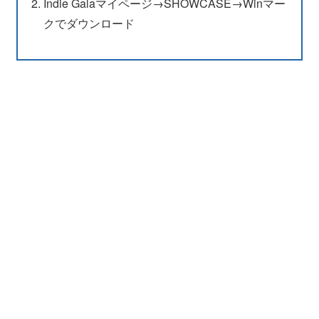
Indie Galaマイページ→SHOWCASE→Winマー
クでダウンロード