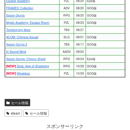
Escape Academy
PZL
08/20
Epic版
FRAMED Collection
ADV
08/20
GOG版
Space Grunts
RPG
08/20
GOG版
Mystic Academy: Escape Room
PZL
08/23
GOG版
Terraforming Mars
TBS
08/27
XCOM: Chimera Squad
SLG
09/01
GOG版
Space Grunts 2
TBS
09/17
GOG版
In Sound Mind
AADV
09/24
Space Grunts: Chrono Shard
RPG
09/24
Epic版
[NEW!]
Zoria: Age of Shattering
RPG
10/29
GOG版
[NEW!]
Weakless
PZL
10/29
GOG版
セール情報
steam
セール情報
スポンサーリンク