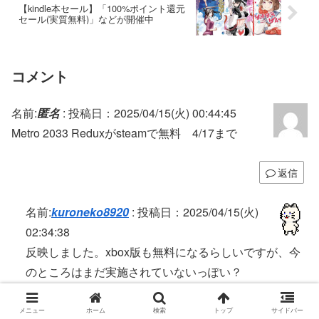
【kindle本セール】「100%ポイント還元
セール(実質無料)」などが開催中
コメント
名前:
匿名
:
投稿日：2025/04/15(火) 00:44:45
Metro 2033 Reduxがsteamで無料 4/17まで
返信
名前:
kuroneko8920
:
投稿日：2025/04/15(火)
02:34:38
反映しました。xbox版も無料になるらしいですが、今
のところはまだ実施されていないっぽい？
返信
メニュー
ホーム
検索
トップ
サイドバー