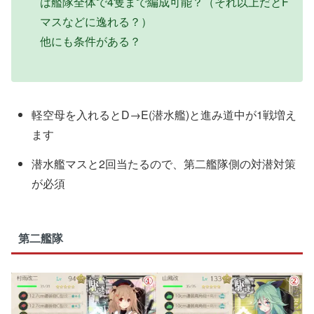
は艦隊全体で4隻まで編成可能？（それ以上だとF
マスなどに逸れる？）
他にも条件がある？
軽空母を入れるとD→E(潜水艦)と進み道中が1戦増え
ます
潜水艦マスと2回当たるので、第二艦隊側の対潜対策
が必須
第二艦隊