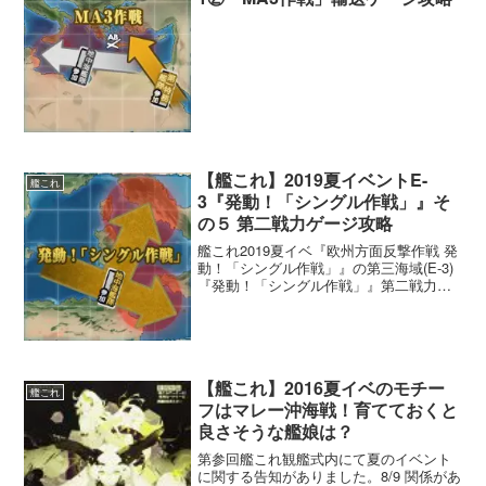
【艦これ】2019夏イベントE-
艦これ
3『発動！「シングル作戦」』そ
の５ 第二戦力ゲージ攻略
艦これ2019夏イベ『欧州方面反撃作戦 発
動！「シングル作戦」』の第三海域(E-3)
『発動！「シングル作戦」』第二戦力ゲ
ージに関する攻略情報です。
【艦これ】2016夏イベのモチー
艦これ
フはマレー沖海戦！育てておくと
良さそうな艦娘は？
第参回艦これ観艦式内にて夏のイベント
に関する告知がありました。8/9 関係があ