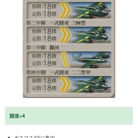
陸攻×4
ボスマス(O)に集中