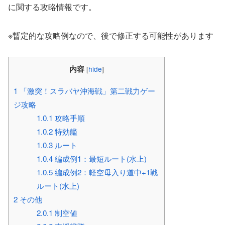
に関する攻略情報です。
※暫定的な攻略例なので、後で修正する可能性があります
内容
[
hide
]
1
「激突！スラバヤ沖海戦」第二戦力ゲー
ジ攻略
1.0.1
攻略手順
1.0.2
特効艦
1.0.3
ルート
1.0.4
編成例1：最短ルート(水上)
1.0.5
編成例2：軽空母入り道中+1戦
ルート(水上)
2
その他
2.0.1
制空値