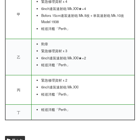
緊急修理資材ｘ4
6inch連装速射砲 Mk.XXI★+4
甲
Bofors 15cm連装速射砲 Mk.9改＋単装速射砲 Mk.10改
Model 1938
軽巡洋艦「Perth」
勲章
緊急修理資材ｘ3
乙
6inch連装速射砲 Mk.XXI★+2
軽巡洋艦「Perth」
緊急修理資材ｘ2
6inch連装速射砲 Mk.XXI
丙
軽巡洋艦「Perth」
軽巡洋艦「Perth」
丁
艦これ