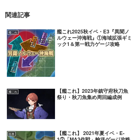
関連記事
艦これ2025秋イベ・E3『異聞ノ
艦これ
ルウェー沖海戦』①海域拡張ギミ
ック1＆第一戦力ゲージ攻略
【艦これ】2023年鎮守府秋刀魚
艦これ
祭り・秋刀魚集め周回編成例
【艦これ】 2021年夏イベ・E-
任務
1②「MA3作戦」輸送ゲージ攻略