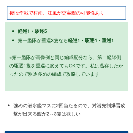
後段作戦で村雨、江風が史実艦の可能性あり
軽巡1・駆逐5
第一艦隊が重巡3隻なら
軽巡1・駆逐4・重巡1
※第一艦隊が画像例と同じ編成配分なら、第二艦隊側
の駆逐1隻を重巡に変えてもOKです。私は温存したか
ったので駆逐多めの編成で攻略しています
強めの潜水艦マスに2回当たるので、対潜先制爆雷攻
撃が出来る艦が2～3隻は欲しい