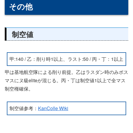
その他
制空値
甲:140 / 乙：削り時1以上、ラスト:50 / 丙・丁：1以上
甲は基地航空隊による削り前提。乙はラスダン時のみボス
マスにヌ級eliteが混じる。丙・丁は制空値1以上で全マス
制空権確保。
制空値参考：
KanColle Wiki