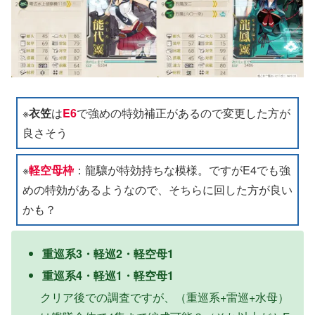
※
衣笠
は
E6
で強めの特効補正があるので変更した方が
良さそう
※
軽空母枠
：龍驤が特効持ちな模様。ですがE4でも強
めの特効があるようなので、そちらに回した方が良い
かも？
重巡系3・軽巡2・軽空母1
重巡系4・軽巡1・軽空母1
クリア後での調査ですが、（重巡系+雷巡+水母）