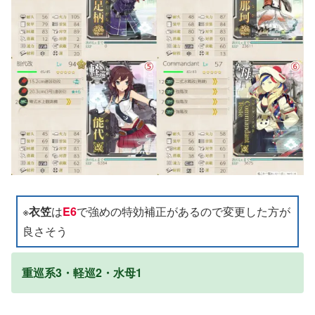
※
衣笠
は
E6
で強めの特効補正があるので変更した方が
良さそう
重巡系3・軽巡2・水母1