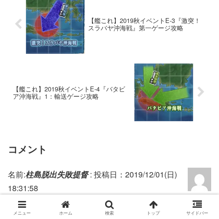
【艦これ】2019秋イベントE-3『激突！
スラバヤ沖海戦』第一ゲージ攻略
【艦これ】2019秋イベントE-4『バタビ
ア沖海戦』1：輸送ゲージ攻略
コメント
名前:
柱島脱出失敗提督
:
投稿日：2019/12/01(日)
18:31:58
攻略情報お疲れ様でした。
私は1戦増える軽空母ルートでやりました。
メニュー
ホーム
検索
トップ
サイドバー