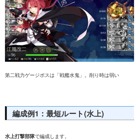
第二戦力ゲージボスは「戦艦水鬼」。削り時は弱い
編成例1：最短ルート(水上)
水上打撃部隊
で編成します。