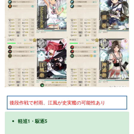
後段作戦で村雨、江風が史実艦の可能性あり
軽巡1・駆逐5