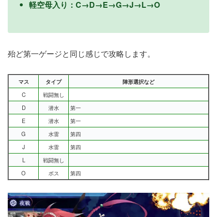
軽空母入り：C→D→E→G→J→L→O
殆ど第一ゲージと同じ感じで攻略します。
マス
タイプ
陣形選択など
C
戦闘無し
D
潜水
第一
E
潜水
第一
G
水雷
第四
J
水雷
第四
L
戦闘無し
O
ボス
第四