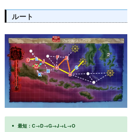
ルート
最短：C→D→G→J→L→O