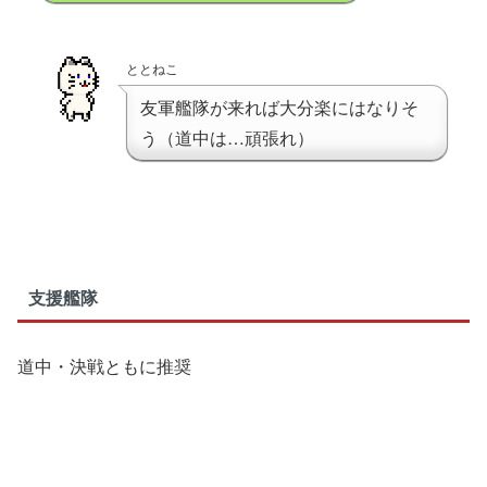
ととねこ
友軍艦隊が来れば大分楽にはなりそ
う（道中は…頑張れ）
支援艦隊
道中・決戦ともに推奨