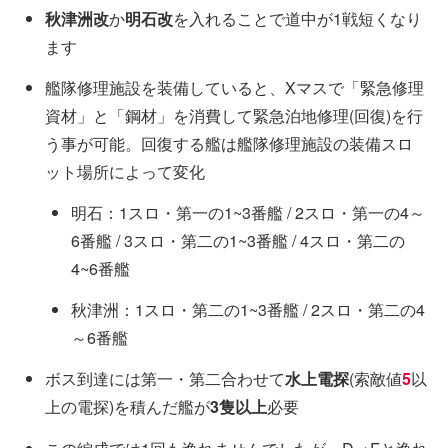
秋津洲改
か
明石改
を入れることで道中が1戦短くなり
ます
艦隊修理施設を装備していると、Xマスで「緊急修理
資材」と「鋼材」を消費して緊急泊地修理(回復)を行
う事が可能。回復する艦は艦隊修理施設の装備スロ
ット場所によって変化
明石：1スロ・第一の1~3番艦 / 2スロ・第一の4～
6番艦 / 3スロ・第二の1~3番艦 / 4スロ・第二の
4~6番艦
秋津洲：1スロ・第二の1~3番艦 / 2スロ・第二の4
～6番艦
ボス到達には第一・第二合わせて
水上電探
(索敵値
5
以
上の電探)を積んだ艦が
3隻以上
必要