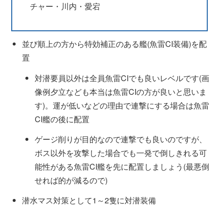
チャー・川内・愛宕
並び順上の方から特効補正のある艦(魚雷CI装備)を配
置
対潜要員以外は全員魚雷CIでも良いレベルです(画
像例夕立なども本当は魚雷CIの方が良いと思いま
す)。運が低いなどの理由で連撃にする場合は魚雷
CI艦の後に配置
ゲージ削りが目的なので連撃でも良いのですが、
ボス以外を攻撃した場合でも一発で倒しきれる可
能性がある魚雷CI艦を先に配置しましょう(最悪倒
せれば的が減るので)
潜水マス対策として1～2隻に対潜装備