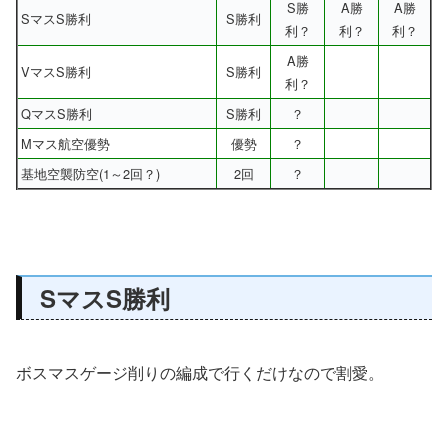
S勝
A勝
A勝
SマスS勝利
S勝利
利？
利？
利？
A勝
VマスS勝利
S勝利
利？
QマスS勝利
S勝利
？
Mマス航空優勢
優勢
？
基地空襲防空(1～2回？)
2回
？
SマスS勝利
ボスマスゲージ削りの編成で行くだけなので割愛。