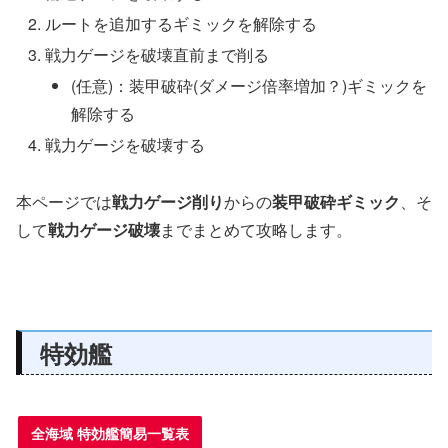
ルートを追加するギミックを解除する
戦力ゲージを破壊直前まで削る
(任意)：装甲破砕(ダメージ倍率増加？)ギミックを
解除する
戦力ゲージを破壊する
本ページでは
戦力ゲージ削り
からの
装甲破砕ギミック
、そ
して
戦力ゲージ破壊
までまとめて攻略します。
特効艦
全海域 特効艦簡易一覧表