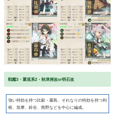
戦艦3・重巡系2・秋津洲改or明石改
強い特効を持つ比叡・霧島、それなりの特効を持つ利
根、筑摩、鈴谷、熊野などを中心に編成。