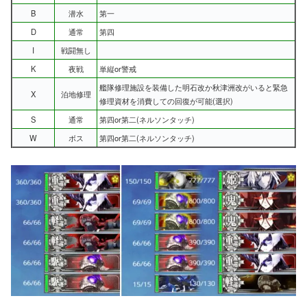
B
潜水
第一
D
通常
第四
I
戦闘無し
K
夜戦
単縦or警戒
艦隊修理施設を装備した明石改か秋津洲改がいると緊急
X
泊地修理
修理資材を消費しての回復が可能(選択)
S
通常
第四or第二(ネルソンタッチ)
W
ボス
第四or第二(ネルソンタッチ)