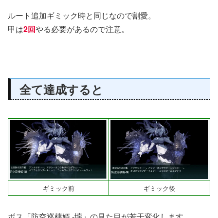
ルート追加ギミック時と同じなので割愛。
甲は
2回
やる必要があるので注意。
全て達成すると
ギミック前
ギミック後
ボス「防空巡棲姫 -壊」の見た目が若干変化します。