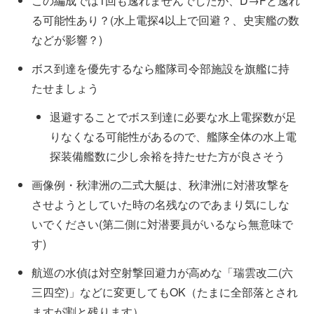
この編成では1回も逸れませんでしたが、D→Fと逸れ
る可能性あり？(水上電探4以上で回避？、史実艦の数
などが影響？)
ボス到達を優先するなら艦隊司令部施設を旗艦に持
たせましょう
退避することでボス到達に必要な水上電探数が足
りなくなる可能性があるので、艦隊全体の水上電
探装備艦数に少し余裕を持たせた方が良さそう
画像例・秋津洲の二式大艇は、秋津洲に対潜攻撃を
させようとしていた時の名残なのであまり気にしな
いでください(第二側に対潜要員がいるなら無意味で
す)
航巡の水偵は対空射撃回避力が高めな「瑞雲改二(六
三四空)」などに変更してもOK（たまに全部落とされ
ますが割と残ります）