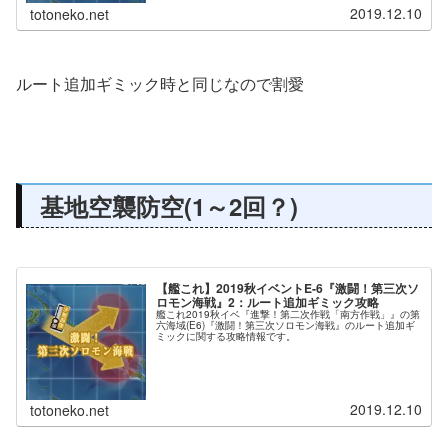
2019.12.10
totoneko.net
ルート追加ギミック時と同じなので割愛
基地空襲防空(1～2回？)
【艦これ】2019秋イベントE-6『激闘！第三次ソ
ロモン海戦』2：ルート追加ギミック攻略
艦これ2019秋イベ『進撃！第二次作戦「南方作戦」』の第
六海域(E6)『激闘！第三次ソロモン海戦』のルート追加ギ
ミックに関する攻略情報です。
2019.12.10
totoneko.net