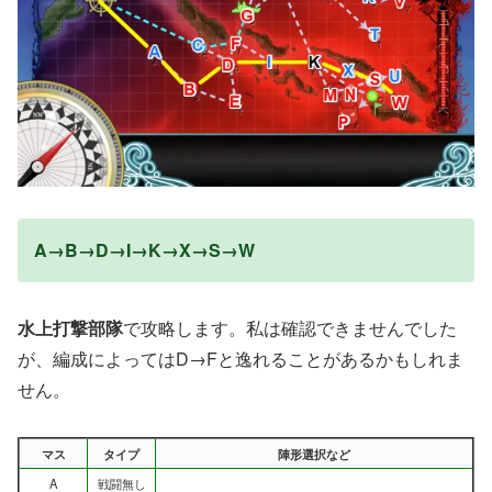
A→B→D→I→K→X→S→W
水上打撃部隊
で攻略します。私は確認できませんでした
が、編成によってはD→Fと逸れることがあるかもしれま
せん。
マス
タイプ
陣形選択など
A
戦闘無し