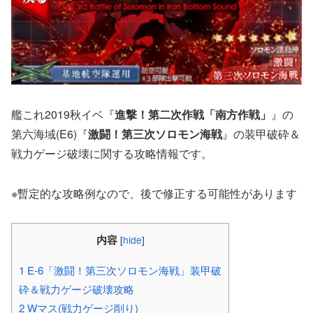
艦これ2019秋イベ『
進撃！第二次作戦「南方作戦」
』の
第六海域(E6)『
激闘！第三次ソロモン海戦
』の装甲破砕＆
戦力ゲージ破壊に関する攻略情報です。
※暫定的な攻略例なので、後で修正する可能性があります
内容
[
hide
]
1
E-6「激闘！第三次ソロモン海戦」装甲破
砕＆戦力ゲージ破壊攻略
2
Wマス(戦力ゲージ削り)