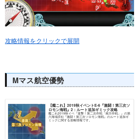
攻略情報をクリックで展開
Mマス航空優勢
【艦これ】2019秋イベントE-6『激闘！第三次ソ
ロモン海戦』2：ルート追加ギミック攻略
艦これ2019秋イベ『進撃！第二次作戦「南方作戦」』の第
六海域(E6)『激闘！第三次ソロモン海戦』のルート追加ギ
ミックに関する攻略情報です。