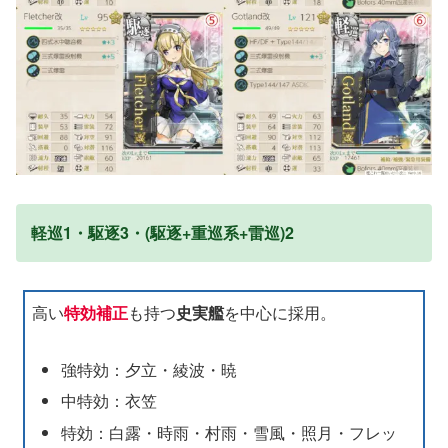
軽巡1・駆逐3・(駆逐+重巡系+雷巡)2
高い
特効補正
も持つ
史実艦
を中心に採用。
強特効：夕立・綾波・暁
中特効：衣笠
特効：白露・時雨・村雨・雪風・照月・フレッ