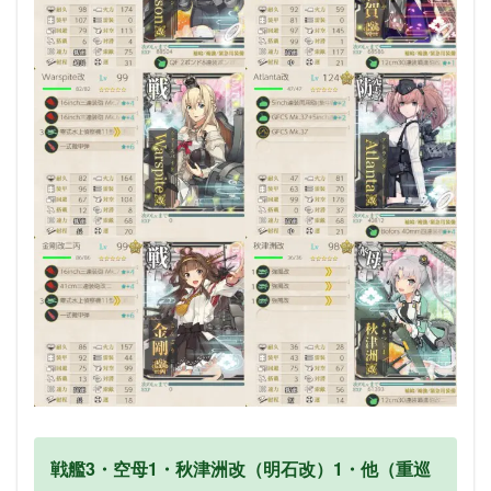
戦艦3・空母1・秋津洲改（明石改）1・他（重巡