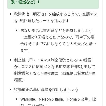
系・軽巡など）1
秋津洲改（明石改）を編成することで、空襲マス
を1戦回避したルートを進めます
居ない場合は重巡系などを編成しましょう
（空襲が1回増えるだけなので、丙や丁の場
合はそこまで気にしなくても大丈夫だと思い
ます）
制空値（甲）：Xマス制空優勢となる640程度
か、Xマスに拮抗×2となる航空隊1部隊を出して
制空優勢となる440程度に（画像例は制空値440
程度）
特効補正の高い戦艦を採用しましょう
Warspite、Nelson > Italia、Roma > 金剛、比
叡 辺りが強い