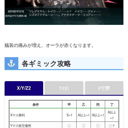
艤装の痛みが増え、オーラが赤くなります。
各ギミック攻略
X/Y/Z2
T/(X)
I/空襲
条件
甲
乙
丙
丁
A以上
Xマス勝利
S×1
A以上×1
A以上×1
×1
Yマス航空優勢
〇
〇
〇
〇？