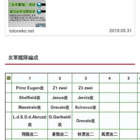
2019.05.31
totoneko.net
ととねこ
ダブルレ級編成ですが輪形陣固定。
むしろヲ級改の方が怖いかも
友軍艦隊編成
1
2
3
4
5
Prinz Eugen改
Z1 zwei
Z3 zwei
Sheffield改
Janus改
Jervis改
Maestrale改
Grecale改
Scirocco改
L.d.S.D.d.Abruzzi
G.Garibaldi
Grecale改
改
改
飛龍改二
蒼龍改二
秋雲改二
風雲改二