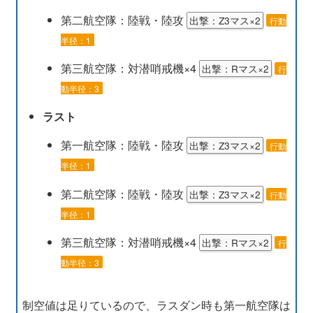
軽巡1・駆逐3・（重巡系+雷巡）2
第二航空隊：陸戦・陸攻
出撃：Z3マス×2
行動
軽巡1・駆逐3・（重巡系+雷巡）1・潜水艦1
半径：1
第三航空隊：対潜哨戒機×4
出撃：Rマス×2
行
動半径：3
削り段階はもう少し夜戦連撃を混ぜて、割合で削
ラスト
っていく意識を持った方が良いかも
第一航空隊：陸戦・陸攻
出撃：Z3マス×2
行動
半径：1
第二航空隊：陸戦・陸攻
出撃：Z3マス×2
行動
半径：1
第三航空隊：対潜哨戒機×4
出撃：Rマス×2
行
画像例：ジャービスは上記装備の夕雲型改二に替
動半径：3
えた方が良さそう
制空値は足りているので、ラスダン時も第一航空隊は