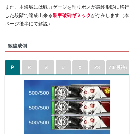
また、本海域には戦力ゲージを削りボスが最終形態に移行
した段階で達成出来る
装甲破砕ギミック
が存在します（本
ページ後半にて解説）
敵編成例
P
R
S
U
X
Z3
Z3(最終)