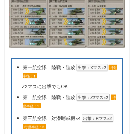
第一航空隊：陸戦・陸攻
出撃：Xマス×2
行動
半径：1
Z2マスに出撃でもOK
第二航空隊：陸戦・陸攻
出撃：Z2マス×2
行
動半径：1
第三航空隊：対潜哨戒機×4
出撃：Rマス×2
行動半径：3