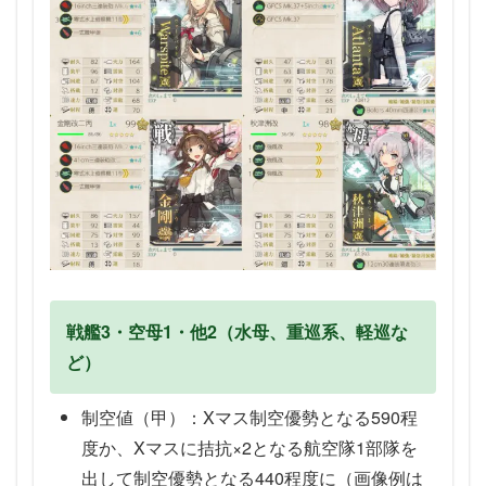
戦艦3・空母1・他2（水母、重巡系、軽巡な
ど）
制空値（甲）：Xマス制空優勢となる590程
度か、Xマスに拮抗×2となる航空隊1部隊を
出して制空優勢となる440程度に（画像例は