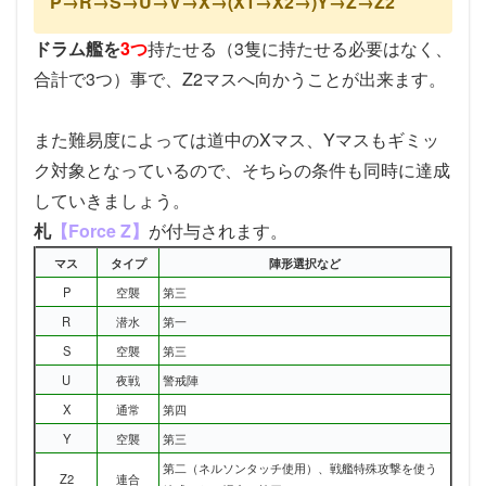
P→R→S→U→V→X→(X1→X2→)Y→Z→Z2
ドラム艦を
3つ
持たせる（3隻に持たせる必要はなく、
合計で3つ）事で、Z2マスへ向かうことが出来ます。
また難易度によっては道中のXマス、Yマスもギミッ
ク対象となっているので、そちらの条件も同時に達成
していきましょう。
札
【Force Z】
が付与されます。
マス
タイプ
陣形選択など
P
空襲
第三
R
潜水
第一
S
空襲
第三
U
夜戦
警戒陣
X
通常
第四
Y
空襲
第三
第二（ネルソンタッチ使用）、戦艦特殊攻撃を使う
Z2
連合