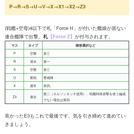
P→R→S→U→V→X→X1→X2→Z3
(戦艦+空母)4以下で札「Force H」が付いた艦娘が居ない
連合艦隊で出撃。
札
【Force Z】
が付与されます。
マス
タイプ
陣形選択など
P
空襲
第三
R
潜水
第一
S
空襲
第三
U
夜戦
警戒陣
X
通常
第四。
第二（ネルソンタッチ使用）、戦艦特殊攻撃を使う編成
Z3
連合
でない場合は第四
長かったE3もこれで最後です。気を引き締めて進めてい
きましょう。