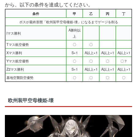
から、以下の条件を達成してください。
条件
甲
乙
丙
丁
ボスが最終形態「欧州装甲空母棲姫-壊」になるまでゲージを削る
A勝利以
Iマス勝利
上
Tマス航空優勢
〇
〇
Xマス勝利
S×1
A以上×1
A以上×1
A以上×1
Yマス航空優勢
〇
〇
〇
〇？
Z2マス勝利
S×1
A以上×1
A以上×1
A以上×1
基地空襲防空優勢
〇
〇
〇
〇
欧州装甲空母棲姫-壊