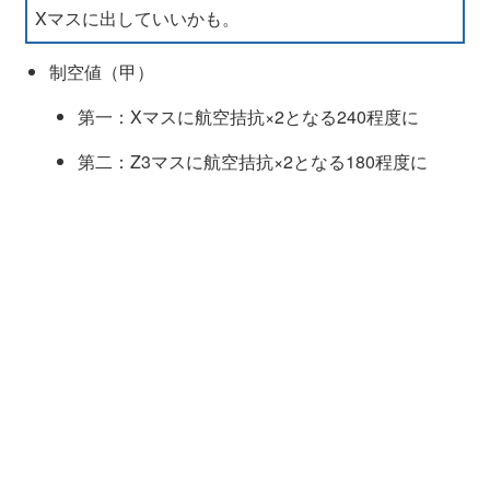
Xマスに出していいかも。
夜戦マス突破を優先するなら潜水艦退避率はあが
りますが、警戒陣選択時に回避補正の無い4番目
制空値（甲）
に潜水艦、5~6番目に主砲（12.7cm連装砲D型改
第一：Xマスに航空拮抗×2となる240程度に
二/改三）1・魚雷1・電探1・熟練見張員(補強増設
枠)装備で夜戦回避率を高めた駆逐艦を配置しまし
第二：Z3マスに航空拮抗×2となる180程度に
ょう。
潜水艦自体を採用しない場合は替わりに重巡系や
雷巡を編成しましょう
ラスダン時は手数を増やすためにも潜水艦を入れ
ない編成の方が良いかも（友軍がある現状なら潜
水デコイ採用でも大丈夫そう）