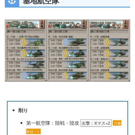
基地航空隊
削り
第一航空隊：陸戦・陸攻
出撃：Xマス×2
行動
半径：1