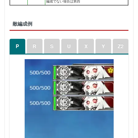
編成でない場合は第四
敵編成例
P
R
S
U
X
Y
Z2