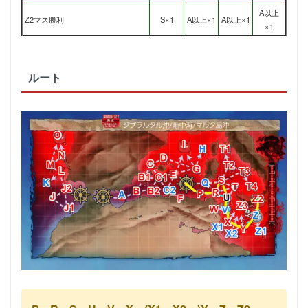
A以上
Z2マス勝利
S×1
A以上×1
A以上×1
×1
ルート