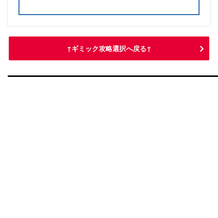
ドラム艦
3つ以上
3隻に持たせるのではなく全体で3つ積めば
条件
条件
甲
甲
乙
乙
丙
丙
丁
丁
OK。1つの艦に2つ以上積んでもカウントさ
Tマス航空優勢
A勝利以
〇
〇
↑ギミック攻略選択へ戻る↑
れます
Iマス勝利
上
基地空襲防空優勢
〇
〇？
〇？
〇？
第一艦隊の艦に持たせてもOK
【艦これ】2021年夏イベ・E-3①「増援輸送！ペ
デスタル作戦」第一戦力ゲージ攻略