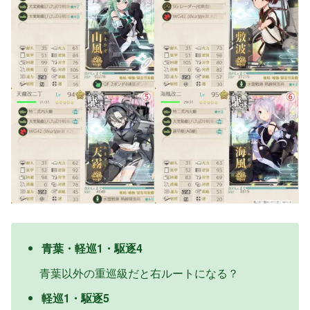
青葉・軽巡1・駆逐4
ととねこ
青葉以外の重巡級だと右ルートになる？
ととねこ
ネ級改が居ますが先制雷撃はしてこ
軽巡1・駆逐5
敵陣形は梯形や単横なので意外と許
ないタイプなので大したことはない