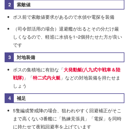
索敵値
ボス前で索敵値要求があるので水偵や電探を装備
（司令部活用の場合）退避艦が出るとその分だけ厳
しくなるので、軽巡に水偵を1~2個持たせた方が良い
です
対地装備
ボスの集積地に有効な「
大発動艇(八九式中戦車＆陸
戦隊)
」「
特二式内火艇
」などの対地装備を持たせま
しょう
補足
5隻編成警戒陣の場合、狙われやすく回避補正がそこ
まで高くない3番艦に「熟練見張員」「電探」を同時
に持たせて夜戦回避率を上げています