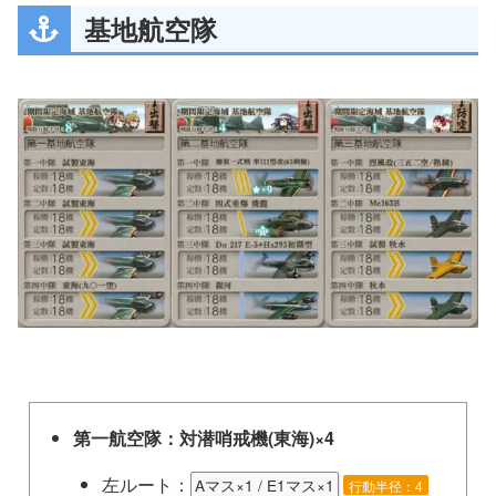
基地航空隊
第一航空隊：対潜哨戒機(東海)×4
左ルート：
Aマス×1 / E1マス×1
行動半径：4