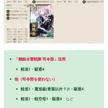
「精鋭水雷戦隊 司令部」活用
軽巡1・駆逐4
他（司令部を使わない）
軽巡1・重巡級(青葉以外？)1・駆逐4
軽巡1・軽空母1・駆逐4
など