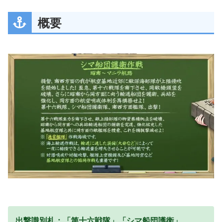
概要
出撃識別札：「第十六戦隊」「シマ船団護衛」