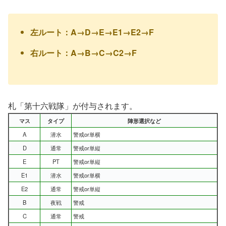
左ルート：A→D→E→E1→E2→F
右ルート：A→B→C→C2→F
札「第十六戦隊」が付与されます。
マス
タイプ
陣形選択など
A
潜水
警戒or単横
D
通常
警戒or単縦
E
PT
警戒or単縦
E1
潜水
警戒or単横
E2
通常
警戒or単縦
B
夜戦
警戒
C
通常
警戒