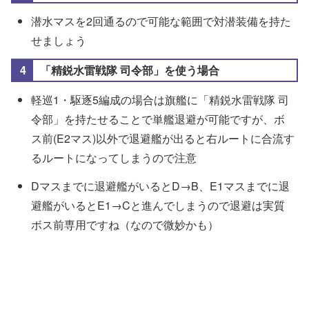
潜水マスを2回通るので可能な範囲で対潜装備を持た
せましょう
「精鋭水雷戦隊 司令部」を使う場合
軽巡1・駆逐5編成の場合は旗艦に「精鋭水雷戦隊 司
令部」を持たせることで単艦退避が可能ですが、ボ
ス前(E2マス)以外で退避艦が出ると右ルートに合流す
るルートになってしまうので注意
Dマスまでに退避艦がいるとD→B、E1マスまでに退
避艦がいるとE1→Cと進んでしまうので退避は実質
ボス前専用ですね（なので微妙かも）