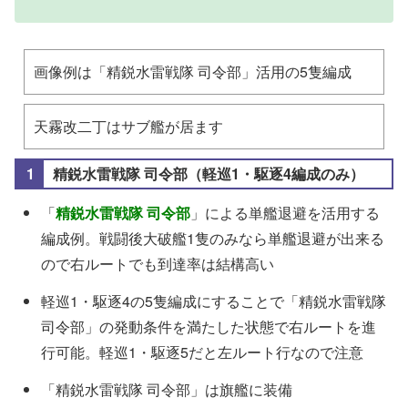
画像例は「精鋭水雷戦隊 司令部」活用の5隻編成
天霧改二丁はサブ艦が居ます
精鋭水雷戦隊 司令部（軽巡1・駆逐4編成のみ）
「
精鋭水雷戦隊 司令部
」による単艦退避を活用する
編成例。戦闘後大破艦1隻のみなら単艦退避が出来る
ので右ルートでも到達率は結構高い
軽巡1・駆逐4の5隻編成にすることで「精鋭水雷戦隊
司令部」の発動条件を満たした状態で右ルートを進
行可能。軽巡1・駆逐5だと左ルート行なので注意
「精鋭水雷戦隊 司令部」は旗艦に装備