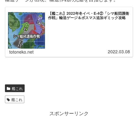
【艦これ】2022年冬イベ・E-4②「シマ船団護衛
作戦」輸送ゲージ＆ボスマス追加ギミック攻略
2022.03.08
totoneko.net
艦これ
艦これ
スポンサーリンク