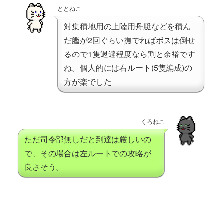
ととねこ
対集積地用の上陸用舟艇などを積ん
だ艦が2回ぐらい撫でればボスは倒せ
るので1隻退避程度なら割と余裕です
ね。個人的には右ルート(5隻編成)の
方が楽でした
くろねこ
ただ司令部無しだと到達は厳しいの
で、その場合は左ルートでの攻略が
良さそう。