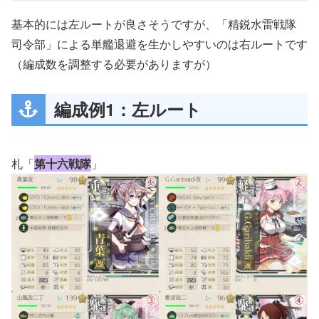
基本的には左ルートが良さそうですが、「精鋭水雷戦隊
司令部」による単艦退避を生かしやすいのは右ルートです
（編成数を調整する必要がありますが）
編成例1：左ルート
札「
第十六戦隊
」
潜水