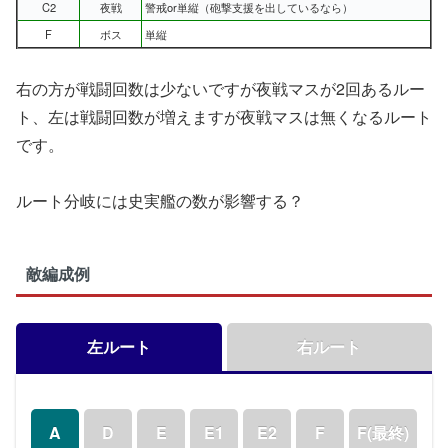
C2
夜戦
警戒or単縦（砲撃支援を出しているなら）
F
ボス
単縦
右の方が戦闘回数は少ないですが夜戦マスが2回あるルー
ト、左は戦闘回数が増えますが夜戦マスは無くなるルート
です。
ルート分岐には史実艦の数が影響する？
敵編成例
左ルート
右ルート
A
D
E
E1
E2
F
F(最終)