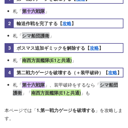
札「
第十六戦隊
」
輸送作戦を完了する【
攻略
】
札「
シマ船団護衛
」
ボスマス追加ギミックを解除する【
攻略
】
札「
南西方面艦隊(E1と共通)
」
第二戦力ゲージを破壊する（＋装甲破砕）【
攻略
】
札「
第十六戦隊
」、装甲破砕をするなら「
シマ船団
護衛
」「
南西方面艦隊(E1と共通)
」も
本ページでは「
1.第一戦力ゲージを破壊する
」を攻略しま
す。