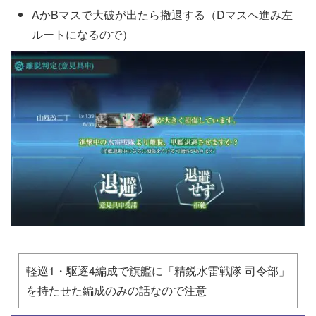
AかBマスで大破が出たら撤退する（Dマスへ進み左
ルートになるので）
軽巡1・駆逐4編成で旗艦に「精鋭水雷戦隊 司令部」
を持たせた編成のみの話なので注意