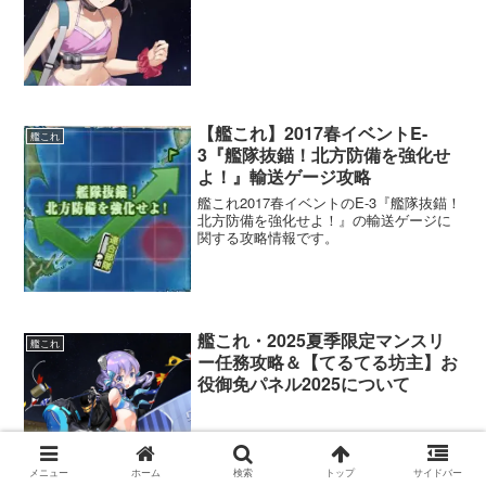
【艦これ】2017春イベントE-
艦これ
3『艦隊抜錨！北方防備を強化せ
よ！』輸送ゲージ攻略
艦これ2017春イベントのE-3『艦隊抜錨！
北方防備を強化せよ！』の輸送ゲージに
関する攻略情報です。
艦これ・2025夏季限定マンスリ
艦これ
ー任務攻略＆【てるてる坊主】お
役御免パネル2025について
メニュー
ホーム
検索
トップ
サイドバー
【艦これ】2019春イベントE-