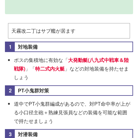
してくれます
ですね（感覚麻痺）
天霧改二丁はサブ艦が居ます
対地装備
ボスの集積地に有効な「
大発動艇(八九式中戦車＆陸
戦隊)
」「
特二式内火艇
」などの対地装備を持たせま
しょう
PT小鬼群対策
道中でPT小鬼群編成があるので、対PT命中率が上が
る小口径主砲＋熟練見張員などの装備を可能な範囲
で持たせましょう
対潜装備