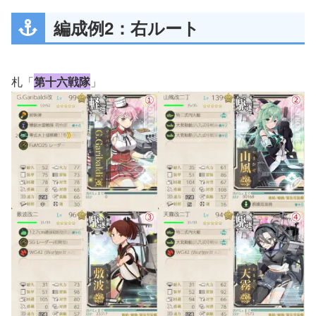
編成例2：右ルート
札「
第十六戦隊
」