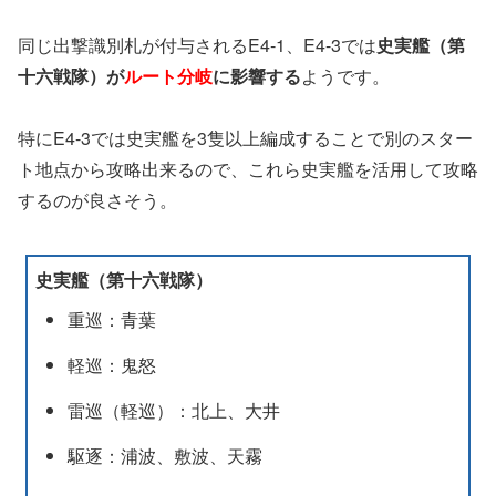
同じ出撃識別札が付与されるE4-1、E4-3では
史実艦（第
十六戦隊）が
ルート分岐
に影響する
ようです。
特にE4-3では史実艦を3隻以上編成することで別のスター
ト地点から攻略出来るので、これら史実艦を活用して攻略
するのが良さそう。
史実艦（第十六戦隊）
重巡：青葉
軽巡：鬼怒
雷巡（軽巡）：北上、大井
駆逐：浦波、敷波、天霧