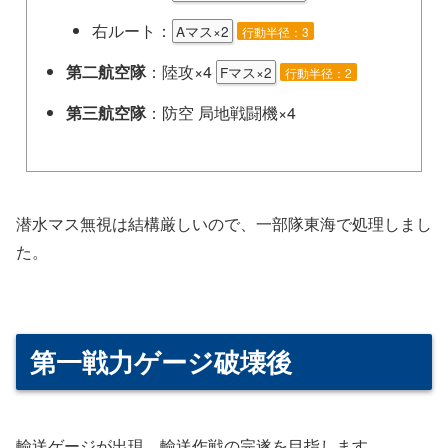
右ルート：
Aマス×2
行動半径：3
第二航空隊
：陸攻×4
Fマス×2
行動半径：2
第三航空隊
：防空 局地戦闘機×4
潜水マス無視は結構厳しいので、一部隊東海で処理しまし
た。
第一戦力ゲージ破壊後
輸送ゲージが出現、輸送作戦の完遂を目指します。