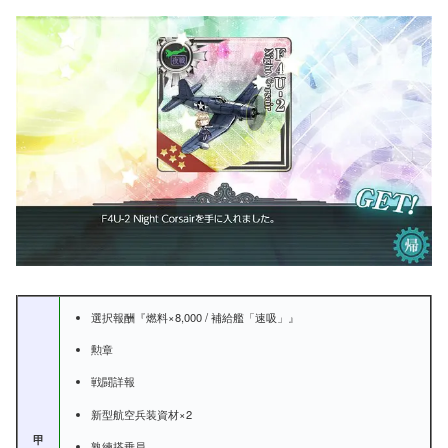
選択報酬『燃料×8,000 / 補給艦「速吸」』
勲章
戦闘詳報
新型航空兵装資材×2
甲
熟練搭乗員