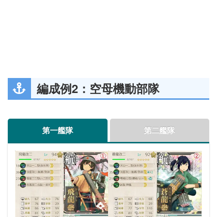
札
遠征艦隊先遣隊
編成例2：空母機動部隊
軽巡1・駆逐4・（重巡級＋雷巡）1
第一艦隊
第二艦隊
※高速統一
札
「
遠征艦隊先遣隊
」が付いた艦はE3最初のギミッ