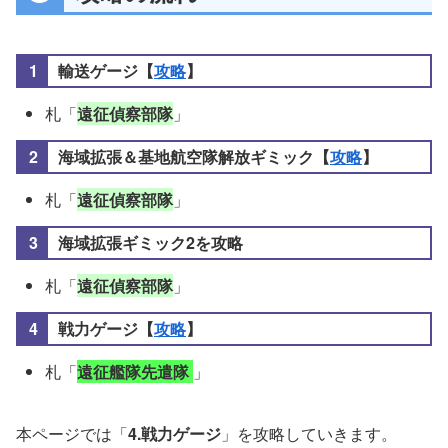
輸送ゲージ【
攻略
】
札「
遠征偵察部隊
」
海域拡張＆基地航空隊解放ギミック【
攻略
】
札「
遠征偵察部隊
」
海域拡張ギミック2を攻略
札「
遠征偵察部隊
」
戦力ゲージ【
攻略
】
札「
遠征艦隊先遣隊
」
本ページでは「
4.戦力ゲージ
」を攻略していきます。