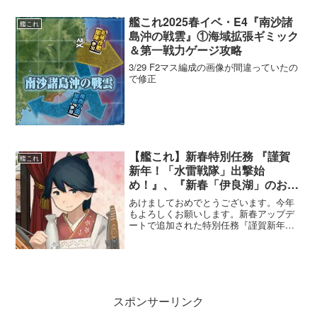
艦これ2025春イベ・E4『南沙諸
艦これ
島沖の戦雲』①海域拡張ギミック
＆第一戦力ゲージ攻略
3/29 F2マス編成の画像が間違っていたの
で修正
【艦これ】新春特別任務 『謹賀
艦これ
新年！「水雷戦隊」出撃始
め！』、『新春「伊良湖」のお手
伝い』攻略
あけましておめでとうございます。今年
もよろしくお願いします。新春アップデ
ートで追加された特別任務『謹賀新年！
「水雷戦隊」出撃始め！』、『新春「伊
良湖」のお手伝い』の攻略です。現在
「艦これ」運営鎮守府では、次回メンテ
ナンス＆アップデートの準備...
スポンサーリンク