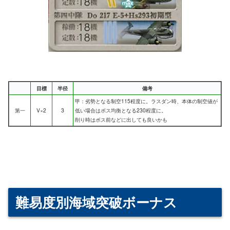
目標
半径
備考
甲：劣勢となる制空115程度に。ラスダン時、本体の制空値が
第一
V×2
3
低い場合はボス均衡となる230程度に。
削り時はボス前などに出しても良いかも
難易度別海域突破ボーナス