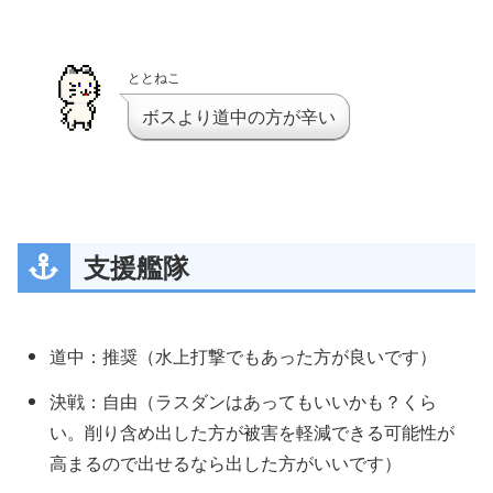
ととねこ
ボスより道中の方が辛い
支援艦隊
札
遠征艦隊先遣隊
道中：推奨（水上打撃でもあった方が良いです）
軽巡1・駆逐3・戦艦1・（雷巡＋重巡級）1
決戦：自由（ラスダンはあってもいいかも？くら
※高速統一
い。削り含め出した方が被害を軽減できる可能性が
高まるので出せるなら出した方がいいです）