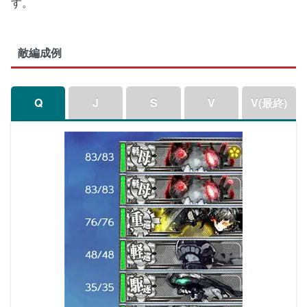
す。
敵編成例
Q
J
S
V
V(最終)