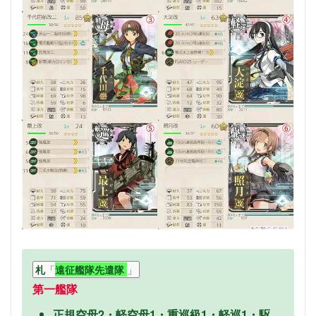
クでも使用します
そこでは対地(集積地)や夜戦火力が必要なので、その
辺りにも対応できる艦娘を少し起用しておくと良い
でしょう
ボスはそこまで強くはないので、それなりの火力を
用意すれば問題なく倒せるかと思います
空母対策として対空カットインを採用しました
「
」
札
遠征艦隊先遣隊
第一艦隊
正規空母2・軽空母1・重巡級1・軽巡1・駆