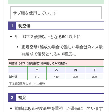
サブ艦を使用しています
制空値
甲：Qマス優勢以上となる504以上に
正規空母1編成の場合で難しい場合はQマス最
弱編成で優勢となる410程度に
制空値（ボスに基地劣勢1部隊削り込みで優勢）
甲
乙
丙
丁
制空値
510
430
390
200
丁は航空隊無しでもボス優勢
補足
戦艦はある程度命中を重視した装備にしています