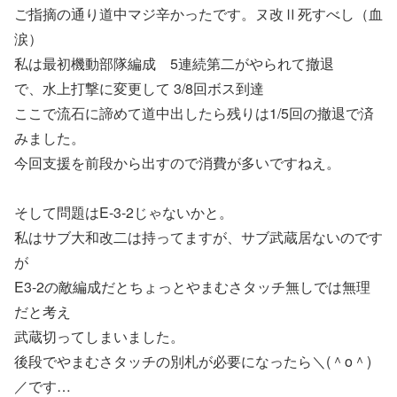
ご指摘の通り道中マジ辛かったです。ヌ改Ⅱ死すべし（血
涙）
私は最初機動部隊編成 5連続第二がやられて撤退
で、水上打撃に変更して 3/8回ボス到達
ここで流石に諦めて道中出したら残りは1/5回の撤退で済
みました。
今回支援を前段から出すので消費が多いですねえ。
そして問題はE-3-2じゃないかと。
私はサブ大和改二は持ってますが、サブ武蔵居ないのです
が
E3-2の敵編成だとちょっとやまむさタッチ無しでは無理
だと考え
武蔵切ってしまいました。
後段でやまむさタッチの別札が必要になったら＼(＾o＾)
／です…