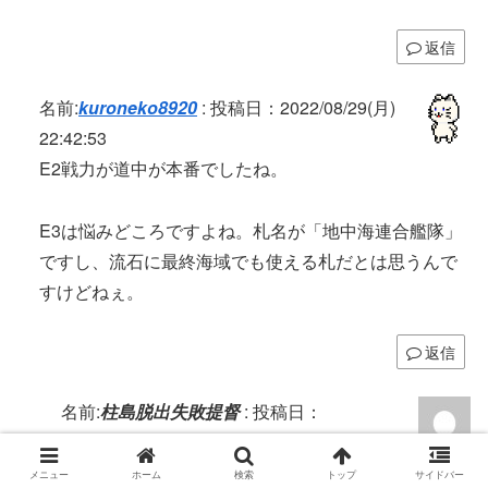
返信
名前:
kuroneko8920
:
投稿日：2022/08/29(月)
22:42:53
E2戦力が道中が本番でしたね。
E3は悩みどころですよね。札名が「地中海連合艦隊」
ですし、流石に最終海域でも使える札だとは思うんで
すけどねぇ。
返信
名前:
柱島脱出失敗提督
:
投稿日：
2022/08/30(火) 18:06:11
夏雲掘るのに支援ださないといけないと考えると頭
メニュー
ホーム
検索
トップ
サイドバー