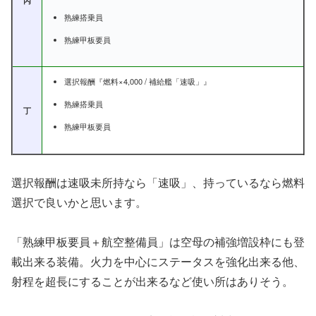
熟練搭乗員
熟練甲板要員
選択報酬『燃料×4,000 / 補給艦「速吸」』
熟練搭乗員
丁
熟練甲板要員
選択報酬は速吸未所持なら「速吸」、持っているなら燃料
選択で良いかと思います。
「熟練甲板要員＋航空整備員」は空母の補強増設枠にも登
載出来る装備。火力を中心にステータスを強化出来る他、
射程を超長にすることが出来るなど使い所はありそう。