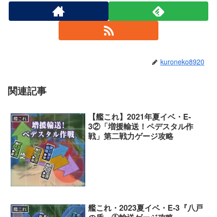
kuroneko8920
関連記事
【艦これ】2021年夏イベ・E-
艦これ
3②「増援輸送！ペデスタル作
戦」第二戦力ゲージ攻略
艦これ・2023夏イベ・E-3『八戸
艦これ