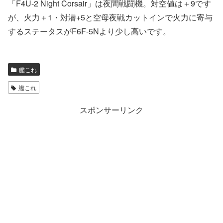
「F4U-2 Night Corsair」は夜間戦闘機。対空値は＋9です
が、火力＋1・対潜+5と空母夜戦カットインで火力に寄与
するステータスがF6F-5Nより少し高いです。
艦これ
艦これ
スポンサーリンク