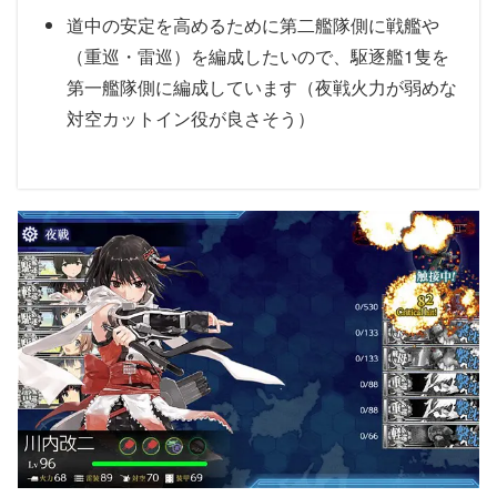
道中の安定を高めるために第二艦隊側に戦艦や
（重巡・雷巡）を編成したいので、駆逐艦1隻を
第一艦隊側に編成しています（夜戦火力が弱めな
対空カットイン役が良さそう）