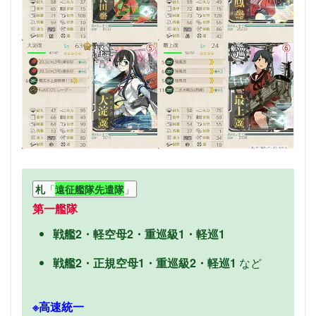
「
」
札
遠征艦隊先遣隊
第一艦隊
戦艦2・軽空母2・重巡級1・軽巡1
戦艦2・正規空母1・重巡級2・軽巡1
など
※高速統一