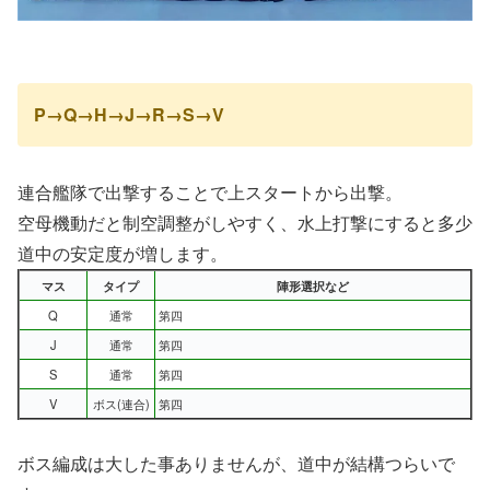
P→Q→H→J→R→S→V
連合艦隊で出撃することで上スタートから出撃。
空母機動だと制空調整がしやすく、水上打撃にすると多少
道中の安定度が増します。
マス
タイプ
陣形選択など
Q
通常
第四
J
通常
第四
S
通常
第四
V
ボス(連合)
第四
ボス編成は大した事ありませんが、道中が結構つらいで