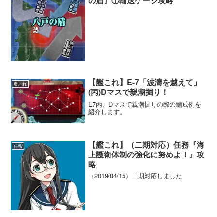
の盾』①輸送ゲージ攻略
【艦これ】E-7「波濤を越えて」
艦これ
(丙)Dマスで親潮掘り！
E7丙、Dマスで親潮掘りの際の編成例を
紹介します。
【艦これ】（二期対応）任務『海
任務
上護衛体制の強化に努めよ！』攻
略
（2019/04/15）二期対応しました