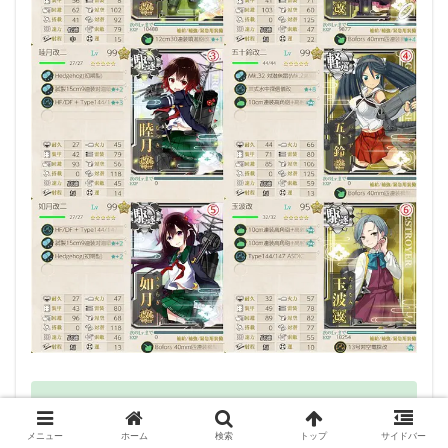
2戦目：通常
3戦目：空襲
4戦目：通常
5戦目：ボス
概要
概要
概要
概要
単縦陣/複縦陣/警戒陣
輪形陣
単縦陣/複縦陣/梯形陣
梯形陣
敵陣形
敵陣形
敵陣形
敵陣形
潜水艦編成
備考
備考
備考
備考
軽空母1・軽巡1・駆逐4
メニュー
ホーム
検索
トップ
サイドバー