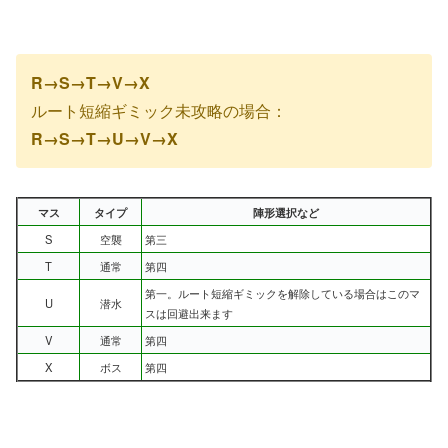
R→S→T→V→X
ルート短縮ギミック未攻略の場合：
R→S→T→U→V→X
マス
タイプ
陣形選択など
S
空襲
第三
T
通常
第四
第一。ルート短縮ギミックを解除している場合はこのマ
U
潜水
スは回避出来ます
V
通常
第四
X
ボス
第四