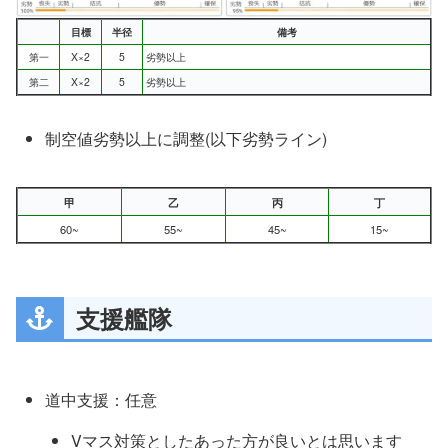
目標
半径
備考
第一
X×2
5
劣勢以上
第二
X×2
5
劣勢以上
制空値劣勢以上に調整(以下劣勢ライン)
甲
乙
丙
丁
60~
55~
45~
15~
空襲マス・開幕航空戦対策に対空カットインを採用
手数不足を感じるなら魚雷カットイン艦に変更。個
支援艦隊
人的には火力は大丈夫そうだったので道中で中破を
作らないように編成しています
道中支援：任意
Vマス対策としたあった方が良いとは思います
ボス編成に潜水新棲姫や潜水艦が含まれるパターン