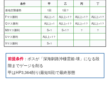
条件
甲
乙
丙
丁
基地空襲優勢
1回
1回？
Fマス勝利
A以上×1
A以上×1？
A以上×1？
A以上×1？
Qマス勝利
A以上×1
A以上×1？
A以上×1？
A以上×1？
M3マス勝利
S×1
S×1？
？
？
Uマス勝利
A以上×1？
Vマス勝利
S×1
前提条件
：ボスが「深海釧路沖棲雲姫-壊」になる段
階までゲージを削る
甲はHP3,364削り(最短5回)で最終形態