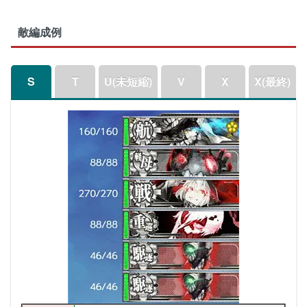
敵編成例
S
T
U(未短縮)
V
X
X(最終)