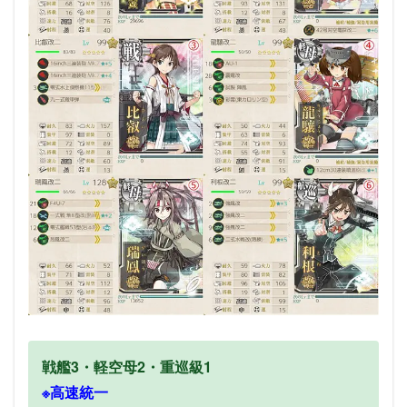
単縦陣/複縦陣/梯形陣
梯形陣
輪形陣
敵陣形
敵陣形
敵陣形
第三
敵陣形
第三
敵陣形
短縮していない場合はここを通過します
輪形陣なのでレ級はそれ程こわくない
備考
備考
備考
備考
備考
戦艦3・軽空母2・重巡級1
※高速統一