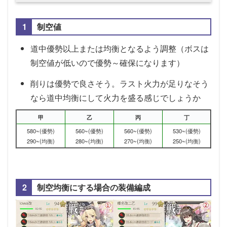
制空値
道中優勢以上または均衡となるよう調整（ボスは
制空値が低いので優勢～確保になります）
削りは優勢で良さそう。ラスト火力が足りなそう
なら道中均衡にして火力を盛る感じでしょうか
甲
乙
丙
丁
580~(優勢)
560~(優勢)
560~(優勢)
530~(優勢)
290~(均衡)
280~(均衡)
270~(均衡)
250~(均衡)
制空均衡にする場合の装備編成