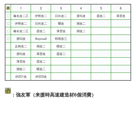
1
2
3
4
5
6
〇
榛名改二乙
伊勢改二
日向改二
酒匂改
霞改二
薄雲改
〇
伊勢改二
日向改二
響改
潮改二
〇
榛名改二乙
霞改二
薄雲改
潮改二
〇
酒匂改
Верный
時雨改三
足柄改二
潮改二
曙改二
酒匂改
薄雲改
霞改二
薄雲改
霞改二
潮改二
曙改二
伊201改
伊203改
：強友軍（来援時高速建造材6個消費）