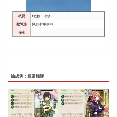
1戦目：潜水
概要
梯形陣/単横陣
敵陣形
備考
編成例：通常艦隊