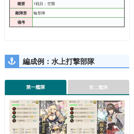
1戦目：空襲
概要
輪形陣
敵陣形
備考
編成例：水上打撃部隊
第一艦隊
第二艦隊
2戦目：通常
潜水（ルート短縮ギミック解除済みなら回避）
3戦目：通常
概要
概要
概要
4戦目：ボス
概要
4戦目：ボス（最終）
概要