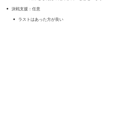
があるので、その対策として1隻対潜装備にしていま
決戦支援：任意
す
ラストはあった方が良い
ラスダン時に手数が足りなければ魚雷カットイン艦
に変更しましょう