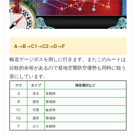
A→B→C1→C2→D→F
輸送ゲージボスを倒しに行きます。またこのルートは
比較的余裕があるので基地空襲防空優勢も同時に狙う
形にしています。
マス
タイプ
陣形選択など
A
潜水
単横陣
B
通常
警戒陣
C1
空襲
輪形陣
C2
通常
警戒陣
F
ボス
単横陣