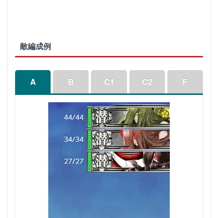
敵編成例
A
B
C1
C2
F