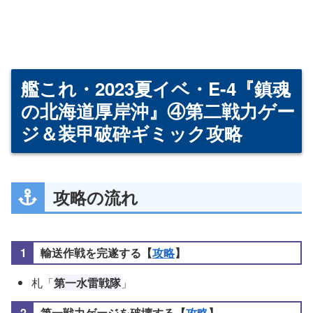
艦これ・2023夏イベ・E-4『鎮魂
の北海道厚岸沖』④第二戦力ゲー
ジ＆装甲破砕ギミック攻略
攻略の流れ
輸送作戦を完遂する【
攻略
】
札「
第一水雷戦隊
」
第一戦力ゲージを破壊する【
攻略
】