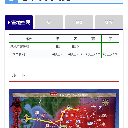
F/基地空襲
Q
M3
U/V
条件
甲
乙
丙
丁
基地空襲優勢
1回
1回？
Fマス勝利
A以上×1
A以上×1？
A以上×1？
A以上×1？
ルート