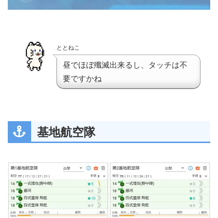
ととねこ
昼でほぼ殲滅出来るし、タッチは不
要ですかね
基地航空隊
第五艦隊主力