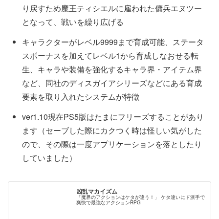
り戻すため魔王ティシエルに雇われた傭兵エヌツー
となって、戦いを繰り広げる
キャラクターがレベル9999まで育成可能、ステータ
スボーナスを加えてレベル1から育成しなおせる転
生、キャラや装備を強化するキャラ界・アイテム界
など、同社のディスガイアシリーズなどにある育成
要素を取り入れたシステムが特徴
ver1.10現在PS5版はたまにフリーズすることがあり
ます（セーブした際にカクつく時は怪しい気がした
ので、その際は一度アプリケーションを落としたり
していました）
凶乱マカイズム
「魔界のアクションはケタが違う！」 ケタ違いにド派手で
爽快で最強なアクションRPG