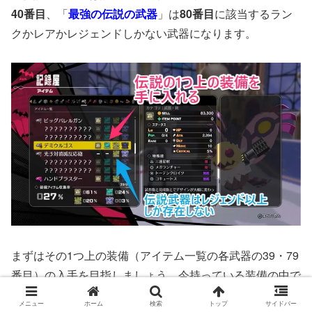
40番目
、「
最強の伝説の武器
」は
80番目
に該当するラン
クかレアかレジェンドしかない武器になります。
まずはその1つ上の装備（アイテム一覧の各武器の39・79
番目）の入手を目指しましょう。今持っている装備の中で
一番上位のモノのアイテム界に行けば更に上のモノが手に
メニュー
ホーム
検索
トップ
サイドバー