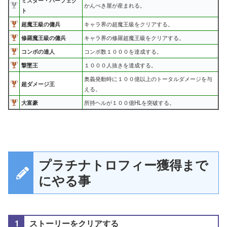
ミスター・パーフェク
かんぺき屋が産まれる。
ト
超魔王級の傭兵
キャラ界の超魔王級をクリアする。
修羅魔王級の傭兵
キャラ界の修羅超魔王級をクリアする。
コンボの達人
コンボ数１０００を達成する。
撃墜王
１０００人抜きを達成する。
奥義発動時に１００億以上のトータルダメージを与
超ダメージ王
える。
大富豪
所持ヘルが１００億HLを突破する。
プラチナトロフィー獲得まで
にやる事
ストーリーをクリアする