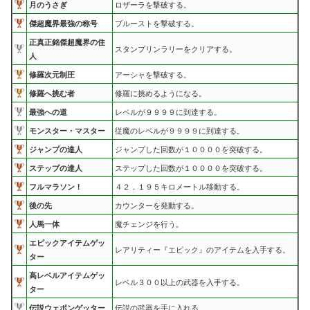
月のうさぎ
ロザーラを撃破する。
傑超魔界最強の称号
ブルーストを撃破する。
正真正銘傑超魔界の住
スタンプリンラリーをクリアする。
人
修羅次元制圧
アーシャを撃破する。
修羅へ挑む者
修羅に挑めるようになる。
最強への道
レベルが９９９９に到達する。
モンスター・マスター
従魔のレベルが９９９９に到達する。
ジャンプの達人
ジャンプした回数が１００００を突破する。
ステップの達人
ステップした回数が１００００を突破する。
フルマラソン！
４２．１９５キロメートル移動する。
後の先
カウンターを発動する。
人馬一体
魔チェンジを行う。
エピックアイテムゲッ
レアリティー『エピック』のアイテムを入手する。
ター
高レベルアイテムゲッ
レベル３００以上の武器を入手する。
ター
伝説ウェポンゲッター
伝説の武器を手に入れる。