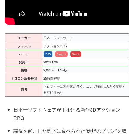
メーカー
日本一ソフトウェア
ジャンル
アクションRPG
ハード
PS5
Switch2
Switch
発売日
2026/1/29
価格
9,020円（PS5版）
トロコン所要時間
25時間程度
トロフィーに運要素が多く、コンプ時間は大きく変動す
備考
る可能性あり
日本一ソフトウェアが手掛ける新作3Dアクション
RPG
謀反を起こした部下に食べられた“始煌のプリン”を取