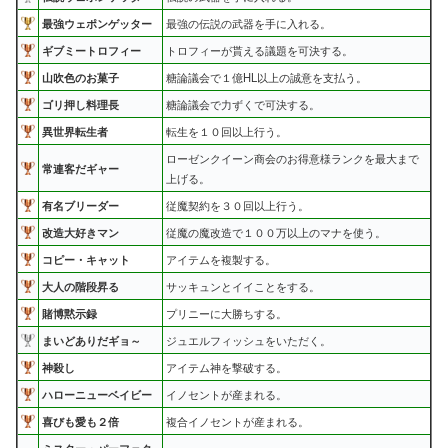
最強ウェポンゲッター
最強の伝説の武器を手に入れる。
ギブミートロフィー
トロフィーが貰える議題を可決する。
山吹色のお菓子
糖論議会で１億HL以上の誠意を支払う。
ゴリ押し料理長
糖論議会で力ずくで可決する。
異世界転生者
転生を１０回以上行う。
ローゼンクイーン商会のお得意様ランクを最大まで
常連客だギャー
上げる。
有名ブリーダー
従魔契約を３０回以上行う。
改造大好きマン
従魔の魔改造で１００万以上のマナを使う。
コピー・キャット
アイテムを複製する。
大人の階段昇る
サッキュンとイイことをする。
賭博黙示録
プリニーに大勝ちする。
まいどありだギョ～
ジュエルフィッシュをいただく。
神殺し
アイテム神を撃破する。
ハローニューベイビー
イノセントが産まれる。
喜びも愛も２倍
複合イノセントが産まれる。