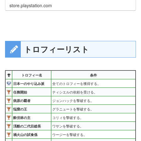
store.playstation.com
トロフィーリスト
トロフィー名
条件
日本一のやり込み派
全てのトロフィーを獲得する。
任務開始
ティシエルの依頼を受ける。
病原の覇者
ジョンハックを撃破する。
悩窟の王
グラニュートを撃破する。
酔没林の主
コリィを撃破する。
渓酷の二代目総長
ワサンを撃破する。
禍火山の試食係
ウージーを撃破する。