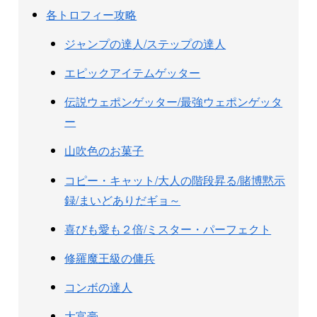
各トロフィー攻略
ジャンプの達人/ステップの達人
エピックアイテムゲッター
伝説ウェポンゲッター/最強ウェポンゲッタ
ー
山吹色のお菓子
コピー・キャット/大人の階段昇る/賭博黙示
録/まいどありだギョ～
喜びも愛も２倍/ミスター・パーフェクト
修羅魔王級の傭兵
コンボの達人
大富豪