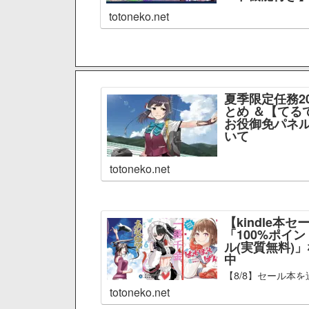
totoneko.net
夏季限定任務2
とめ ＆【てる
お役御免パネル
いて
totoneko.net
【kindle本セ
「100%ポイ
ル(実質無料)
中
【8/8】セール本を
totoneko.net