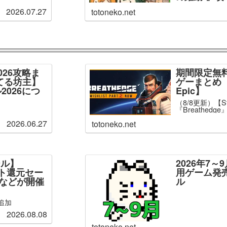
2026.07.27
totoneko.net
026攻略ま
期間限定無
てる坊主】
ゲーまとめ【
2026につ
Epic】
（8/8更新）【S
『Breathed
2026.06.27
totoneko.net
ール】
2026年7
ント還元セー
用ゲーム発
」などが開催
ル
追加
2026.08.08
totoneko.net