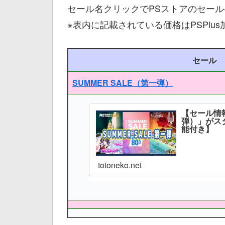
セール名クリックでPSストアのセー
※表内に記載されている価格はPSPlu
セール
SUMMER SALE（第一弾）
【セール情報
弾）」がスタ
能付き】
totoneko.net