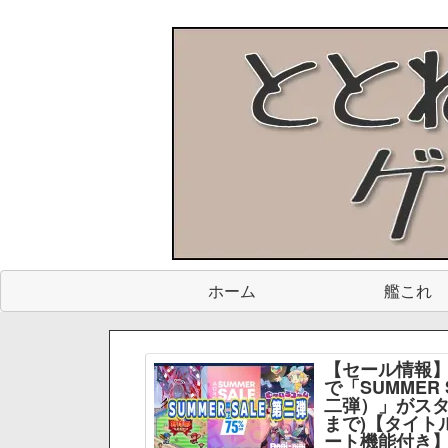
ホーム
艦これ
【セール情報】
で「SUMMER 
二弾）」がスター
まで)【タイト
ート機能付き