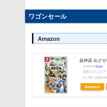
ワゴンセール
Amazon
蟲神器 めざせ! 
created by
Rinker
日本コロムビア
¥1,782
(2026/
Amazon