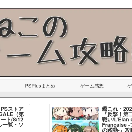
PSPlusまとめ
ゲーム感想
ゲ
PSストア
艦これ・20
SALE（第
『反撃！第
ト(8/12
戦い/L’Élan d
ル一覧・ソ
Français
】
の躍動-』攻