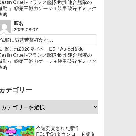
Destin Cruel -フランス艦隊/欧州連合艦隊の
躍動-』⑥第三戦力ゲージ＋装甲破砕ギミック
攻略
匿名
2026.08.07
仏艦に滅茶苦茶好かれ...
艦これ2026夏イベ・E5『Au-delà du
Destin Cruel -フランス艦隊/欧州連合艦隊の
躍動-』⑥第三戦力ゲージ＋装甲破砕ギミック
攻略
カテゴリー
今週発売された新作
PS5/PS4ダウンロード版タ