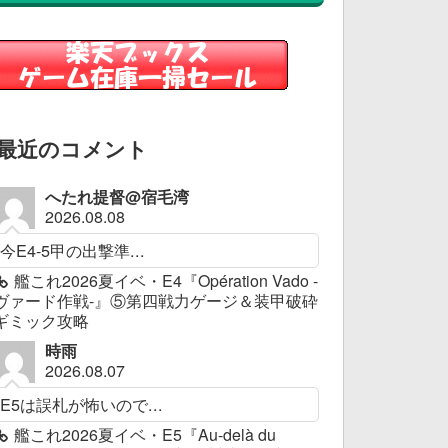
最近のコメント
へたれ提督@宿毛湾
2026.08.08
今E4-5甲の出撃準...
艦これ2026夏イベ・E4『Opération Vado -
ヴァード作戦-』⑤第四戦力ゲージ＆装甲破砕
ギミック攻略
時雨
2026.08.07
E5は誤札が怖いので...
艦これ2026夏イベ・E5『Au-delà du