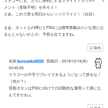
スラゴーにも、さらに便利にするスライドアタッチ
メント（意味不明）を作ろう！
さあ、これで君も明日からレッツスライド！（白目）
まあ、ネット上の噂だとPS5には標準搭載みたいな形にな
るんじゃないかとの、予想も出てますね。
返信
名前:
kuroneko8920
:
投稿日：2019/12/19(木)
03:45:26
スラゴーが片手でプレイできるようになって捗るな！
（何が？）
背面ボタンはPS5に向けての試験的な運用って感じな
んですかねぇ
返信