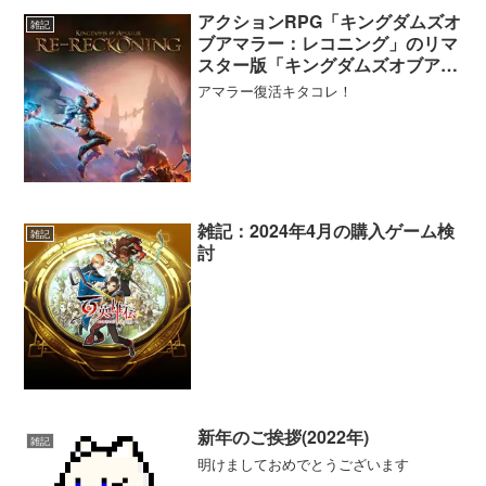
アクションRPG「キングダムズオ
雑記
ブアマラー：レコニング」のリマ
スター版「キングダムズオブアマ
ラー：リレコニング」が8月18日
アマラー復活キタコレ！
よりリリースされることが明らか
に！
雑記：2024年4月の購入ゲーム検
雑記
討
新年のご挨拶(2022年)
雑記
明けましておめでとうございます