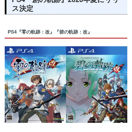
ス決定
PS4『零の軌跡：改』『碧の軌跡：改』