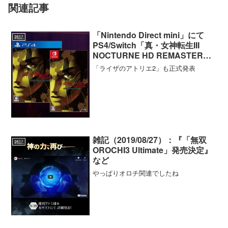
関連記事
「Nintendo Direct mini」にて
雑記
PS4/Switch「真・女神転生III
NOCTURNE HD REMASTER」
などが発表
「ライザのアトリエ2」も正式発表
雑記（2019/08/27）：『「無双
雑記
OROCHI3 Ultimate」発売決定』
など
やっぱりオロチ関連でしたね