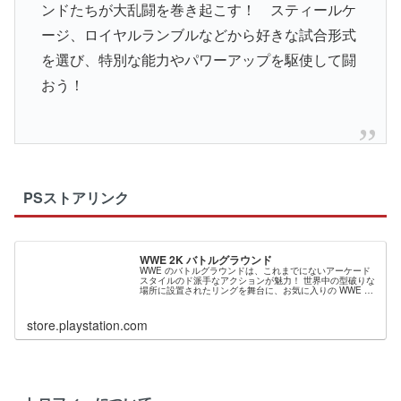
ンドたちが大乱闘を巻き起こす！ スティールケ
ージ、ロイヤルランブルなどから好きな試合形式
を選び、特別な能力やパワーアップを駆使して闘
おう！
PSストアリンク
WWE 2K バトルグラウンド
WWE のバトルグラウンドは、これまでにないアーケード
スタイルのド派手なアクションが魅力！ 世界中の型破りな
場所に設置されたリングを舞台に、お気に入りの WWE ス
ーパースターやレジェンドたちが大乱闘を巻き起こしま
す！ スティールケージ、ロ...
store.playstation.com