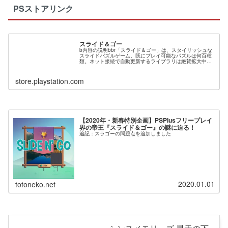
PSストアリンク
スライド＆ゴー
b内容の説明bbr「スライド＆ゴー」は、スタイリッシュな
スライドパズルゲーム。既にプレイ可能なパズルは何百種
類。ネット接続で自動更新するライブラリは絶賛拡大中。
だから、チャレンジは無限大！ピースをスライドさせてパ
ズルを解こう。数は数百種類。...
store.playstation.com
【2020年・新春特別企画】PSPlusフリープレイ
界の帝王『スライド＆ゴー』の謎に迫る！
追記：スラゴーの問題点を追加しました
2020.01.01
totoneko.net