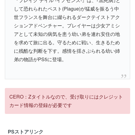
『プレイグ テイル -イノセンス-』は、｢黒死病｣と
して恐れられたペスト(Plague)が猛威を振るう中
世フランスを舞台に綴られるダークテイストアク
ションアドベンチャー。プレイヤーは少女アミシ
アとして未知の病気を患う幼い弟を連れ安住の地
を求めて旅に出る。守るために戦い、生きるため
に残酷な判断を下す。感情を揺さぶられる幼い姉
弟の物語がPS5に登場。
CERO：Zタイトルなので、受け取りにはクレジット
カード情報の登録が必要です
PSストアリンク