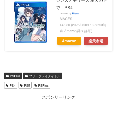
シンスメモリーズ 星天の下
で – PS4
created by
Rinker
MAGES.
¥4,980
(2026/08/09 18:53:53時
点 Amazon調べ-
詳細)
Amazon
楽天市場
PSPlus
フリープレイタイトル
PS4
PS5
PSPlus
スポンサーリンク