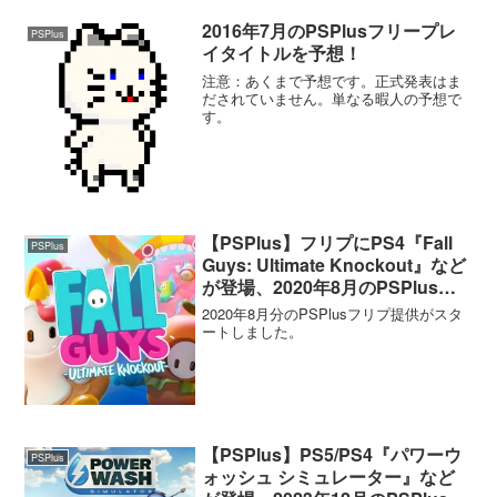
2016年7月のPSPlusフリープレ
PSPlus
イタイトルを予想！
注意：あくまで予想です。正式発表はま
だされていません。単なる暇人の予想で
す。
【PSPlus】フリプにPS4『Fall
PSPlus
Guys: Ultimate Knockout』など
が登場、2020年8月のPSPlusフ
リープレイタイトルが提供開始！
2020年8月分のPSPlusフリプ提供がスタ
ートしました。
【PSPlus】PS5/PS4『パワーウ
PSPlus
ォッシュ シミュレーター』など