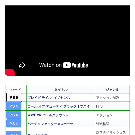
ハード
タイトル
ジャンル
PS5
プレイグ テイル -イノセンス-
アクションADV
PS4
コール オブ デューティ ブラックオプス 4
FPS
PS4
WWE 2K バトルグラウンド
アクション
PS4
バーチャファイター eスポーツ
対戦格闘
超スタイリッシュス
PS4
スライド＆ゴー