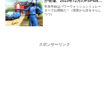
が登場、2023年12月のPSPlusフ
リープレイタイトルが提供開始
年末年始はパワーウォッシュシミュレー
ターでお掃除だ！（現実から目をそらし
つつ）
スポンサーリンク