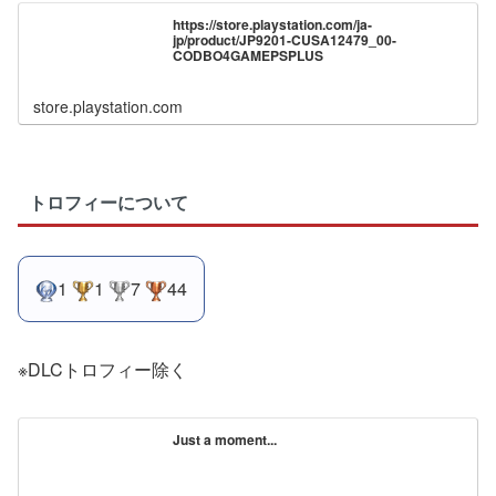
https://store.playstation.com/ja-
jp/product/JP9201-CUSA12479_00-
CODBO4GAMEPSPLUS
store.playstation.com
トロフィーについて
1
1
7
44
※DLCトロフィー除く
Just a moment...