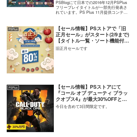
PSBlogにて日本での2016年12月PSPlus
フリープレイタイトルが一部先行発表さ
れています。PS Plus 11月提供コンテン
ツを一部先行紹介PS Plus提供コンテンツ
12月更新情報を一部先行紹介！ |
PlayStation®....
【セール情報】PSストアで「旧
PSPlus
正月セール」がスタート(2/9まで)
【タイトル一覧・ソート機能付
き】
旧正月セールです
【セール情報】PSストアにて
PSPlus
『コール オブ デューティ ブラッ
クオプス4』が最大30%OFFとな
るセールが11月11日まで開催
今日を含めて3日間限定です。