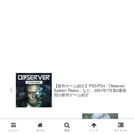
【新作ゲーム紹介】PS5/PS4「Observer:
System Redux」など、2021年7月第2週発
売の新作ゲーム紹介
PS4「那由多の軌跡：改」コレクトアイ
メニュー
ホーム
検索
トップ
サイドバー
テム入手方法まとめ