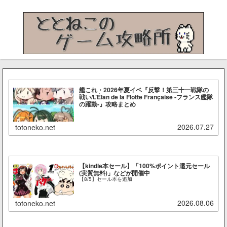
艦これ・2026年夏イベ『反撃！第三十一戦隊の
戦い/L’Élan de la Flotte Française -フランス艦隊
の躍動-』攻略まとめ
2026.07.27
totoneko.net
【kindle本セール】「100%ポイント還元セール
(実質無料)」などが開催中
【8/5】セール本を追加
2026.08.06
totoneko.net