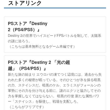
ストアリンク
PSストア『Destiny
2（PS4/PS5）』
Destiny 2の世界でハイスピードFPSバトルを制して、太陽系
の謎に迫ろう。
（こちらは基本無料となるゲーム本編です）
PSストア『Destiny 2 「光の超
越」（PS4/PS5）』
新たな旅の始まり エウロパの凍てつく辺境には、過去から失
われた多くの秘密が眠っている。そのひとつが氷を操る暗黒
の力、ステイシスだ。暗黒のケル、エラミスがフォールンの
軍勢にその力を分け与える前に、謎のエクソと協力してその
力を掌握しなくてはならない。 暗黒の行使 新たな属性パワ
ー「ステイシス」を駆使し、戦場を支配しろ。
（こちらがフリプです）