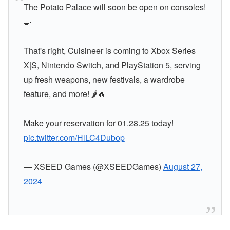
The Potato Palace will soon be open on consoles!
🍳
That's right, Cuisineer is coming to Xbox Series
X|S, Nintendo Switch, and PlayStation 5, serving
up fresh weapons, new festivals, a wardrobe
feature, and more! 🌶️🔥
Make your reservation for 01.28.25 today!
pic.twitter.com/HlLC4Dubop
— XSEED Games (@XSEEDGames)
August 27,
2024