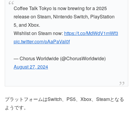
Coffee Talk Tokyo is now brewing for a 2025
release on Steam, Nintendo Switch, PlayStation
5, and Xbox.
Wishlist on Steam now:
https://t.co/MdWdV1mWf3
pic.twitter.com/pAaPaVal0f
— Chorus Worldwide (@ChorusWorldwide)
August 27, 2024
プラットフォームはSwitch、PS5、Xbox、Steamとなる
ようです。