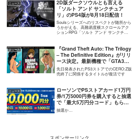
2D版ダークソウルとも言える
ニュース
「ソルト アンド サンクチュア
リ」のPS4版が8月18日配信！
Soulsシリーズへのリスペクトが随所から
うかがえる、高難易度横スクロールアク
ションRPG「ソルト アンド サンクチュ
アリ」の国内PS4版配信日が2016年8月18
に決定しました。ソルト アンド サンクチ
ュアリ どういうゲームシステムか
『Grand Theft Auto: The Trilogy
ニュース
と...
– The Definitive Edition』がリリ
ース決定。最新機種で「GTA3」
など3タイトルがリマスターされ
先日発表されたPS3ストアでのCERO:Z販
て登場
売終了に関係するタイトルが復活です
ローソンでPSストアカード1万円
ニュース
券/1万5000円券を購入すると抽選
で「最大5万円分コード」もらえ
るキャンペーンが開催中【5/6ま
抽選か…
で】
スポンサーリンク