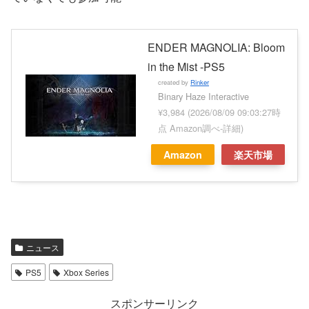
ENDER MAGNOLIA: Bloom
in the Mist -PS5
created by
Rinker
Binary Haze Interactive
¥3,984
(2026/08/09 09:03:27時
点 Amazon調べ-
詳細)
Amazon
楽天市場
ニュース
PS5
Xbox Series
スポンサーリンク