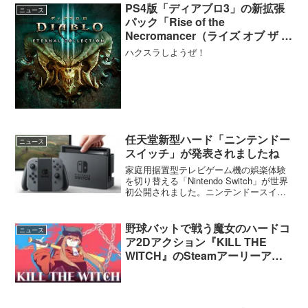
PS4版「ディアブロ3」の新拡張
ニュース
パック「Rise of the
Necromancer（ライズ オブ ザ ネ
クロマンサー）」が本日より配信
ハクスラしようぜ！
開始！ディアブロ3全部入りの完
全版も同時リリース。
任天堂新型ハード「ニンテンドー
ニュース
スイッチ」が発表されましたね
家庭用据置型テレビゲーム機の娯楽体験
を切り替える「Nintendo Switch」が世界
初公開されました。ニンテンドースイッ
チ、映像公開昨日の23時に映像が公開さ
れました。すでに見た人も多いでしょう
が一応貼り付けておきます。 正式名称
野球バットで戦う魔女のハードコ
ニュース
はNi...
ア2Dアクション『KILL THE
WITCH』のSteamアーリーアク
セス版がリリース