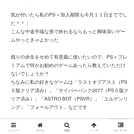
気が付いたら私のPS＋加入期限も今月１１日まででし
た＾＾；
こんな中途半端な形で終わるならもっと興味深いゲー
ムやっときゃよかった
残りの余生をせめて有意義に使いたいので、PS＋プレ
ミアムで何かお勧めのゲームあったら教えていただけ
ないでしょうか？
ちなみに私の好きなゲームは「ラストオブアス１（PS
５版クリア済み）」「サイバーパンク2077（PS５版ク
リア済み）」「ASTRO BOT（PSVR）」「エルデンリ
ング」「フォールアウト」などです
返信
メニュー
ホーム
検索
トップ
サイドバー