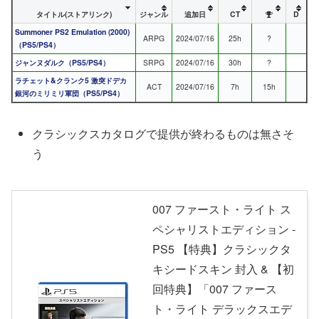
タイトル(ストアリンク)
ジャンル
追加日
CT
D
Summoner PS2 Emulation (2000)
ARPG
2024/07/16
25h
?
（PS5/PS4）
ジャンヌダルク（PS5/PS4）
SRPG
2024/07/16
30h
?
ラチェット&クランク5 激突ドデカ
ACT
2024/07/16
7h
15h
銀河のミリミリ軍団（PS5/PS4）
クラシックスカタログで提供が終わるものは無さそ
う
007 ファースト・ライト ス
ペシャリストエディション -
PS5 【特典】クラシックタ
キシードスキン 封入 & 【初
回特典】「007 ファース
ト・ライト デラックスエデ