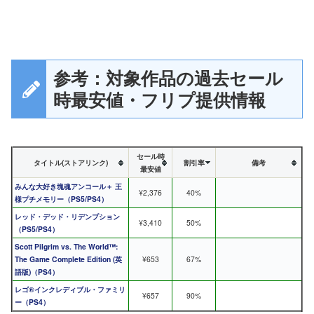
参考：対象作品の過去セール
時最安値・フリプ提供情報
セール時
タイトル(ストアリンク)
割引率
備考
最安値
みんな大好き塊魂アンコール＋ 王
¥2,376
40%
様プチメモリー（PS5/PS4）
レッド・デッド・リデンプション
¥3,410
50%
（PS5/PS4）
Scott Pilgrim vs. The World™:
The Game Complete Edition (英
¥653
67%
語版)（PS4）
レゴ®インクレディブル・ファミリ
¥657
90%
ー（PS4）