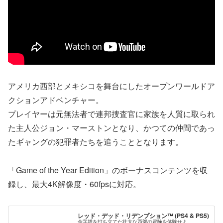
アメリカ西部とメキシコを舞台にしたオープンワールドア
クションアドベンチャー。
プレイヤーは元無法者で連邦捜査官に家族を人質に取られ
た主人公ジョン・マーストンとなり、かつての仲間であっ
たギャングの犯罪者たちを追うこととなります。
「Game of the Year Edition」のボーナスコンテンツを収
録し、最大4K解像度・60fpsに対応。
レッド・デッド・リデンプション™ (PS4 & PS5)
金字塔を打ち立てた壮大な西部の冒険を体験せよ。