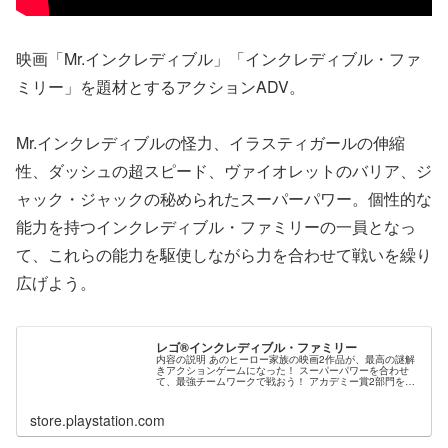
映画「Mr.インクレディブル」「インクレディブル・ファ
ミリー」を題材とするアクションADV。
Mr.インクレディブルの怪力、イラスティガールの伸縮
性、ダッシュの超スピード、ヴァイオレットのバリア、ジ
ャック・ジャックの秘められたスーパーパワー。個性的な
能力を持つインクレディブル・ファミリーの一員となっ
て、これらの能力を駆使しながら力を合わせて戦いを繰り
広げよう。
レゴ®インクレディブル・ファミリー
内容の説明 あのヒーロー家族の映画2作品が、最高の謎解
きアクションゲームになった！ スーパーパワーを合わせ
て、最強チームワークで戦おう！ アカデミー賞2部門を受
賞した『Mr.インクレディブル』。その新作が8月1日に、
『インクレディブル・ファ...
store.playstation.com