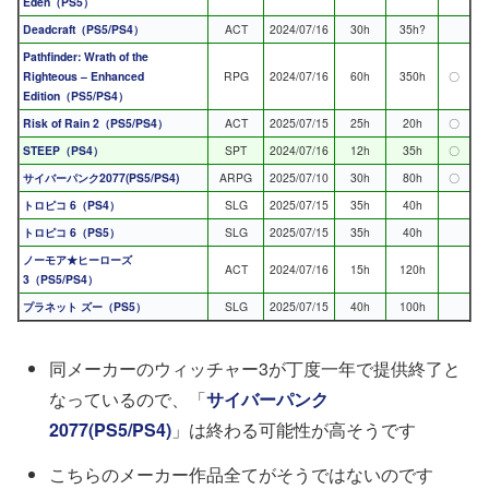
Eden（PS5）
Deadcraft（PS5/PS4）
ACT
2024/07/16
30h
35h?
Pathfinder: Wrath of the
Righteous – Enhanced
RPG
2024/07/16
60h
350h
〇
Edition（PS5/PS4）
Risk of Rain 2（PS5/PS4）
ACT
2025/07/15
25h
20h
〇
STEEP（PS4）
SPT
2024/07/16
12h
35h
〇
サイバーパンク2077(PS5/PS4)
ARPG
2025/07/10
30h
80h
〇
トロピコ 6（PS4）
SLG
2025/07/15
35h
40h
トロピコ 6（PS5）
SLG
2025/07/15
35h
40h
ノーモア★ヒーローズ
ACT
2024/07/16
15h
120h
3（PS5/PS4）
プラネット ズー（PS5）
SLG
2025/07/15
40h
100h
同メーカーのウィッチャー3が丁度一年で提供終了と
なっているので、「
サイバーパンク
2077(PS5/PS4)
」は終わる可能性が高そうです
こちらのメーカー作品全てがそうではないのです