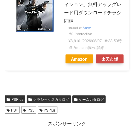
ィション」無料アップグレ
ード用ダウンロードチラシ
同梱
created by
Rinker
H2 Interactive
¥8,910
(2026/08/07 18:33:53時
点 Amazon調べ-
詳細)
Amazon
楽天市場
PSPlus
クラシックスカタログ
ゲームカタログ
PS4
PS5
PSPlus
スポンサーリンク