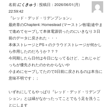
名前:
にくきゅう
:
投稿日：2026/06/01(月)
22:59:42
『レッド・デッド・リデンプション』
最終章のChapter4: Homestead (マーストン牧場)途中ま
で進めてセーブして本体電源切ったのにいきなり３日
前のデータに戻された・・・
本体ストレージとPS＋のクラウドストレージが何かし
ら作用したのだろうか？？？
今同期したら日付は今日になってるけど、これじゃど
っちが優先されたのかわからないや
小まめにセーブしてたので3日前に戻されるのは本当に
意味不明です；；
いずれにしてもやっぱり『レッド・デッド・リデンプ
ション』とは縁がなかったってことでもう足を洗うこ
とにします