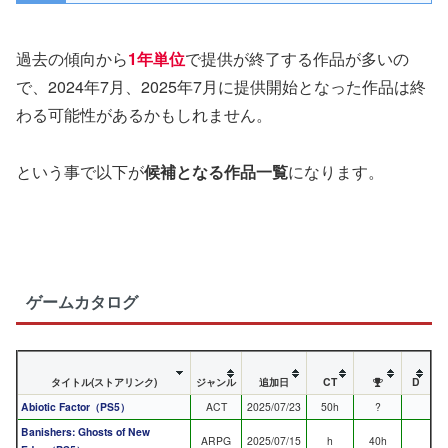
過去の傾向から
1年単位
で提供が終了する作品が多いの
で、2024年7月、2025年7月に提供開始となった作品は終
わる可能性があるかもしれません。
という事で以下が
候補となる作品一覧
になります。
ゲームカタログ
タイトル(ストアリンク)
ジャンル
追加日
CT
D
Abiotic Factor（PS5）
ACT
2025/07/23
50h
?
Banishers: Ghosts of New
ARPG
2025/07/15
h
40h