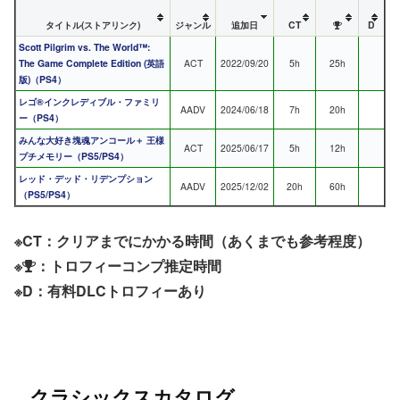
タイトル(ストアリンク)
ジャンル
追加日
CT
D
Scott Pilgrim vs. The World™:
The Game Complete Edition (英語
ACT
2022/09/20
5h
25h
版)（PS4）
レゴ®インクレディブル・ファミリ
AADV
2024/06/18
7h
20h
ー（PS4）
みんな大好き塊魂アンコール＋ 王様
ACT
2025/06/17
5h
12h
プチメモリー（PS5/PS4）
レッド・デッド・リデンプション
AADV
2025/12/02
20h
60h
（PS5/PS4）
※CT：クリアまでにかかる時間（あくまでも参考程度）
※
：トロフィーコンプ推定時間
※D：有料DLCトロフィーあり
クラシックスカタログ