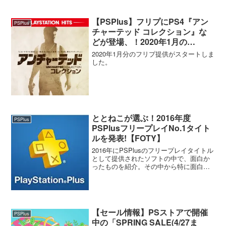
【PSPlus】フリプにPS4『アン
PSPlus
チャーテッド コレクション』な
どが登場、！2020年1月の
PSPlusフリープレイタイトルが
2020年1月分のフリプ提供がスタートしま
提供開始！
した。
ととねこが選ぶ！2016年度
PSPlus
PSPlusフリープレイNo.1タイト
ルを発表!【FOTY】
2016年にPSPlusのフリープレイタイトル
として提供されたソフトの中で、面白か
ったものを紹介。その中から特に面白か
ったタイトル、FOTY【フリープレイオブ
ザイヤー】を発表したいと思います！
【セール情報】PSストアで開催
PSPlus
中の「SPRING SALE(4/27ま