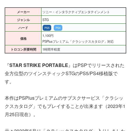
メーカー
ソニー・インタラクティブエンタテインメント
ジャンル
STG
ハード
PS5
PS4
1,100円
価格
PSPlusプレミアム「クラシックスカタログ」対応
トロコン所要時間
1時間半程度
『
STAR STRIKE PORTABLE
』はPSPでリリースされた
全方位型のツインスティックSTGのPS5/PS4移植版で
す。
本作はPSPlusプレミアムのサブスクサービス「クラシッ
クスカタログ」でもプレイすることが出来ます（2023年1
月25日現在）。
元々2022年6月に「クラシックスカタログ」入りしました