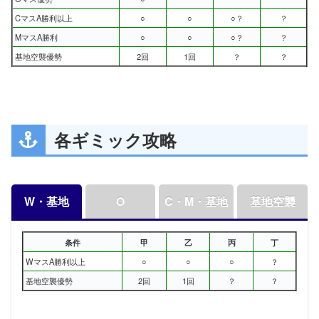
CマスA勝利以上
○
○
○？
？
MマスA勝利
○
○
○？
？
基地空襲優勢
2回
1回
？
？
各ギミック攻略
W・基地
O
C・M・基地
基地空襲
条件
甲
乙
丙
丁
WマスA勝利以上
○
○
○
？
基地空襲優勢
2回
1回
？
？