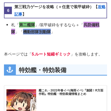
第三戦力ゲージを攻略（＋任意で装甲破砕）【
攻略
記事
】
札「
第二艦隊
」/装甲破砕をするなら＋「
呉防備戦
隊
」「
機動部隊別動隊
」
本ページでは「
5.ルート短縮ギミック
」を攻略します。
特効艦・特効装備
艦これ・2022年春イベ(梅雨イベ)『激闘！R方面
作戦』特効艦・特効装備情報まとめ