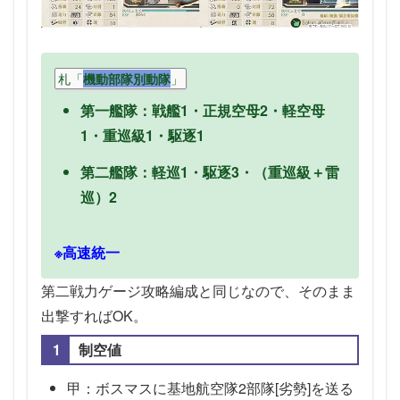
札「
」
機動部隊別動隊
第一艦隊：戦艦1・正規空母2・軽空母
1・重巡級1・駆逐1
第二艦隊：軽巡1・駆逐3・（重巡級＋雷
巡）2
※高速統一
第二戦力ゲージ攻略編成と同じなので、そのまま
出撃すればOK。
制空値
甲：ボスマスに基地航空隊2部隊[劣勢]を送る