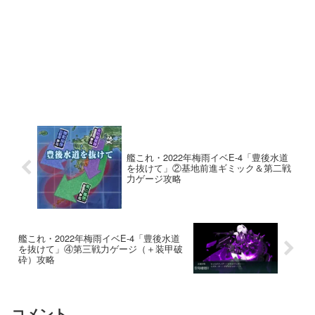
艦これ・2022年梅雨イベE-4「豊後水道
を抜けて」②基地前進ギミック＆第二戦
力ゲージ攻略
艦これ・2022年梅雨イベE-4「豊後水道
を抜けて」④第三戦力ゲージ（＋装甲破
砕）攻略
コメント