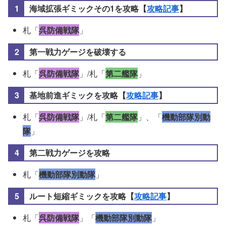
海域拡張ギミックその1を攻略【
攻略記事
】
札「
呉防備戦隊
」
第一戦力ゲージを破壊する
札「
呉防備戦隊
」/札「
第二艦隊
」
基地前進ギミックを攻略【
攻略記事
】
札「
呉防備戦隊
」/札「
第二艦隊
」、「
機動部隊別動
隊
」
第二戦力ゲージを攻略
札「
機動部隊別動隊
」
ルート短縮ギミックを攻略【
攻略記事
】
札「
呉防備戦隊
」「
機動部隊別動隊
」