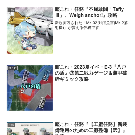
＆空襲マスのみで通常戦闘はないので重巡級は不要
艦これ・任務『不屈敢闘「Taffy
です
任務
Ⅲ」、Weigh anchor!』攻略
新規実装された『Mk.32 対潜魚雷(Mk.2落
射機)』が貰える任務です
艦これ・2023夏イベ・E-3『八戸
艦これ
の盾』③第二戦力ゲージ＆装甲破
砕ギミック攻略
第一航空隊
：出撃
Mマス×2
行動半径：4
画像例は配置転換をケチってそのままです
が陸戦は不要です（陸攻4などで良い）
艦これ・任務『【工廠任務】新装
任務
備運用のための工廠整備【弐】』
第二航空隊
：防空