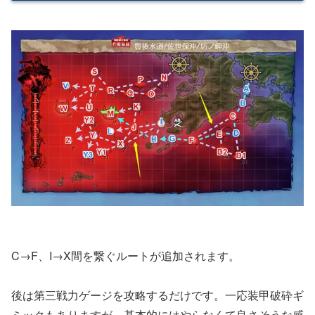
M
ボス
単縦陣
C→F、I→X間を繋ぐルートが追加されます。
呉防備戦隊
潜水
後は第三戦力ゲージを攻略するだけです。一応装甲破砕ギ
※低速艦を含める
ミックもありますが、基本的にはやらなくて良さそうな感