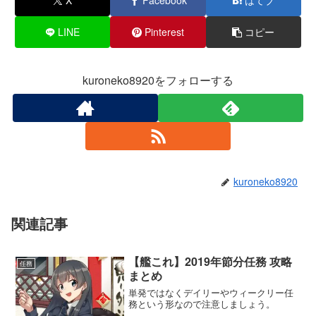
X
Facebook
はてブ
制空値
甲：Oマス優勢となる530程度に
LINE
Pinterest
コピー
呉防備戦隊
kuroneko8920をフォローする
軽巡1・重巡級1・戦艦1・駆逐4
雷巡1・重巡級1・戦艦1・駆逐4
など
kuroneko8920
関連記事
【艦これ】2019年節分任務 攻略
任務
まとめ
単発ではなくデイリーやウィークリー任
務という形なので注意しましょう。
第一：航戦1・水母1・駆逐4