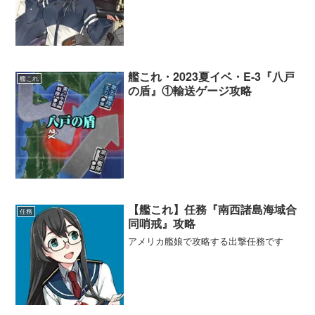
第一航空隊
：退避
第二：軽巡1・駆逐3・重巡級2
第二航空隊
：防空
第三航空隊
：防空
艦これ・2023夏イベ・E-3『八戸
艦これ
の盾』①輸送ゲージ攻略
1戦目の潜水マス対策として複数隻に対潜装備を
機動部隊別動隊
この段階から強めの編成が出てくるようになるの
で、割と厚めに対策した方が良いです。Mマス(ボス)
はA勝利で良いので、到着さえ出来ればどうにでもな
【艦これ】任務『南西諸島海域合
任務
ります
同哨戒』攻略
1戦目潜水マスなので複数隻に対潜装備を
アメリカ艦娘で攻略する出撃任務です
ボスマス制空権確保となる1以上に
入れ替えが面倒だったの入れっぱなしですが、潜水