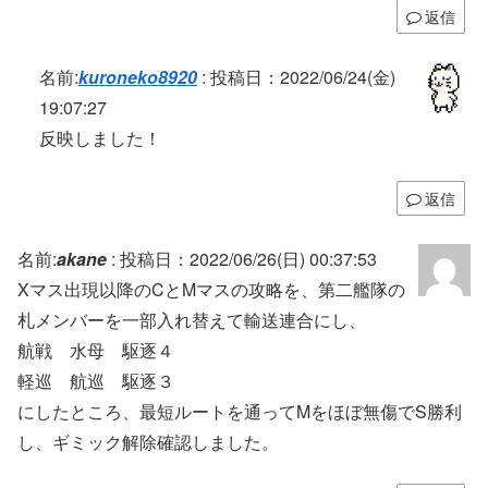
返信
名前:
kuroneko8920
:
投稿日：2022/06/24(金)
19:07:27
反映しました！
返信
名前:
akane
:
投稿日：2022/06/26(日) 00:37:53
Xマス出現以降のCとMマスの攻略を、第二艦隊の
札メンバーを一部入れ替えて輸送連合にし、
航戦 水母 駆逐４
軽巡 航巡 駆逐３
にしたところ、最短ルートを通ってMをほぼ無傷でS勝利
し、ギミック解除確認しました。