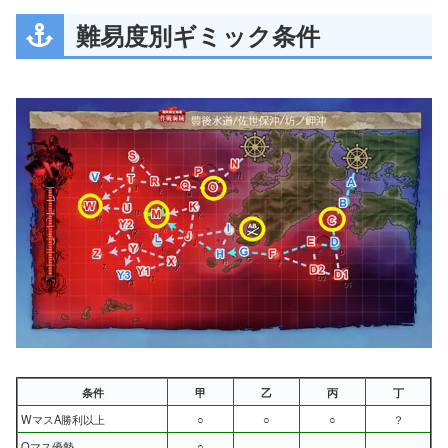
難易度別ギミック条件
条件
甲
乙
丙
丁
WマスA勝利以上
○
○
○
？
Oマス優勢
○