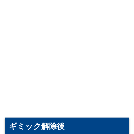
マス
タイプ
陣形選択など
N
潜水
第一
O
空襲
第三
マス
タイプ
陣形選択など
C
潜水
単横陣
E
空襲
輪形陣
ギミック解除後
F
通常
警戒陣or単縦陣
J
通常
警戒陣or単縦陣