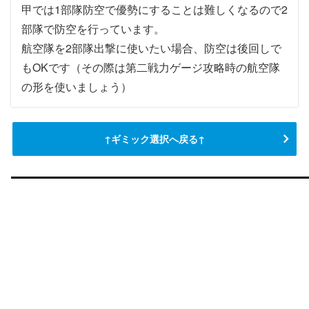
甲では1部隊防空で優勢にすることは難しくなるので2
※高速統一
部隊で防空を行っています。
航空隊を2部隊出撃に使いたい場合、防空は後回しで
もOKです（その際は第二戦力ゲージ攻略時の航空隊
の形を使いましょう）
1マス目潜水艦対策に複数隻に対潜装備を
条件
条件
条件
甲
甲
甲
乙
乙
乙
丙
丙
丙
丁
丁
丁
ギミック条件であるボスマスはA勝利以上で良い
Oマス優勢
CマスA勝利以上
基地空襲優勢
2回
○
○
1回
○
○？
？
？
？
↑ギミック選択へ戻る↑
ので、もう少し対潜に寄せてもいいかも
MマスA勝利
○
○
○？
？
基地空襲優勢
2回
1回
？
？