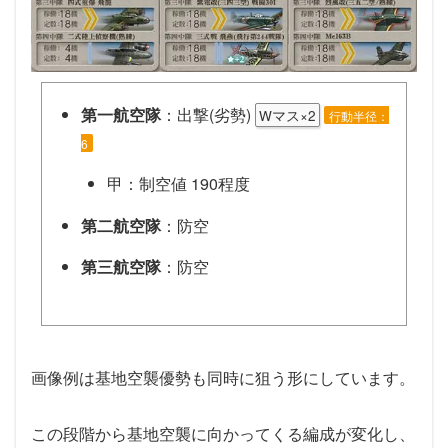
第一航空隊
：出撃(劣勢)
Wマス×2
行動半径：
6
甲：制空値 190程度
第二航空隊
：防空
第三航空隊
：防空
機動部隊別動隊
第一艦隊：戦艦1・正規空母2・軽空母1・重
巡級1・駆逐1
画像例は基地空襲優勢も同時に狙う形にしています。
第二艦隊：軽巡1・駆逐3・（重巡級＋雷巡）
2
この段階から基地空襲に向かってくる編成が変化し、