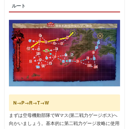
ルート
N→P→R→T→W
まずは空母機動部隊でWマス(第二戦力ゲージボス)へ
向かいましょう。基本的に第二戦力ゲージ攻略に使用