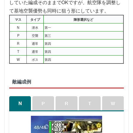
していた編成そのままでOKですが、航空隊を調整し
て基地空襲優勢も同時に狙う形にしています。
マス
タイプ
陣形選択など
N
潜水
第一
P
空襲
第三
R
通常
第四
T
通常
第四
W
ボス
第四
敵編成例
N
P
R
T
W