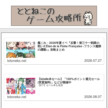
艦これ・2026年夏イベ『反撃！第三十一戦隊の
戦い/L’Élan de la Flotte Française -フランス艦隊
の躍動-』攻略まとめ
2026.07.27
totoneko.net
【kindle本セール】「100%ポイント還元セール
(実質無料)」などが開催中
【8/7】セール本を追加
2026.08.07
totoneko.net