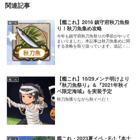
関連記事
【艦これ】2016 鎮守府秋刀魚祭
艦これ
り！秋刀魚集め攻略
今年も鎮守府秋刀魚祭りの季節がやって
まいりました。本記事は秋刀魚集めに関
する攻略を取り扱っています。追記：お
すすめ海域に3-2を追加しました。
【艦これ】10/29メンテ明けより
艦これ
『秋刀魚祭り』＆『2021年秋イ
ベ限定海域』を実装予定
秋刀魚獲りながら秋イベだ！
艦これ・2023夏イベ・E-1『本土
艦これ