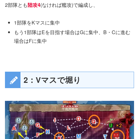
2部隊とも
陸攻4
(なければ艦攻)で編成し、
1部隊をKマスに集中
もう1部隊はEを目指す場合はGに集中、B・Cに進む
場合はFに集中
2：Vマスで堀り