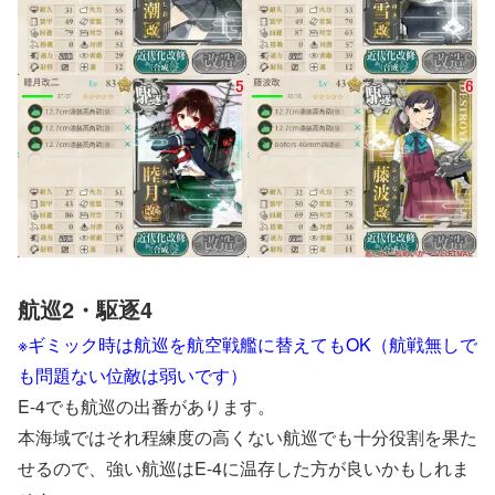
航巡2・駆逐4
※ギミック時は航巡を航空戦艦に替えてもOK（航戦無しで
も問題ない位敵は弱いです）
E-4でも航巡の出番があります。
本海域ではそれ程練度の高くない航巡でも十分役割を果た
せるので、強い航巡はE-4に温存した方が良いかもしれま