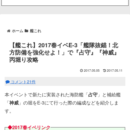
ホーム
艦これ
【艦これ】2017春イベE-3「艦隊抜錨！北
方防備を強化せよ！」で『占守』『神威』
丙堀り攻略
2017.05.05
2017.05.11
コメント21件
本イベントで新たに実装された海防艦「
占守
」と補給艦
「
神威
」の堀をE-3にて行った際の編成などを紹介しま
す。
◆2017春イベリンク