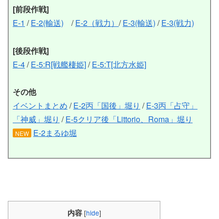
[前段作戦]
E-1
/
E-2(輸送)
/
E-2（戦力）
/
E-3(輸送)
/
E-3(戦力)
[後段作戦]
E-4
/
E-5:R[戦艦棲姫]
/
E-5:T[北方水姫]
その他
イベントまとめ
/
E-2丙「国後」堀り
/
E-3丙「占守」
「神威」堀り
/
E-5クリア後「Littorio、Roma」堀り
E-2まるゆ堀
NEW
内容
[
hide
]