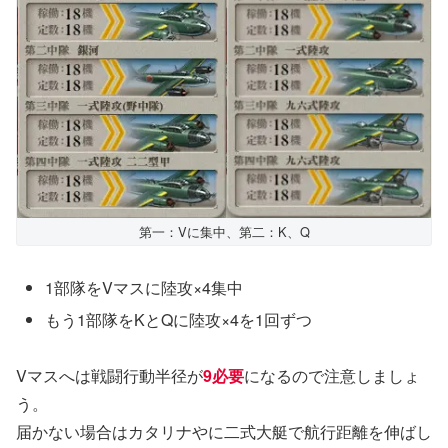
第一：Vに集中、第二：K、Q
1部隊をVマスに陸攻×4集中
もう1部隊をKとQに陸攻×4を1回ずつ
Vマスへは戦闘行動半径が
9必要
になるので注意しましょ
う。
届かない場合はカタリナやに二式大艇で航行距離を伸ばし