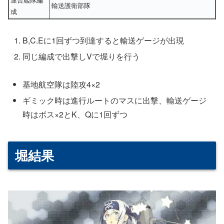
輸送護衛部隊
成
B,C.Eに1回ずつ到達すると輸送ゲージが出現
同じ編成で出撃しVで堀りを行う
基地航空隊は陸攻4×2
ギミック時は進行ルートのマスに出撃、輸送ゲージ
時はボス×2とK、Qに1回ずつ
堀結果