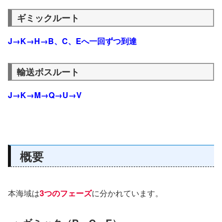
ギミックルート
J→K→H→B、C、Eへ一回ずつ到達
輸送ボスルート
J→K→M→Q→U→V
概要
本海域は
3つのフェーズ
に分かれています。