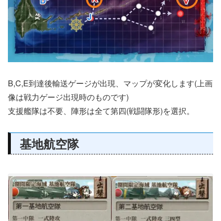
B,C,E到達後輸送ゲージが出現、マップが変化します(上画
像は戦力ゲージ出現時のものです)
支援艦隊は不要、陣形は全て第四(戦闘隊形)を選択。
基地航空隊