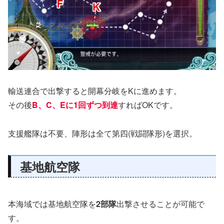
輸送連合で出撃すると開幕分岐をKに進めます。
その後
B、C、Eに1回ずつ到達
すればOKです。
支援艦隊は不要、陣形は全て第四(戦闘隊形)を選択。
基地航空隊
本海域では基地航空隊を
2部隊
出撃させることが可能で
す。