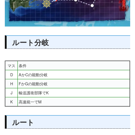
ルート分岐
マス
条件
D
AかCの能動分岐
H
FかGの能動分岐
J
輸送護衛部隊でK
K
高速統一でM
ルート