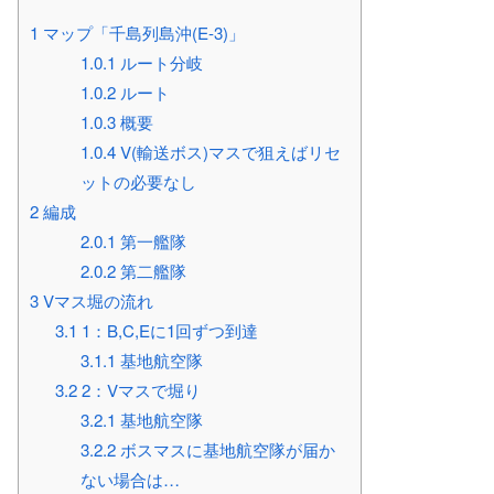
1
マップ「千島列島沖(E-3)」
1.0.1
ルート分岐
1.0.2
ルート
1.0.3
概要
1.0.4
V(輸送ボス)マスで狙えばリセ
ットの必要なし
2
編成
2.0.1
第一艦隊
2.0.2
第二艦隊
3
Vマス堀の流れ
3.1
1：B,C,Eに1回ずつ到達
3.1.1
基地航空隊
3.2
2：Vマスで堀り
3.2.1
基地航空隊
3.2.2
ボスマスに基地航空隊が届か
ない場合は…