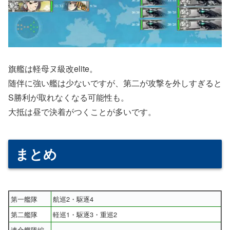
旗艦は軽母ヌ級改elite。
随伴に強い艦は少ないですが、第二が攻撃を外しすぎると
S勝利が取れなくなる可能性も。
大抵は昼で決着がつくことが多いです。
まとめ
第一艦隊
航巡2・駆逐4
第二艦隊
軽巡1・駆逐3・重巡2
連合艦隊編