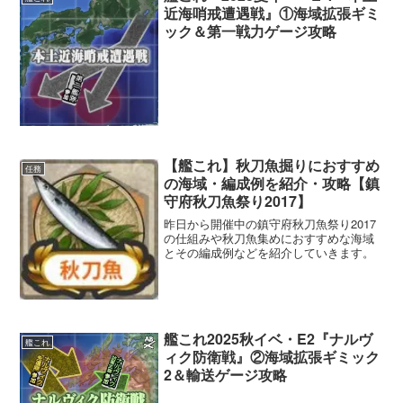
近海哨戒遭遇戦』①海域拡張ギミ
ック＆第一戦力ゲージ攻略
【艦これ】秋刀魚掘りにおすすめ
任務
の海域・編成例を紹介・攻略【鎮
守府秋刀魚祭り2017】
昨日から開催中の鎮守府秋刀魚祭り2017
の仕組みや秋刀魚集めにおすすめな海域
とその編成例などを紹介していきます。
艦これ2025秋イベ・E2『ナルヴ
艦これ
ィク防衛戦』②海域拡張ギミック
2＆輸送ゲージ攻略