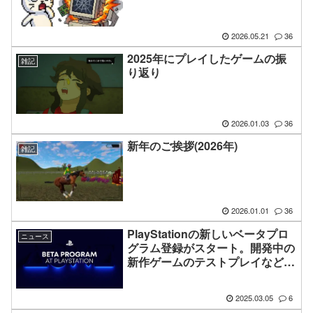
2026.05.21
36
2025年にプレイしたゲームの振
雑記
り返り
2026.01.03
36
新年のご挨拶(2026年)
雑記
2026.01.01
36
PlayStationの新しいベータプロ
ニュース
グラム登録がスタート。開発中の
新作ゲームのテストプレイなども
対象に
2025.03.05
6