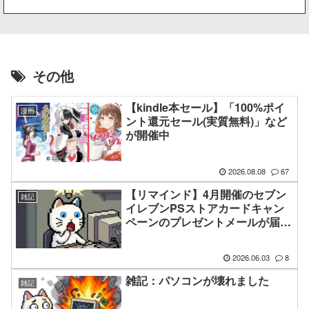
その他
【kindle本セール】「100%ポイ
漫画
ント還元セール(実質無料)」など
が開催中
2026.08.08
67
【リマインド】4月開催のセブン
雑記
イレブンPSストアカードキャン
ペーンのプレゼントメールが届い
ています
2026.06.03
8
雑記：パソコンが壊れました
雑記