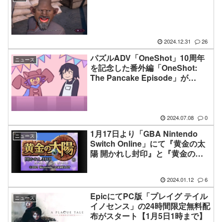
2024.12.31
26
パズルADV「OneShot」10周年
ニュース
を記念した番外編「OneShot:
The Pancake Episode」が
itch.ioにて無料公開中
2024.07.08
0
1月17日より「GBA Nintendo
ニュース
Switch Online」にて『黄金の太
陽 開かれし封印』と『黄金の太
陽 失われし時代』が提供へ
2024.01.12
6
EpicにてPC版「プレイグ テイル
ニュース
イノセンス」の24時間限定無料配
布がスタート【1月5日1時まで】