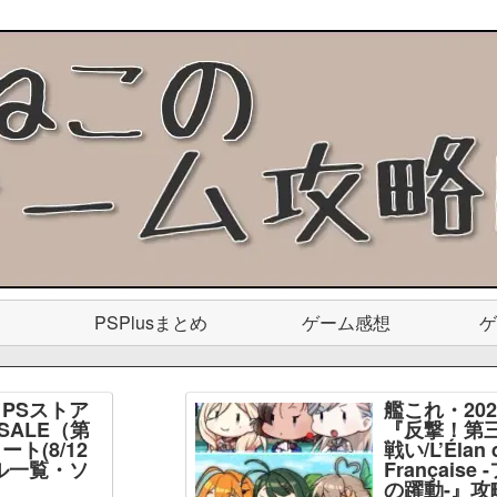
PSPlusまとめ
ゲーム感想
ゲ
PSストア
艦これ・20
SALE（第
『反撃！第
ト(8/12
戦い/L’Élan d
ル一覧・ソ
Français
】
の躍動-』攻