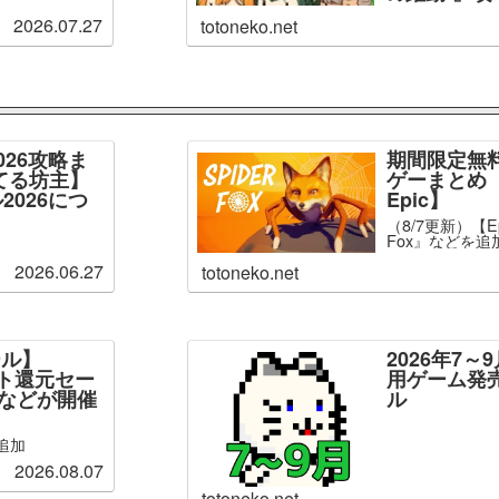
2026.07.27
totoneko.net
026攻略ま
期間限定無
てる坊主】
ゲーまとめ【
2026につ
Epic】
（8/7更新）【Ep
Fox』などを追
2026.06.27
totoneko.net
ール】
2026年7
ント還元セー
用ゲーム発
」などが開催
ル
追加
2026.08.07
totoneko.net