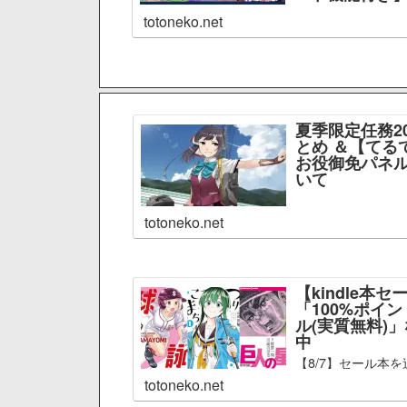
totoneko.net
夏季限定任務2
とめ ＆【てる
お役御免パネル
いて
totoneko.net
【kindle本セ
「100%ポイ
ル(実質無料)
中
【8/7】セール本を
totoneko.net