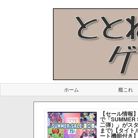
ホーム
艦これ
【セール情報】
で「SUMMER 
二弾）」がスター
まで)【タイト
ート機能付き