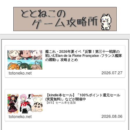
艦これ・2026年夏イベ『反撃！第三十一戦隊の
戦い/L’Élan de la Flotte Française -フランス艦隊
の躍動-』攻略まとめ
2026.07.27
totoneko.net
【kindle本セール】「100%ポイント還元セール
(実質無料)」などが開催中
【8/5】セール本を追加
2026.08.06
totoneko.net