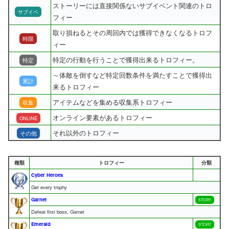
ストーリーには直接関係ないサブイベント関連のトロ
サブイベ
フィー
取り損ねるとその周回内では獲得できなくなるトロフ
時限
ィー
特定の行動を行うことで獲得出来るトロフィー。
特定
～体敵を倒すなど特定回数条件を満たすことで獲得出
累計
来るトロフィー
アイテムなどを集める収集系トロフィー
収集
オンライン要素があるトロフィー
ONLINE
それ以外のトロフィー
その他
種類
トロフィー
分類
Cyber Heroes
Get every trophy
Garnet
STORY
Defeat first boss, Garnet
Emerald
STORY