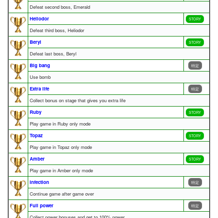
Defeat second boss, Emerald
Heliodor
STORY
Defeat third boss, Heliodor
Beryl
STORY
Defeat last boss, Beryl
Big bang
特定
Use bomb
Extra life
特定
Collect bonus on stage that gives you extra life
Ruby
STORY
Play game in Ruby only mode
Topaz
STORY
Play game in Topaz only mode
Amber
STORY
Play game in Amber only mode
Infection
特定
Continue game after game over
Full power
特定
Collect power bonuses and get to 100% power