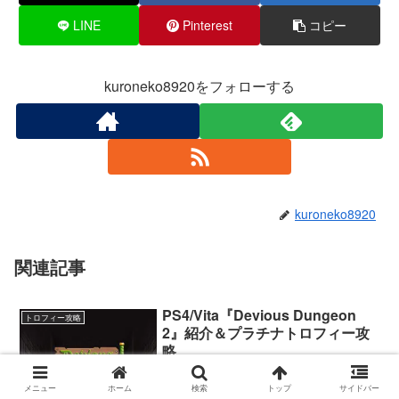
LINE
Pinterest
コピー
kuroneko8920をフォローする
kuroneko8920
関連記事
PS4/Vita『Devious Dungeon
トロフィー攻略
2』紹介＆プラチナトロフィー攻
略
たまに来る2Dアクションゲーやりたい衝
動に襲われて買っちゃいました
メニュー
ホーム
検索
トップ
サイドバー