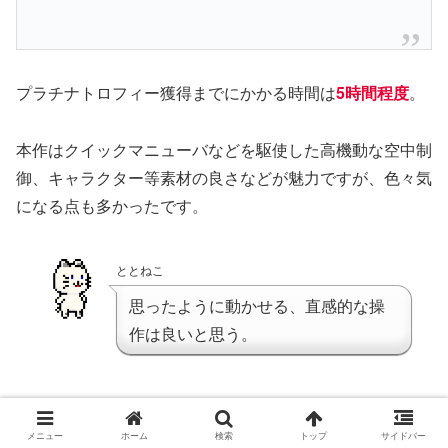
プラチナトロフィー獲得までにかかる時間は
5時間程度
。
本作はクイックマニューバなどを駆使した高機動な空中制
御、キャラクター等素材の良さなどが魅力ですが、色々気
になる点も多かったです。
ととねこ
思ったように動かせる、直感的な操
作は良いと思う。
最大の問題点は
ボリューム不足
でしょう。
メニュー
ホーム
検索
トップ
サイドバー