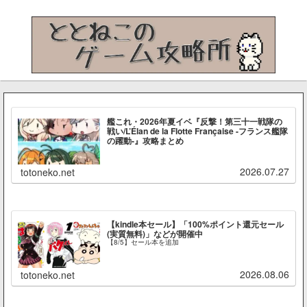
艦これ・2026年夏イベ『反撃！第三十一戦隊の
戦い/L’Élan de la Flotte Française -フランス艦隊
の躍動-』攻略まとめ
2026.07.27
totoneko.net
【kindle本セール】「100%ポイント還元セール
(実質無料)」などが開催中
【8/5】セール本を追加
2026.08.06
totoneko.net