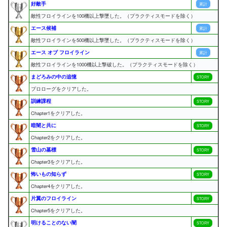
好敵手
累計
敵性フロイラインを100機以上撃墜した。（プラクティスモードを除く）
エース候補
累計
敵性フロイラインを500機以上撃墜した。（プラクティスモードを除く）
エース オブ フロイライン
累計
敵性フロイラインを1000機以上撃破した。（プラクティスモードを除く）
まどろみの中の追憶
STORY
プロローグをクリアした。
訓練課程
STORY
Chapter1をクリアした。
暗闇と共に
STORY
Chapter2をクリアした。
雪山の墓標
STORY
Chapter3をクリアした。
怖いもの知らず
STORY
Chapter4をクリアした。
片翼のフロイライン
STORY
Chapter5をクリアした。
明けることのない闇
STORY