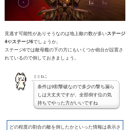
見逃す可能性がありそうなのは地上敵の数が多い
ステージ
4
や
ステージ6
でしょうか。
ステージ6では敵母艦の下の方にもいくつか砲台が設置さ
れているので倒しておきましょう。
ととねこ
条件は9割撃破なので多少の撃ち漏ら
しは大丈夫ですが、全部倒す位の気
持ちでやった方がいいですね
どの程度の割合の敵を倒したかといった情報は表示さ