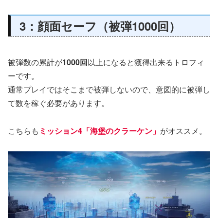
3：顔面セーフ（被弾1000回）
被弾数の累計が
1000回
以上になると獲得出来るトロフィ
ーです。
通常プレイではそこまで被弾しないので、意図的に被弾し
て数を稼ぐ必要があります。
こちらも
ミッション4「海堡のクラーケン」
がオススメ。