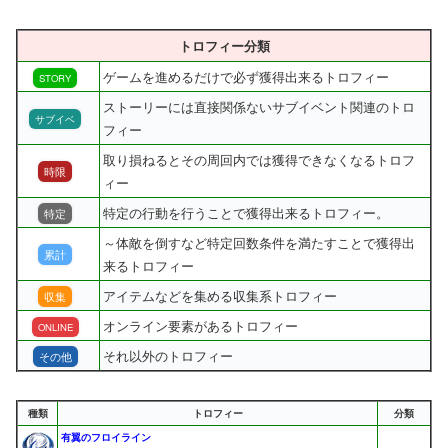
トロフィー分類
ゲームを進めるだけで必ず獲得出来るトロフィー
STORY
ストーリーには直接関係ないサブイベント関連のトロ
サブイベ
フィー
取り損ねるとその周回内では獲得できなくなるトロフ
時限
ィー
特定の行動を行うことで獲得出来るトロフィー。
特定
～体敵を倒すなど特定回数条件を満たすことで獲得出
累計
来るトロフィー
アイテムなどを集める収集系トロフィー
収集
オンライン要素があるトロフィー
ONLINE
それ以外のトロフィー
その他
種類
トロフィー
分類
有翼のフロイライン