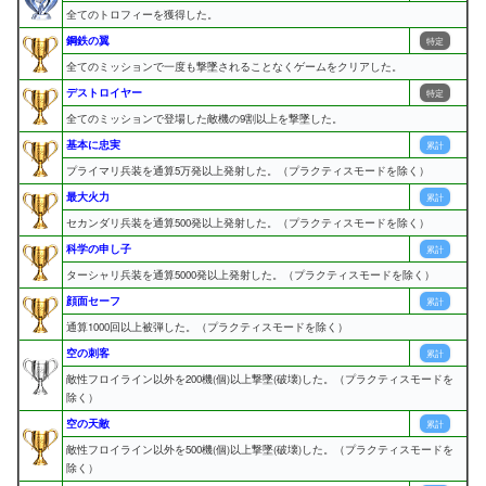
全てのトロフィーを獲得した。
鋼鉄の翼
特定
全てのミッションで一度も撃墜されることなくゲームをクリアした。
デストロイヤー
特定
全てのミッションで登場した敵機の9割以上を撃墜した。
基本に忠実
累計
プライマリ兵装を通算5万発以上発射した。（プラクティスモードを除く）
最大火力
累計
セカンダリ兵装を通算500発以上発射した。（プラクティスモードを除く）
科学の申し子
累計
ターシャリ兵装を通算5000発以上発射した。（プラクティスモードを除く）
顔面セーフ
累計
通算1000回以上被弾した。（プラクティスモードを除く）
空の刺客
累計
敵性フロイライン以外を200機(個)以上撃墜(破壊)した。（プラクティスモードを
除く）
空の天敵
累計
敵性フロイライン以外を500機(個)以上撃墜(破壊)した。（プラクティスモードを
除く）