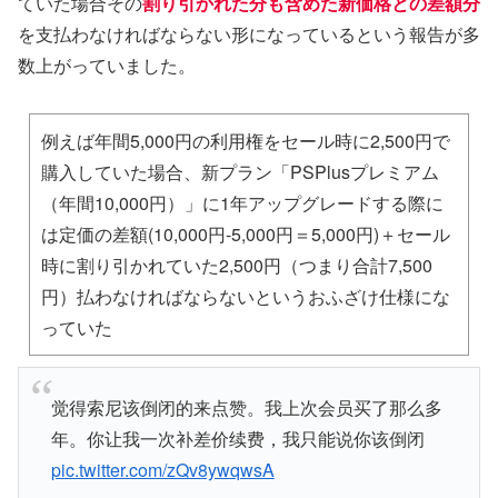
ていた場合その
割り引かれた分も含めた新価格との差額分
を支払わなければならない形になっているという報告が多
数上がっていました。
例えば年間5,000円の利用権をセール時に2,500円で
購入していた場合、新プラン「PSPlusプレミアム
（年間10,000円）」に1年アップグレードする際に
は定価の差額(10,000円-5,000円＝5,000円)＋セール
時に割り引かれていた2,500円（つまり合計7,500
円）払わなければならないというおふざけ仕様にな
っていた
觉得索尼该倒闭的来点赞。我上次会员买了那么多
年。你让我一次补差价续费，我只能说你该倒闭
pic.twitter.com/zQv8ywqwsA