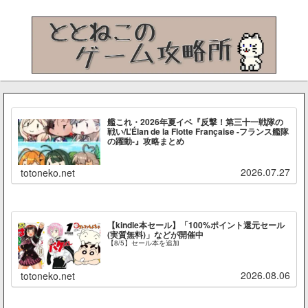
艦これ・2026年夏イベ『反撃！第三十一戦隊の
戦い/L’Élan de la Flotte Française -フランス艦隊
の躍動-』攻略まとめ
2026.07.27
totoneko.net
【kindle本セール】「100%ポイント還元セール
(実質無料)」などが開催中
【8/5】セール本を追加
2026.08.06
totoneko.net