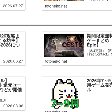
2026.07.27
totoneko.net
026攻略ま
期間限定無
てる坊主】
ゲーまとめ【
2026につ
Epic】
（8/4更新）【Epi
First Conta
2026.06.27
totoneko.net
ール】
2026年7
ント還元セー
用ゲーム発
」などが開催
ル
追加
2026.08.06
totoneko.net