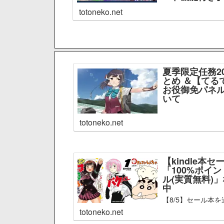
totoneko.net
夏季限定任務2
とめ ＆【てる
お役御免パネル
いて
totoneko.net
【kindle本セ
「100%ポイ
ル(実質無料)
中
【8/5】セール本を
totoneko.net