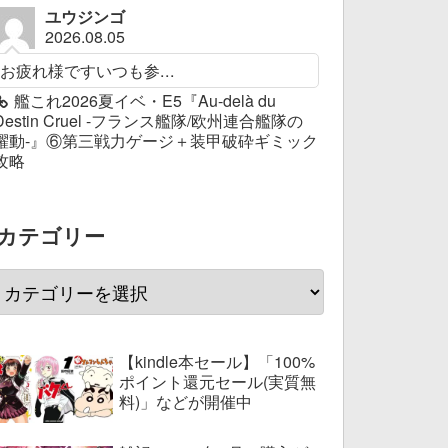
ユウジンゴ
2026.08.05
お疲れ様ですいつも参...
艦これ2026夏イベ・E5『Au-delà du
Destin Cruel -フランス艦隊/欧州連合艦隊の
躍動-』⑥第三戦力ゲージ＋装甲破砕ギミック
攻略
カテゴリー
【kindle本セール】「100%
ポイント還元セール(実質無
料)」などが開催中