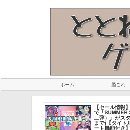
ホーム
艦これ
【セール情報】
で「SUMMER 
二弾）」がスター
まで)【タイト
ート機能付き