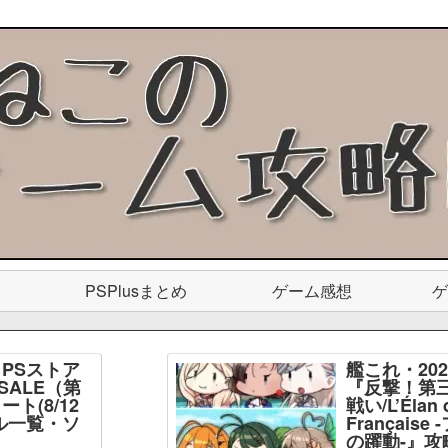
PSPlusまとめ
ゲーム感想
ゲ
PSストア
艦これ・20
SALE（第
『反撃！第
ト(8/12
戦い/L’Élan d
ル一覧・ソ
Français
】
の躍動-』攻