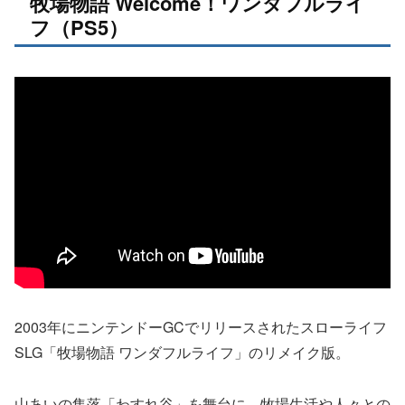
牧場物語 Welcome！ワンダフルライ
フ（PS5）
2003年にニンテンドーGCでリリースされたスローライフ
SLG「牧場物語 ワンダフルライフ」のリメイク版。
山あいの集落「わすれ谷」を舞台に、牧場生活や人々との