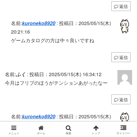
返信
名前:
kuroneko8920
:
投稿日：2025/05/15(木)
20:21:16
ゲームカタログの方は中々良いですね
返信
名前:
ふく
:
投稿日：2025/05/15(木) 16:34:12
今月はフリプのほうがテンションあがったなー
返信
名前:
kuroneko8920
:
投稿日：2025/05/15(木)
20:23:20
まぁ仕方ない
メニュー
ホーム
検索
トップ
サイドバー