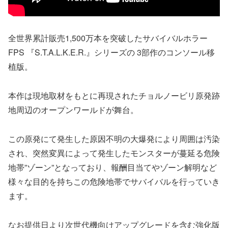
全世界累計販売1,500万本を突破したサバイバルホラー
FPS 『S.T.A.L.K.E.R.』シリーズの 3部作のコンソール移
植版。
本作は現地取材をもとに再現されたチョルノービリ原発跡
地周辺のオープンワールドが舞台。
この原発にて発生した原因不明の大爆発により周囲は汚染
され、突然変異によって発生したモンスターが蔓延る危険
地帯”ゾーン”となっており、報酬目当てやゾーン解明など
様々な目的を持ちこの危険地帯でサバイバルを行っていき
ます。
なお提供日より次世代機向けアップグレードを含む強化版