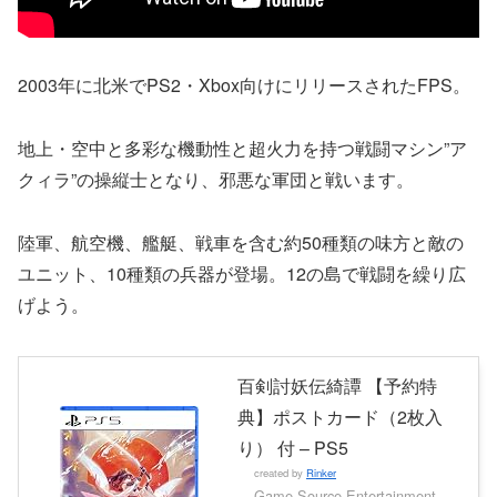
2003年に北米でPS2・Xbox向けにリリースされたFPS。
地上・空中と多彩な機動性と超火力を持つ戦闘マシン”ア
クィラ”の操縦士となり、邪悪な軍団と戦います。
陸軍、航空機、艦艇、戦車を含む約50種類の味方と敵の
ユニット、10種類の兵器が登場。12の島で戦闘を繰り広
げよう。
百剣討妖伝綺譚 【予約特
典】ポストカード（2枚入
り） 付 – PS5
created by
Rinker
Game Source Entertainment