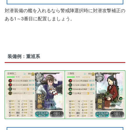
対潜装備の艦を入れるなら警戒陣選択時に対潜攻撃補正の
ある1～3番目に配置しましょう。
装備例：重巡系