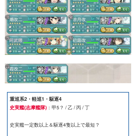
重巡系2・軽巡1・駆逐4
史実艦(志摩艦隊)
：甲5？ / 乙 / 丙 / 丁
史実艦一定数以上＆駆逐4隻以上で最短？