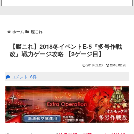
ホーム
艦これ
【艦これ】2018冬イベントE-5『多号作戦
改』戦力ゲージ攻略 【2ゲージ目】
2018.02.23
2018.02.28
コメント16件