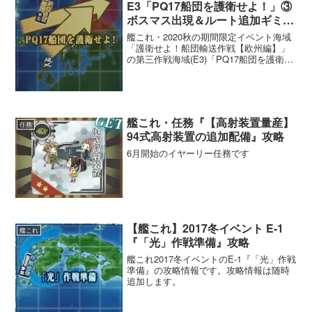
E3「PQ17船団を護衛せよ！」③
ボスマス出現＆ルート追加ギミッ
ク攻略
艦これ・2020秋の期間限定イベント海域
「護衛せよ！船団輸送作戦【欧州編】」
の第三作戦海域(E3)「PQ17船団を護衛せ
よ！」のボスマス出現＆ルート追加ギミ
ックに関する攻略情報です。
艦これ・任務『【高射装置量産】
任務
94式高射装置の追加配備』攻略
6月開始のイヤーリー任務です
【艦これ】2017冬イベント E-1
艦これ
『「光」作戦準備』攻略
艦これ2017冬イベントのE-1『「光」作戦
準備』の攻略情報です。攻略情報は随時
追加します。