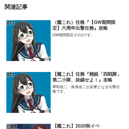
関連記事
（艦これ）任務『【GW期間限
任務
定】六周年出撃任務』攻略
GW期間限定その2です。
【艦これ】任務『精鋭「四戦隊」
任務
第二小隊、抜錨せよ！』攻略
摩耶改二・鳥海改二が必要となる出撃任
務です。
【艦これ】2020秋イベ
艦これ