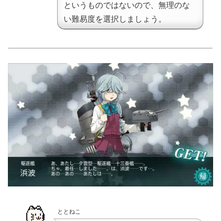
というものではないので、無理のな
い難易度を選択しましょう。
ととねこ