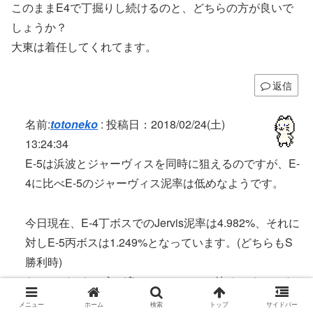
このままE4で丁掘りし続けるのと、どちらの方が良いで
しょうか？
大東は着任してくれてます。
返信
名前:
totoneko
:
投稿日：2018/02/24(土)
13:24:34
E-5は浜波とジャーヴィスを同時に狙えるのですが、E-
4に比べE-5のジャーヴィス泥率は低めなようです。
今日現在、E-4丁ボスでのJervis泥率は4.982%、それに
対しE-5丙ボスは1.249%となっています。(どちらもS
勝利時)
なのでどちらの方が良いかはちょっと決めにくいです
ね…。
メニュー
ホーム
検索
トップ
サイドバー