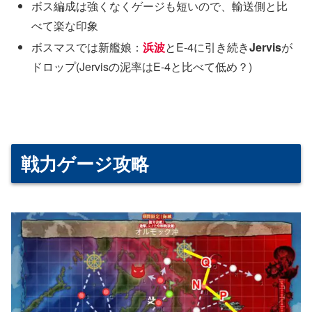
ボス編成は強くなくゲージも短いので、輸送側と比
べて楽な印象
ボスマスでは新艦娘：
浜波
とE-4に引き続き
Jervis
が
ドロップ(Jervisの泥率はE-4と比べて低め？)
戦力ゲージ攻略