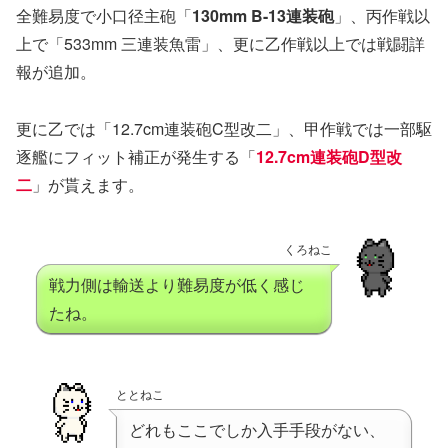
全難易度で小口径主砲「
130mm B-13連装砲
」、丙作戦以
上で「533mm 三連装魚雷」、更に乙作戦以上では戦闘詳
報が追加。
更に乙では「12.7cm連装砲C型改二」、甲作戦では一部駆
逐艦にフィット補正が発生する「
12.7cm連装砲D型改
二
」が貰えます。
くろねこ
戦力側は輸送より難易度が低く感じ
たね。
ととねこ
どれもここでしか入手手段がない、