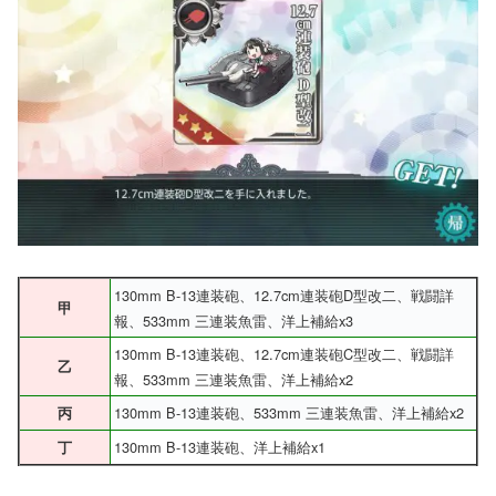
130mm B-13連装砲、12.7cm連装砲D型改二、戦闘詳
甲
報、533mm 三連装魚雷、洋上補給x3
130mm B-13連装砲、12.7cm連装砲C型改二、戦闘詳
乙
報、533mm 三連装魚雷、洋上補給x2
130mm B-13連装砲、533mm 三連装魚雷、洋上補給x2
丙
130mm B-13連装砲、洋上補給x1
丁