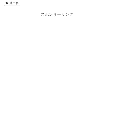
艦これ
スポンサーリンク