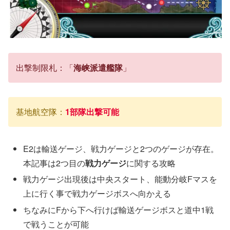
出撃制限札：「
海峡派遣艦隊
」
基地航空隊：
1部隊出撃可能
E2は輸送ゲージ、戦力ゲージと2つのゲージが存在。
本記事は2つ目の
戦力ゲージ
に関する攻略
戦力ゲージ出現後は中央スタート、能動分岐Fマスを
上に行く事で戦力ゲージボスへ向かえる
ちなみにFから下へ行けば輸送ゲージボスと道中1戦
で戦うことが可能