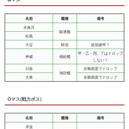
名前
艦種
備考
水無月
駆逐艦
松風
大淀
軽巡
超低確率？
甲・乙・丙。丁はドロップ
神威
補給艦
しない？
日振
全難易度でドロップ
海防艦
大東
全難易度でドロップ
Oマス(戦力ボス)
名前
艦種
備考
岸波