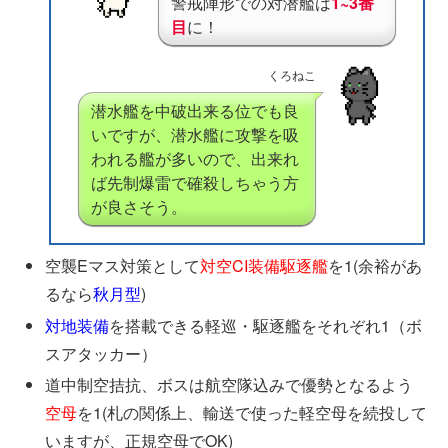
警戒陣形での対潜艦は
1~3番
目
に！
くろねこ
潜水艦を中破出来る位でも良
いですが、潜水艦に攻撃を吸
われる艦が多いので、出来れ
ば先制爆雷で確殺しちゃう方
が良さそう。
空襲Eマス対策として
対空CI装備駆逐艦
を1(余裕があ
るなら
秋月型
)
対地装備
を搭載できる軽巡・駆逐艦をそれぞれ1（ボ
スアタッカー）
道中制空拮抗、ボスは航空隊込みで優勢となるよう
空母
を1(札の関係上、輸送で使った軽空母を続投して
いますが、正規空母でOK)