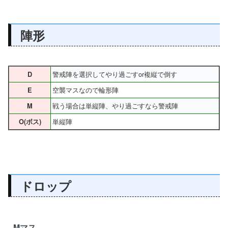
陣形
警戒陣を選択してやり過ごすor複縦で倒す
D
空襲マスなので輪形陣
E
戦う場合は単縦陣、やり過ごすなら警戒陣
M
単縦陣
O(ボス)
ドロップ
Mマス