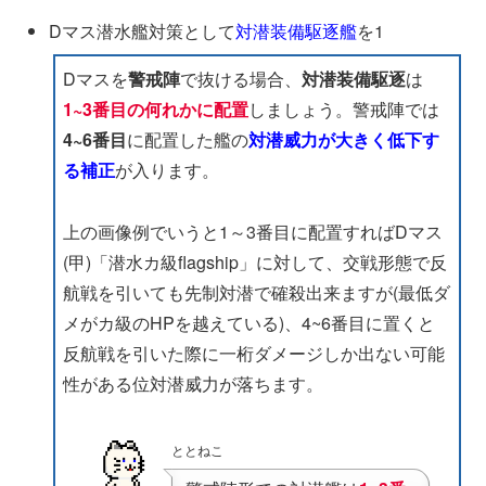
Dマス潜水艦対策として
対潜装備駆逐艦
を1
Dマスを
警戒陣
で抜ける場合、
対潜装備駆逐
は
1~3番目の何れかに配置
しましょう。警戒陣では
4~6番目
に配置した艦の
対潜威力が大きく低下す
る補正
が入ります。
上の画像例でいうと1～3番目に配置すればDマス
(甲)「潜水カ級flagship」に対して、交戦形態で反
航戦を引いても先制対潜で確殺出来ますが(最低ダ
メがカ級のHPを越えている)、4~6番目に置くと
反航戦を引いた際に一桁ダメージしか出ない可能
性がある位対潜威力が落ちます。
ととねこ