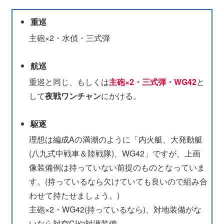
重巡
主砲×2・水偵・三式弾
航巡
重巡と同じ、もしくは
主砲×2・三式弾・WG42
と
して
夜戦ワンチャン
にかける。
駆逐
理想は編成Aの満潮のように「内火艇、大発動艇
(八九式中戦車＆陸戦隊)、WG42」ですが、上画
像装備例は持っていない前提のものとなっていま
す。(持っているなら欠けていても良いので組み合
わせて持たせましょう。)
主砲×2・WG42(持っているなら)、対地装備がな
いなら対空CIや対潜装備