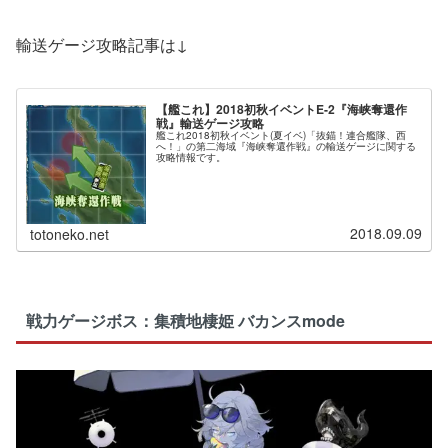
輸送ゲージ攻略記事は↓
【艦これ】2018初秋イベントE-2『海峡奪還作
戦』輸送ゲージ攻略
艦これ2018初秋イベント(夏イベ)「抜錨！連合艦隊、西
へ！」の第二海域『海峡奪還作戦』の輸送ゲージに関する
攻略情報です。
2018.09.09
totoneko.net
戦力ゲージボス：集積地棲姫 バカンスmode