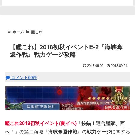
ホーム
艦これ
【艦これ】2018初秋イベントE-2『海峡奪
還作戦』戦力ゲージ攻略
2018.09.09
2018.09.24
コメント60件
艦これ2018初秋イベント(夏イベ)
「
抜錨！連合艦隊、西
へ！
」の第二海域『
海峡奪還作戦
』の
戦力ゲージ
に関する