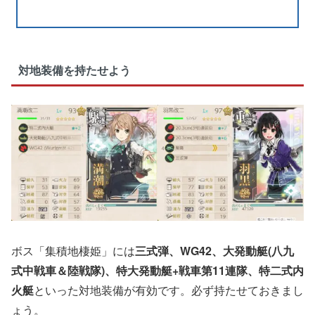
対地装備を持たせよう
ボス「集積地棲姫」には
三式弾、WG42、大発動艇(八九
式中戦車＆陸戦隊)、特大発動艇+戦車第11連隊、特二式内
火艇
といった対地装備が有効です。必ず持たせておきまし
ょう。