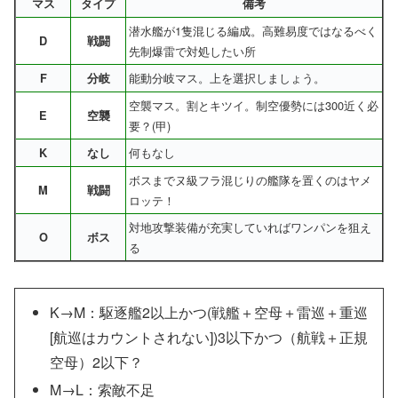
マス
タイプ
備考
潜水艦が1隻混じる編成。高難易度ではなるべく
D
戦闘
先制爆雷で対処したい所
能動分岐マス。上を選択しましょう。
F
分岐
空襲マス。割とキツイ。制空優勢には300近く必
E
空襲
要？(甲)
何もなし
K
なし
ボスまでヌ級フラ混じりの艦隊を置くのはヤメ
M
戦闘
ロッテ！
対地攻撃装備が充実していればワンパンを狙え
O
ボス
る
K→M：駆逐艦2以上かつ(戦艦＋空母＋雷巡＋重巡
[航巡はカウントされない])3以下かつ（航戦＋正規
空母）2以下？
M→L：索敵不足