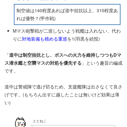
制空値は140程度あれば道中拮抗以上、310程度あ
れば優勢？(甲作戦)
Mマス砲撃戦が二巡しないよう戦艦は入れない、代わ
りに
対地装備も積める重巡
を1(羽黒を続投)
「
道中は制空拮抗とし、ボスへの火力を維持しつつもDマ
ス潜水艦と空襲マスの対処を優先する
」という趣旨の編成
です。
道中は警戒陣で逃げ切るため、支援艦隊は出さなくて良さ
げです。(もちろん出すに越したことは無いけど効果は薄
い)
ととねこ