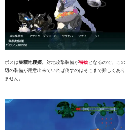
ボスは
集積地棲姫
。対地攻撃装備が
特効
となるので、この
辺の装備が用意出来ていれば倒すのはそこまで難しくあり
ません。