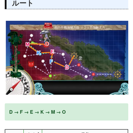
ルート
D → F → E → K → M → O