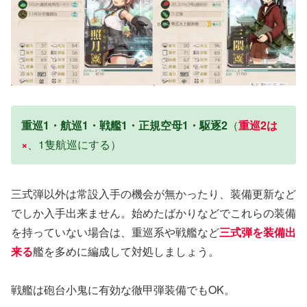
重巡1・航巡1・戦艦1・正規空母1・駆逐2
（
重巡2は
×
、1隻航巡にする）
三式弾以外は常設入手の機会が無かったり、装備更新など
でしか入手出来ません。始めたばかりなどでこれらの装備
を持っていない場合は、重巡系や戦艦など
三式弾を装備出
来る
艦を多めに編成して対処しましょう。
戦艦は砲台小鬼に有効な徹甲弾装備でもOK。