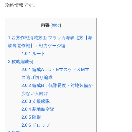
攻略情報です。
内容
[
hide
]
1
西方作戦海域方面 マラッカ海峡北方【海
峡奪還作戦】：戦力ゲージ編
1.0.1
ルート
2
攻略編成例
2.0.1
編成A：D・Eマスケア＆Mマ
ス逃げ切り編成
2.0.2
編成B：低難易度・対地装備が
少ない人向け
2.0.3
支援艦隊
2.0.4
基地航空隊
2.0.5
陣形
2.0.6
ドロップ