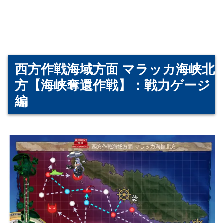
西方作戦海域方面 マラッカ海峡北
方【海峡奪還作戦】：戦力ゲージ
編