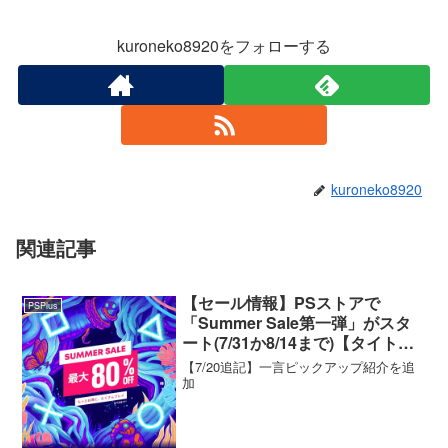
kuroneko8920をフォローする
kuroneko8920
関連記事
【セール情報】PSストアで
PSPlus
「Summer Sale第一弾」がスタ
ート(7/31か8/14まで)【タイトル
一覧・ソート機能付き】
【7/20追記】一言ピックアップ紹介を追
加