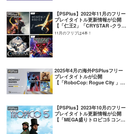
【PSPlus】2022年11月のフリー
PSPlus
プレイタイトル更新情報が公開
【「仁王2」「CRYSTAR -クライ
スタ-」など】
11月のフリプは4本！
2025年4月の海外PSPlusフリー
PSPlus
プレイタイトルが公開
【「RoboCop: Rogue City 」な
ど】
【PSPlus】2023年10月のフリー
PSPlus
プレイタイトル更新情報が公開
【「MEGA盛りトロピコ5 コンプ
リートコレクション」など】