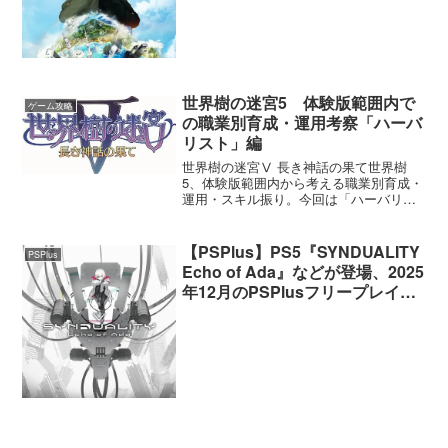
世界樹の迷宮5 体験版範囲内で
ゲーム攻略
の職業別育成・運用考察「ハーバ
リスト」編
世界樹の迷宮Ⅴ 長き神話の果て世界樹
5、体験版範囲内から考える職業別育成・
運用・スキル振り。今回は「ハーバリス
ト」についてまとめます。
【PSPlus】PS5『SYNDUALITY
PSPlus
Echo of Ada』などが登場、2025
年12月のPSPlusフリープレイタ
イトルが提供開始