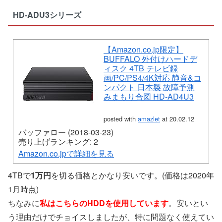
HD-ADU3シリーズ
【Amazon.co.jp限定】
BUFFALO 外付けハードデ
ィスク 4TB テレビ録
画/PC/PS4/4K対応 静音&コ
ンパクト 日本製 故障予測
みまもり合図 HD-AD4U3
posted with
amazlet
at 20.02.12
バッファロー (2018-03-23)
売り上げランキング: 2
Amazon.co.jpで詳細を見る
4TBで
1万円
を切る価格とかなり安いです。(価格は2020年
1月時点)
ちなみに
私はこちらのHDDを使用しています
。安いとい
う理由だけでチョイスしましたが、特に問題なく使えてい