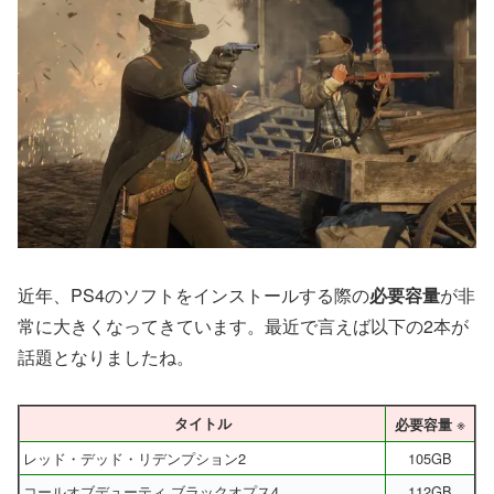
近年、PS4のソフトをインストールする際の
必要容量
が非
常に大きくなってきています。最近で言えば以下の2本が
話題となりましたね。
※
タイトル
必要容量
レッド・デッド・リデンプション2
105GB
コールオブデューティ ブラックオプス4
112GB