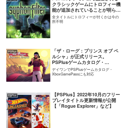
クラシックゲームにトロフィー機
能が追加されていることが明らか
に
全タイトルにトロフィーが付くかは今の
所不明
「ザ・ローグ：プリンス オブ ペ
PSPlus
ルシャ」が正式リリース。
PSPlusゲームカタログ・
XboxGamePassにも対応して配
デイワンでPSPlusゲームカタログ・
信開始
XboxGamePassにも対応
【PSPlus】2022年10月のフリー
PSPlus
プレイタイトル更新情報が公開
【「Rogue Explorer」など】