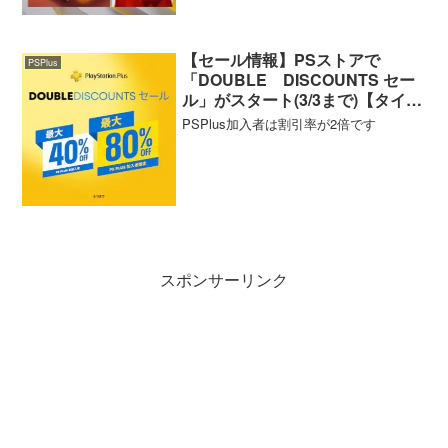
【セール情報】PSストアで
PSPlus
「DOUBLE DISCOUNTS セー
ル」がスタート(3/3まで)【タイト
ル一覧・ソート機能付き】
PSPlus加入者は割引率が2倍です
スポンサーリンク