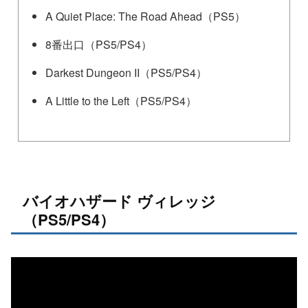
A Quiet Place: The Road Ahead（PS5）
8番出口（PS5/PS4）
Darkest Dungeon II（PS5/PS4）
A Little to the Left（PS5/PS4）
バイオハザード ヴィレッジ
（PS5/PS4）