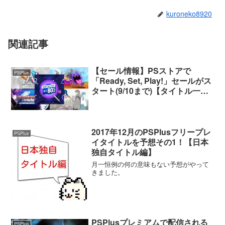
kuroneko8920
関連記事
【セール情報】PSストアで
PSPlus
「Ready, Set, Play!」セールがス
タート(9/10まで)【タイトル一
覧・ソート機能付き】
2017年12月のPSPlusフリープレ
PSPlus
イタイトルを予想その1！【日本
独自タイトル編】
月一恒例の何の意味もない予想がやって
きました。
PSPlusプレミアムで配信される
PSPlus