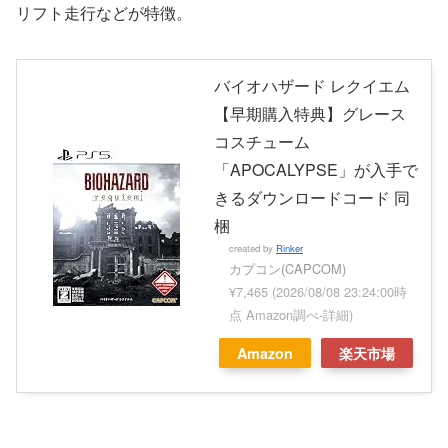
リフト走行などが特徴。
バイオハザード レクイエム
【早期購入特典】グレース
コスチューム
「APOCALYPSE」が入手で
きるダウンロードコード 同
梱
created by
Rinker
カプコン(CAPCOM)
¥7,465
(2026/08/08 23:24:00時
点 Amazon調べ-
詳細)
Amazon
楽天市場