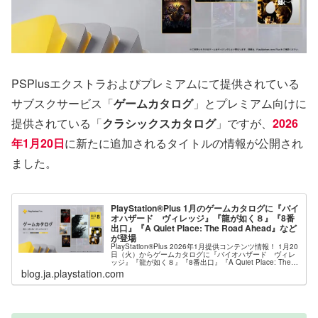
PSPlusエクストラおよびプレミアムにて提供されている
サブスクサービス「
ゲームカタログ
」とプレミアム向けに
提供されている「
クラシックスカタログ
」ですが、
2026
年1月20日
に新たに追加されるタイトルの情報が公開され
ました。
PlayStation®Plus 1月のゲームカタログに『バイ
オハザード ヴィレッジ』『龍が如く８』『8番
出口』『A Quiet Place: The Road Ahead』など
が登場
PlayStation®Plus 2026年1月提供コンテンツ情報！ 1月20
日（火）からゲームカタログに『バイオハザード ヴィレ
ッジ』『龍が如く８』『8番出口』『A Quiet Place: The
Road Ahea
blog.ja.playstation.com