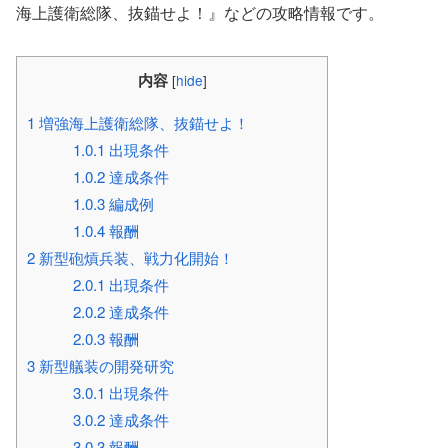
海上護衛総隊、抜錨せよ！』などの攻略情報です。
内容
[
hide
]
1
増強海上護衛総隊、抜錨せよ！
1.0.1
出現条件
1.0.2
達成条件
1.0.3
編成例
1.0.4
報酬
2
新型砲熕兵装、戦力化開始！
2.0.1
出現条件
2.0.2
達成条件
2.0.3
報酬
3
新型艤装の開発研究
3.0.1
出現条件
3.0.2
達成条件
3.0.3
報酬