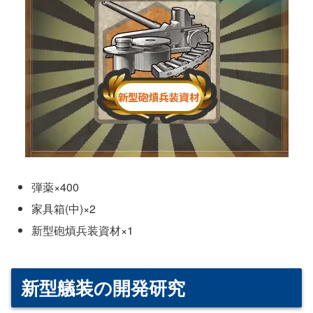
弾薬×400
家具箱(中)×2
新型砲熕兵装資材×1
新型艤装の開発研究