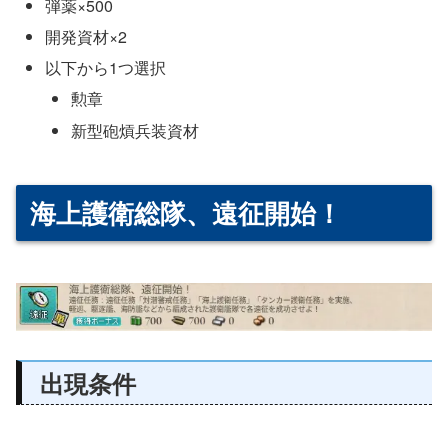
弾薬×500
開発資材×2
以下から1つ選択
勲章
新型砲熕兵装資材
海上護衛総隊、遠征開始！
出現条件