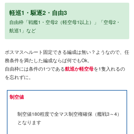
軽巡1・駆逐2・自由3
自由枠「戦艦1・空母2（軽空母1以上）」「空母2・
航巡1」など
ボスマスへルート固定できる編成は無い？ようなので、任
務条件を満たした編成ならば何でもOk。
自由枠には条件の1つである
航巡か軽空母
を1隻入れるの
を忘れずに。
制空値
制空値180程度で全マス制空権確保（艦戦3～4）
となります