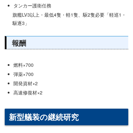
タンカー護衛任務
旗艦LV3以上・最低4隻・軽1隻、駆2隻必要「軽巡1・
駆逐3」
報酬
燃料×700
弾薬×700
開発資材×2
高速修復材×2
新型艤装の継続研究