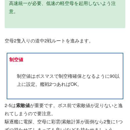
高速統一が必要、低速の軽空母を起用しないよう注
意。
空母2隻入りの道中2戦ルートを進みます。
制空値
制空値はボスマスで制空権確保となるように90以
上に設定。艦戦2つあればOK。
2-5は
索敵値
が重要です。ボス前で索敵値が足りないと逸
れてしまうので要注意。
駆逐艦に電探、空母に彩雲(索敵計算が面倒なら2隻に1つ
ずつ持たせてしまっても良い)などを持たせましょう。