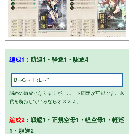
編成1
：航巡1・軽巡1・駆逐4
B→G→H→L→P
弱めの編成となりますが、ルート固定が可能です。水
戦を所持しているならオススメ。
編成2
：戦艦1・正規空母1・軽空母1・軽巡
1・駆逐2