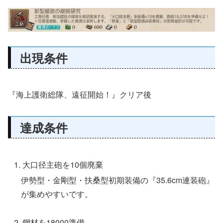
出現条件
『海上護衛総隊、遠征開始！』クリア後
達成条件
大口径主砲を10個廃棄
伊勢型・金剛型・扶桑型初期装備の『35.6cm連装砲』
が集めやすいです。
鋼材を18000準備