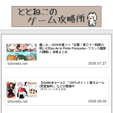
艦これ・2026年夏イベ『反撃！第三十一戦隊の
戦い/L’Élan de la Flotte Française -フランス艦隊
の躍動-』攻略まとめ
2026.07.27
totoneko.net
【kindle本セール】「100%ポイント還元セール
(実質無料)」などが開催中
【8/5】セール本を追加
2026.08.06
totoneko.net