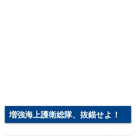
増強海上護衛総隊、抜錨せよ！