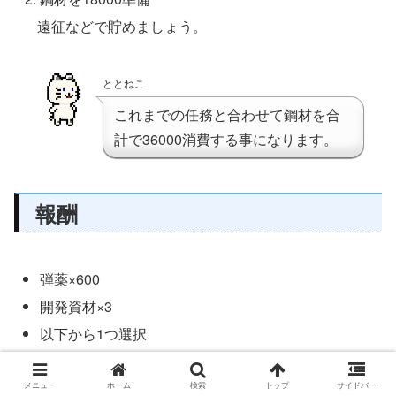
遠征などで貯めましょう。
ととねこ
これまでの任務と合わせて鋼材を合
計で36000消費する事になります。
報酬
弾薬×600
開発資材×3
以下から1つ選択
勲章
新型砲熕兵装資材
メニュー
ホーム
検索
トップ
サイドバー