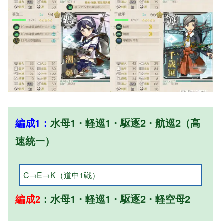
編成1：
水母1・軽巡1・駆逐2・航巡2（高
速統一）
C→E→K（道中1戦）
編成2
：水母1・軽巡1・駆逐2・軽空母2