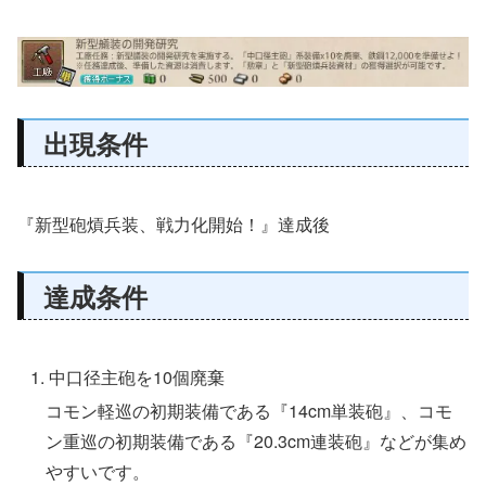
出現条件
『新型砲熕兵装、戦力化開始！』達成後
達成条件
中口径主砲を10個廃棄
コモン軽巡の初期装備である『14cm単装砲』、コモ
ン重巡の初期装備である『20.3cm連装砲』などが集め
やすいです。