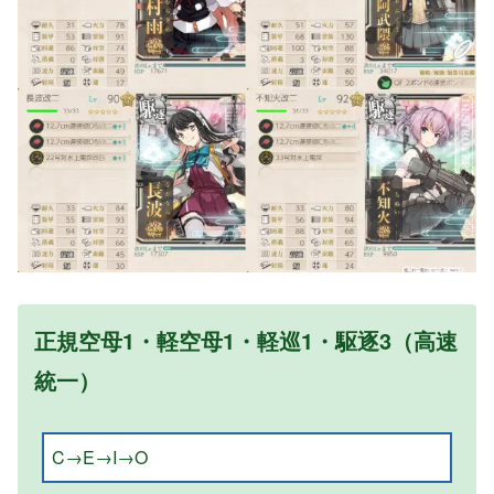
正規空母1・軽空母1・軽巡1・駆逐3（高速
統一）
C→E→I→O