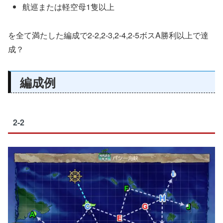
航巡または軽空母1隻以上
を全て満たした編成で2-2,2-3,2-4,2-5ボスA勝利以上で達
成？
編成例
2-2