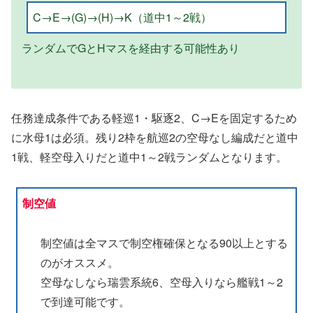
C→E→(G)→(H)→K（道中1～2戦）
ランダムでGとHマスを経由する可能性あり
任務達成条件である軽巡1・駆逐2、C→Eを固定するため
に水母1は必須。残り2枠を航巡2の空母なし編成だと道中
1戦、軽空母入りだと道中1～2戦ランダムとなります。
制空値
制空値は全マスで制空権確保となる90以上とする
のがオススメ。
空母なしなら瑞雲系統6、空母入りなら艦戦1～2
で到達可能です。