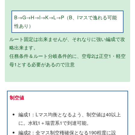
B→G→H→I→K→L→P（B、Iマスで逸れる可能
性あり）
ルート固定は出来ませんが、それなりに強い編成で攻
略出来ます。
任務条件＆ルート分岐条件的に、空母2は正空1・軽空
母1とする必要があるので注意
制空値
編成1：Lマス均衡となるよう、制空値は40以上
に。水戦1＋瑞雲系1で到達可能。
編成2：全マス制空権確保となる190程度に設