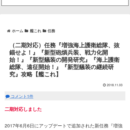
ホーム
艦これ
任務
（二期対応）任務『増強海上護衛総隊、抜
錨せよ！』『新型砲熕兵装、戦力化開
始！』『新型艤装の開発研究』『海上護衛
総隊、遠征開始！』『新型艤装の継続研
究』攻略【艦これ】
2018.11.03
コメント1件
二期対応しました
2017年6月6日にアップデートで追加された新任務『増強