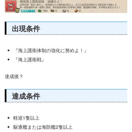
出現条件
『海上護衛体制の強化に努めよ！』
『海上護衛戦』
達成後？
達成条件
軽巡1隻以上
駆逐艦または海防艦2隻以上