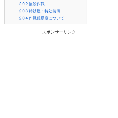
2.0.2
後段作戦
2.0.3
特効艦・特効装備
2.0.4
作戦難易度について
スポンサーリンク