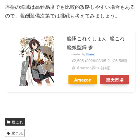
序盤の海域は高難易度でも比較的攻略しやすい場合もある
ので、報酬装備次第では挑戦も考えてみましょう。
艦隊これくしょん -艦これ-
艦娘型録 参
created by
Rinker
¥2,505
(2026/08/05 21:26:56時
点 Amazon調べ-
詳細)
Amazon
楽天市場
艦これ
艦これ