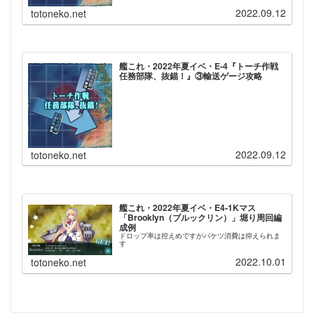
2022.09.12
totoneko.net
艦これ・2022年夏イベ・E-3『アレクサンドリア
の風』④第二戦力ゲージ＆装甲破砕ギミック攻略
艦これ・2022年夏イベ・E-4『トーチ作戦
任務部隊、抜錨！』③輸送ゲージ攻略
2022.09.02
totoneko.net
2022.09.12
totoneko.net
艦これ・2022年夏イベ・E4-1Kマス
「Brooklyn（ブルックリン）」堀り周回編
成例
ドロップ率は控えめですがバケツ消費は抑えられま
す
2022.10.01
totoneko.net