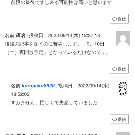
前段の最後ですし来る可能性は高いと思います
返信
名前:
匿名
:
投稿日：2022/09/14(水) 18:37:13
後段の記事を探すのに苦労します。「9月10日
（土）夜開放予定」となっているだけなので…。
返信
名前:
kuroneko8920
:
投稿日：2022/09/14(水)
18:52:02
すみません、忙しくて失念していました
返信