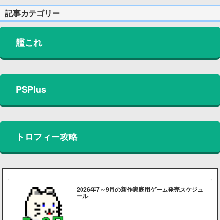
記事カテゴリー
艦これ
PSPlus
トロフィー攻略
2026年7～9月の新作家庭用ゲーム発売スケジュ
ール