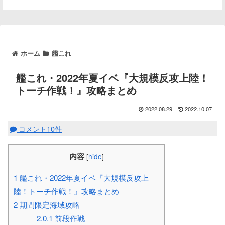
ホーム
艦これ
艦これ・2022年夏イベ『大規模反攻上陸！
トーチ作戦！』攻略まとめ
2022.08.29
2022.10.07
コメント10件
内容
[
hide
]
1
艦これ・2022年夏イベ『大規模反攻上
陸！トーチ作戦！』攻略まとめ
2
期間限定海域攻略
2.0.1
前段作戦