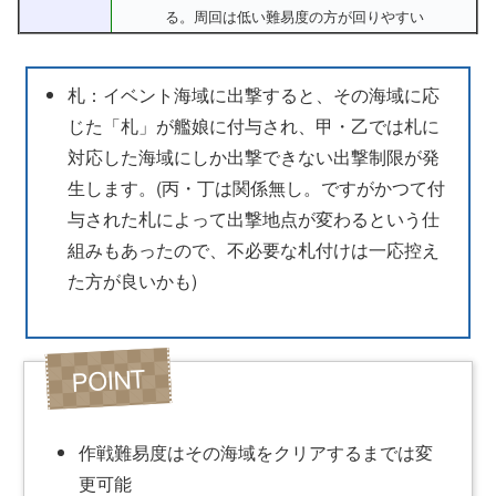
る。周回は低い難易度の方が回りやすい
札：イベント海域に出撃すると、その海域に応
じた「札」が艦娘に付与され、甲・乙では札に
対応した海域にしか出撃できない出撃制限が発
生します。(丙・丁は関係無し。ですがかつて付
与された札によって出撃地点が変わるという仕
組みもあったので、不必要な札付けは一応控え
た方が良いかも)
作戦難易度はその海域をクリアするまでは変
更可能