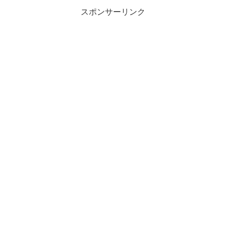
スポンサーリンク