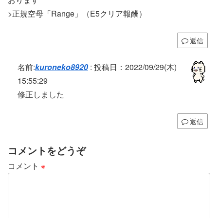
>正規空母「Range」（E5クリア報酬）
返信
名前:
kuroneko8920
:
投稿日：2022/09/29(木)
15:55:29
修正しました
返信
コメントをどうぞ
コメント
※