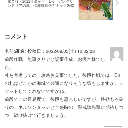
艦これ・2022年夏イベ・E-3『アレクサ
ンドリアの風』①海域拡張ギミック攻略
コメント
名前:
匿名
:
投稿日：2022/09/03(土) 12:32:08
前段作戦、無事クリアと記事作成、お疲れ様でし
た。
札を考慮しての、攻略お見事でした。後段作戦では、E3
の札はどこかの海域で共通になりそうな気もしますが。リ
セットしてくれないですかね。
前段でこの難易度で、後段も恐ろしいですが、特効もろ乗
りの、ネルソンタッチと全盛時の、警戒陣先輩に期待しつ
つ、駆け抜けて行きましょう。