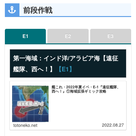
前段作戦
E1
E2
E3
第一海域：インド洋/アラビア海【遠征
艦隊、西へ！】
【E1】
艦これ・2022年夏イベ・E-1『遠征艦隊、
西へ！』①海域拡張ギミック攻略
2022.08.27
totoneko.net